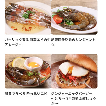
ガーリック香る 特製エビの生
紹興酒仕込みのカンジャンセ
アヒージョ
ウ
卵黄で食べる!酔っ払いエビ
ジンジャーエッグバーガー
～とろ～り半熟卵＆紅しょう
が～