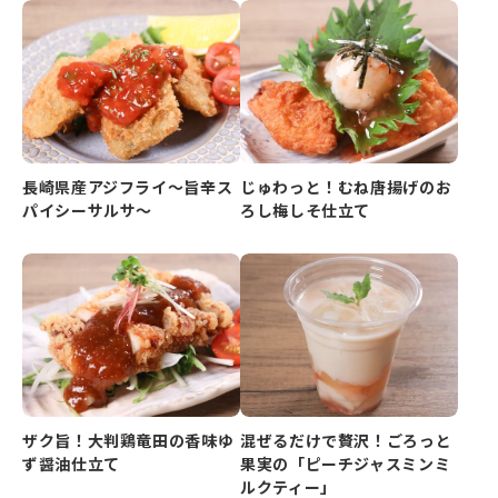
長崎県産アジフライ～旨辛ス
じゅわっと！むね唐揚げのお
パイシーサルサ～
ろし梅しそ仕立て
ザク旨！大判鶏竜田の香味ゆ
混ぜるだけで贅沢！ごろっと
ず醤油仕立て
果実の「ピーチジャスミンミ
ルクティー」