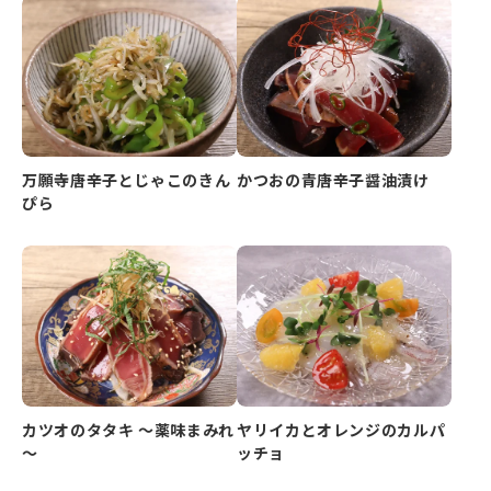
万願寺唐辛子とじゃこのきん
かつおの青唐辛子醤油漬け
ぴら
カツオのタタキ ～薬味まみれ
ヤリイカとオレンジのカルパ
～
ッチョ