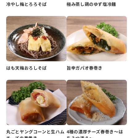
冷やし梅とろろそば
極み蒸し鶏のゆず塩冷麺
はも天梅おろしそば
旨辛ガパオ春巻き
丸ごとヤングコーンと生ハム
4種の濃厚チーズ春巻き～は
チーズの春巻き
ちみつ添え～