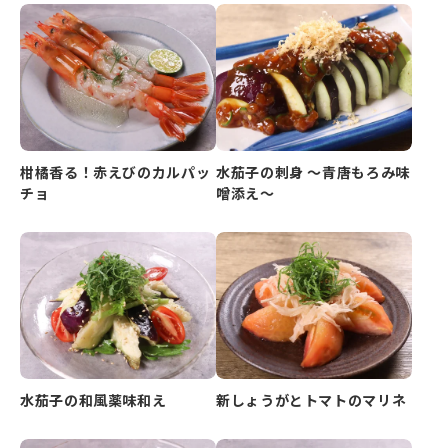
柑橘香る！赤えびのカルパッ
水茄子の刺身 ～青唐もろみ味
チョ
噌添え～
水茄子の和風薬味和え
新しょうがとトマトのマリネ