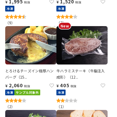
1,995
1,520
¥
¥
税抜
税抜
冷凍
冷凍
（
9
）
（
3
）
とろけるチーズイン極厚ハン
牛ハラミステーキ（牛脂注入
バーグ（15...
成形）（12...
2,060
405
¥
¥
税抜
税抜
冷凍
サンプル対象外
冷凍
（
2
）
（
1
）