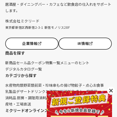
居酒屋・ダイニングバー・カフェなど飲食店の仕入れをサポート
します。
株式会社ミクリード
東京都新宿区西新宿2-3-1 新宿モノリス28F
企業情報
IR情報
商品を探す
新商品
セール品
クーポン
特集一覧
メニューのヒント
デジタルカタログ一覧
カテゴリから探す
水産物
肉類
野菜類
前菜・珍味
串もの
揚げ物
餃子・点心
お食事
乳製品
デザート
ドリンク
お酒
調味料
消耗品 卓上・客席用
消耗品 厨房・調理用
消耗品 クレンリネス
生鮮品（配送便限定）
産地・工場直送
ミクリードオンラインストアについて