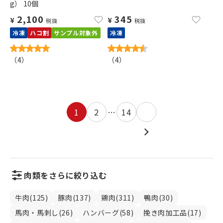
g） 10個
2,100
345
¥
¥
税抜
税抜
冷凍
ハコ割
サンプル対象外
冷凍
（
4
）
（
4
）
1
2
…
14
肉類をさらに絞り込む
牛肉(125)
豚肉(137)
鶏肉(311)
鴨肉(30)
馬肉・馬刺し(26)
ハンバーグ(58)
挽き肉加工品(17)