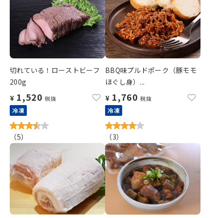
切れている！ローストビーフ
BBQ味プルドポーク（豚モモ
200g
ほぐし身）...
1,520
1,760
¥
¥
税抜
税抜
冷凍
冷凍
（
5
）
（
3
）