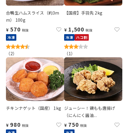
合鴨生ハムスライス（約3m
【国産】手羽先 2kg
m） 100g
570
1,500
¥
¥
税抜
税抜
冷凍
冷凍
ハコ割
（
2
）
（
1
）
チキンナゲット（国産） 1kg
ジューシー！鶏もも唐揚げ
（にんにく醤油...
980
750
¥
¥
税抜
税抜
冷凍
冷凍