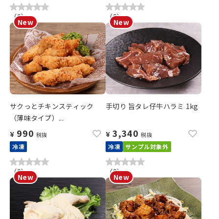
（
0
）
（
0
）
サクっとチキンスティック
手切り 旨タレ仔牛ハラミ 1kg
（薄味タイプ）...
990
3,340
¥
¥
税抜
税抜
冷凍
冷凍
サンプル対象外
（
0
）
（
0
）