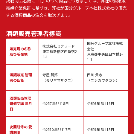
掲載商品名頭に「L」のつく商品につきましては、弊社の酒類販
売媒介業免許に基づき、弊社が国分グループ本社株式会社の販売
する酒類商品の注文を取次ぎます。
酒類販売
管理者標識
国分グループ本社株式
株式会社ミクリード
販売場の名称
会社
東京都新宿区西新宿2-
及び所在地
東京都中央区日本橋1-
3-1
1-1
酒類販売
管理
守屋 賢邦
西川 貴志
者の氏名
（モリヤマサクニ）
（ニシカワタカシ）
酒類販売管理
研修受講 年月
令和7年6月18日
令和6年 5月16日
日
次回研修の
受
令和10年6月17日
令和9年 5月15日
講期限