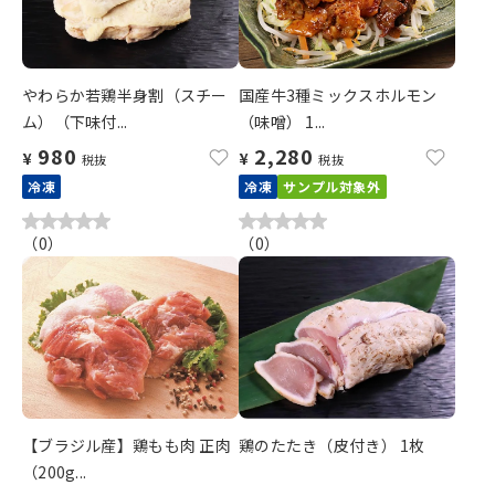
やわらか若鶏半身割（スチー
国産牛3種ミックスホルモン
ム）（下味付...
（味噌） 1...
980
2,280
¥
¥
税抜
税抜
冷凍
冷凍
サンプル対象外
（
0
）
（
0
）
【ブラジル産】鶏もも肉 正肉
鶏のたたき（皮付き） 1枚
（200g...