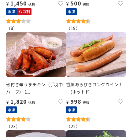
1,450
500
¥
¥
税抜
税抜
冷凍
ハコ割
冷凍
（
8
）
（
19
）
骨付き辛うまチキン（手羽中
香薫あらびきロングウインナ
ハーフ） 1...
ー(ホットド...
1,820
998
¥
¥
税抜
税抜
冷凍
冷凍
（
23
）
（
22
）