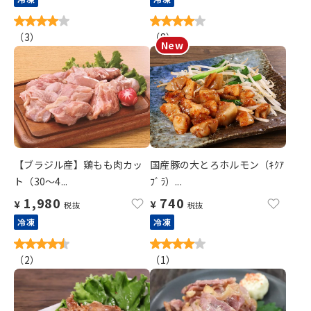
（
3
）
（
8
）
【ブラジル産】鶏もも肉カッ
国産豚の大とろホルモン（ｷｸｱ
ト（30～4...
ﾌﾞﾗ）...
1,980
740
¥
¥
税抜
税抜
冷凍
冷凍
（
2
）
（
1
）