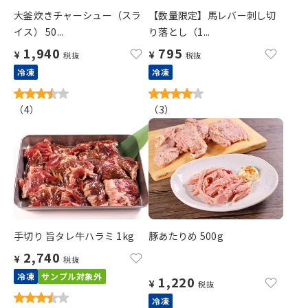
大釜炊きチャーシュー（スラ
【数量限定】馬レバー刺し切
イス） 50...
り落とし（1...
1,940
795
¥
¥
税抜
税抜
冷凍
冷凍
（
4
）
（
3
）
手切り 旨タレ牛ハラミ 1kg
豚あたりめ 500g
2,740
¥
税抜
冷凍
サンプル対象外
1,220
¥
税抜
冷凍