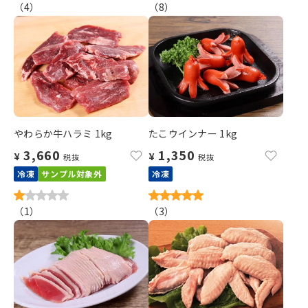
（
4
）
（
8
）
やわらか牛ハラミ 1kg
たこウインナー 1kg
3,660
1,350
¥
¥
税抜
税抜
冷凍
サンプル対象外
冷凍
（
1
）
（
3
）