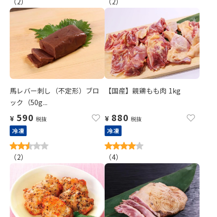
（
2
）
（
2
）
馬レバー刺し（不定形）ブロ
【国産】親鶏もも肉 1kg
ック（50g...
590
880
¥
¥
税抜
税抜
冷凍
冷凍
（
2
）
（
4
）