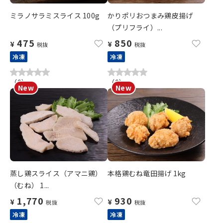
ミラノサラミスライス 100g
かりポリおつまみ鶏皮揚げ
（プリフライ）...
475
850
¥
¥
税抜
税抜
冷凍
冷凍
（
0
）
（
0
）
蒸し鶏スライス（アマニ鶏）
本格鶏むね竜田揚げ 1kg
（むね） 1...
1,770
930
¥
¥
税抜
税抜
冷凍
冷凍