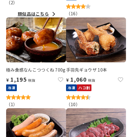
（
2
）
（
16
）
類似品はこちら
極み食感なんこつつくね 700g
手羽先ギョウザ 10本
1,195
1,060
¥
¥
税抜
税抜
冷凍
冷凍
ハコ割
（
1
）
（
10
）