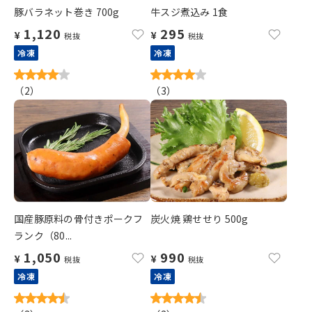
豚バラネット巻き 700g
牛スジ煮込み 1食
1,120
295
¥
¥
税抜
税抜
冷凍
冷凍
（
2
）
（
3
）
国産豚原料の骨付きポークフ
炭火焼 鶏せせり 500g
ランク（80...
1,050
990
¥
¥
税抜
税抜
冷凍
冷凍