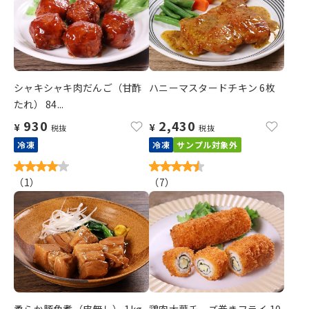
シャキシャキ肉だんご（甘酢
ハニーマスタードチキン 6枚
たれ） 84...
930
2,430
¥
¥
税抜
税抜
冷凍
冷凍
サンプル対象外
（
1
）
（
7
）