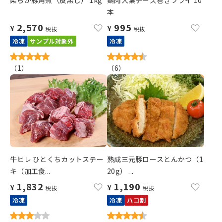
柔らか豚角煮（皮無し） 1kg
鶏肉大葉チーズ巻きフライ 10
本
2,570
995
¥
¥
税抜
税抜
冷凍
サンプル対象外
冷凍
（
1
）
（
6
）
牛ヒレ ひとくちカットステー
熟成三元豚ロースとんかつ（1
キ（加工食...
20g） ...
1,832
1,190
¥
¥
税抜
税抜
冷凍
冷凍
ハコ割