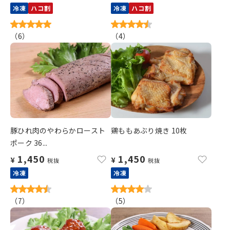
冷凍
ハコ割
冷凍
ハコ割
（
6
）
（
4
）
豚ひれ肉のやわらかロースト
鶏ももあぶり焼き 10枚
ポーク 36...
1,450
1,450
¥
¥
税抜
税抜
冷凍
冷凍
（
7
）
（
5
）