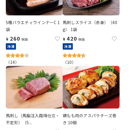
5種バラエティウインナーC 1
馬刺しスライス（赤身）（40
袋
g） 1袋
260
420
¥
¥
税抜
税抜
冷凍
冷凍
（
14
）
（
10
）
馬刺し（馬脂注入霜降仕立・
鶏もも肉のアスパラチーズ巻
不定形）（5...
き 10個