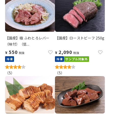
【国産】極 ふわとろレバー
【国産】ローストビーフ 250g
（味付）（低...
550
2,090
¥
¥
税抜
税抜
冷凍
冷凍
サンプル対象外
（
5
）
（
5
）