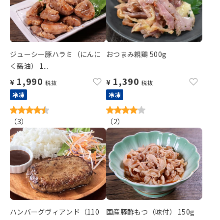
ジューシー豚ハラミ（にんに
おつまみ親鶏 500g
く醤油） 1...
1,990
1,390
¥
¥
税抜
税抜
冷凍
冷凍
（
3
）
（
2
）
ハンバーグヴィアンド（110
国産豚酢もつ（味付） 150g