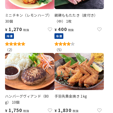
ミニチキン（レモンハーブ）
親鶏ももたたき（皮付き）
30個
（中） 1枚
1,270
400
¥
¥
税抜
税抜
冷凍
冷凍
（
2
）
（
5
）
ハンバーグヴィアンド（80
手羽先黄金焼き 1kg
g） 10個
1,750
1,830
¥
¥
税抜
税抜