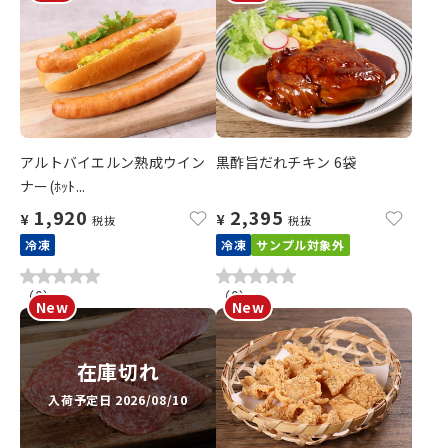
アルトバイエルン熟成ウイン
黒酢旨だれチキン 6袋
ナー(ﾎｯﾄ...
1,920
2,395
¥
¥
税抜
税抜
冷凍
冷凍
サンプル対象外
（
0
）
（
0
）
在庫切れ
入荷予定日 2026/08/10