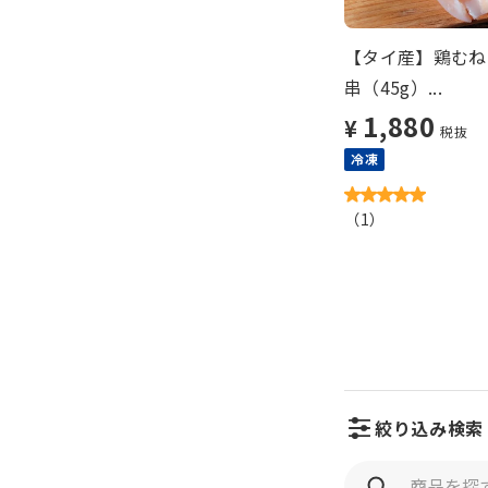
【タイ産】鶏むね
串（45g）...
1,880
¥
税抜
冷凍
（
1
）
絞り込み検索