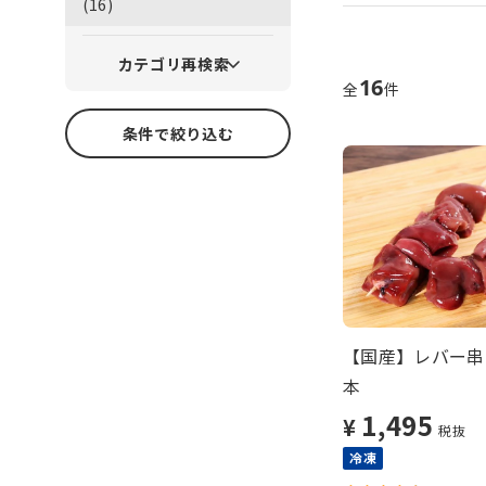
(16)
カテゴリ再検索
16
全
件
条件で絞り込む
【国産】レバー串（
本
1,495
¥
税抜
冷凍