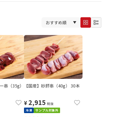
ー串（35g）
【国産】砂肝串（40g） 30本
2,915
¥
税抜
冷凍
サンプル対象外