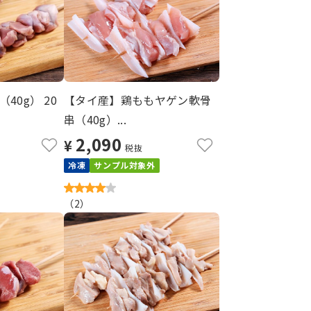
40g） 20
【タイ産】鶏ももヤゲン軟骨
串（40g）...
2,090
¥
税抜
冷凍
サンプル対象外
（
2
）