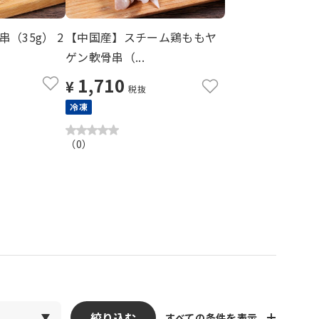
（35g） 2
【中国産】スチーム鶏ももヤ
ゲン軟骨串（...
1,710
¥
税抜
冷凍
（
0
）
絞り込む
すべての条件を表示