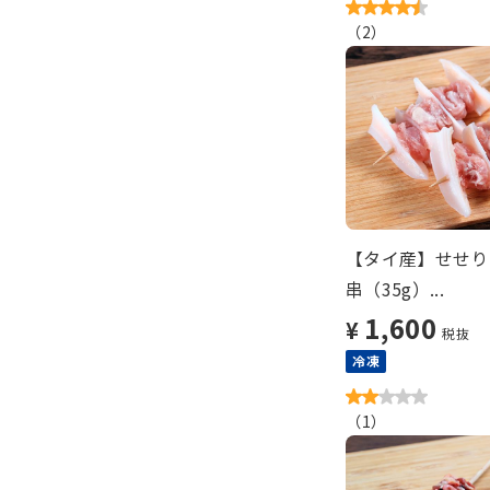
（
2
）
【タイ産】せせり
串（35g）...
1,600
¥
税抜
冷凍
（
1
）