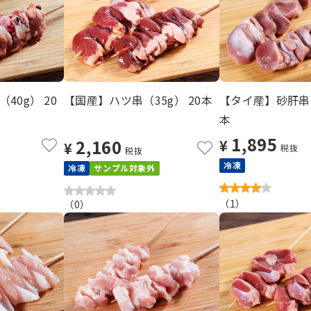
40g） 20
【国産】ハツ串（35g） 20本
【タイ産】砂肝串（
本
1,895
2,160
¥
¥
税抜
税抜
冷凍
冷凍
サンプル対象外
（
1
）
（
0
）