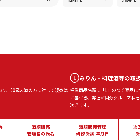
みりん・料理酒等の取
おり、20歳未満の方に対して販売は
掲載商品名頭に「L」のつく商品に
に基づき、弊社が国分グループ本社
次ぎます。
称
酒類販売
酒類販売管理
次
地
管理者の氏名
研修受講 年月日
受