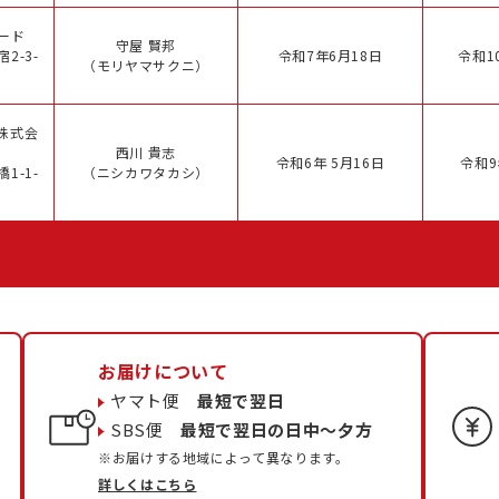
ード
守屋 賢邦
2-3-
令和7年6月18日
令和1
（モリヤマサクニ）
株式会
西川 貴志
令和6年 5月16日
令和9
1-1-
（ニシカワタカシ）
お届けについて
ヤマト便
最短で翌日
SBS便
最短で翌日の日中〜夕方
※お届けする地域によって異なります。
詳しくはこちら