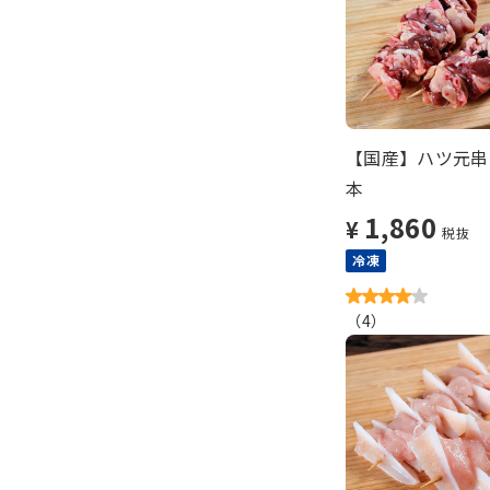
【国産】ハツ元串（
本
1,860
¥
税抜
冷凍
（
4
）