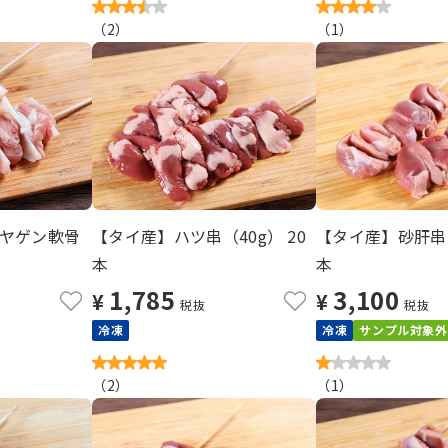
（
2
）
（
1
）
ヤゲン軟骨
【タイ産】ハツ串（40g） 20
【タイ産】砂肝串（
本
本
1,785
3,100
¥
¥
税抜
税抜
冷凍
冷凍
サンプル対象外
（
2
）
（
1
）