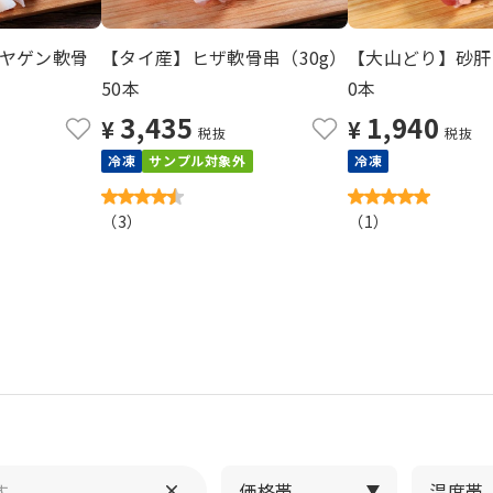
ヤゲン軟骨
【タイ産】ヒザ軟骨串（30g）
【大山どり】砂肝串
50本
0本
3,435
1,940
¥
¥
税抜
税抜
冷凍
サンプル対象外
冷凍
（
3
）
（
1
）
価格帯
温度帯