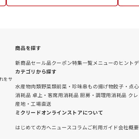
商品を探す
新商品
セール品
クーポン
特集一覧
メニューのヒント
カテゴリから探す
れをサ
水産物
肉類
野菜類
前菜・珍味
串もの
揚げ物
餃子・点
消耗品 卓上・客席用
消耗品 厨房・調理用
消耗品 ク
産地・工場直送
ミクリードオンラインストアについて
はじめての方へ
ニュース
コラム
ご利用ガイド
会社概要