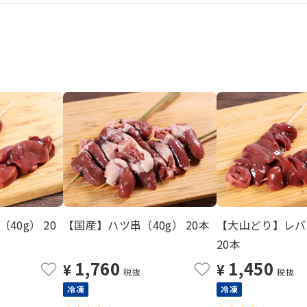
40g） 20
【国産】ハツ串（40g） 20本
【大山どり】レバ
20本
1,760
1,450
¥
¥
税抜
税抜
冷凍
冷凍