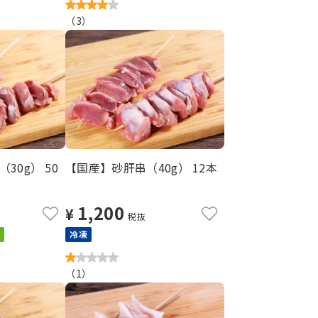
（
3
）
30g） 50
【国産】砂肝串（40g） 12本
1,200
¥
税抜
冷凍
（
1
）