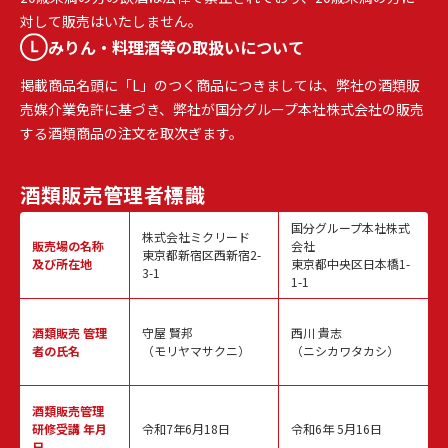
対して販売はいたしません。
みりん・料理酒等の取扱いについて
掲載商品名頭に「L」のつく商品につきましては、弊社の酒類販
売媒介業免許に基づき、弊社が国分グループ本社株式会社の販売
する酒類商品の注文を取次ぎます。
酒類販売
管理者標識
国分グループ本社株式
株式会社ミクリード
販売場の名称
会社
東京都新宿区西新宿2-
及び所在地
東京都中央区日本橋1-
3-1
1-1
酒類販売
管理
守屋 賢邦
西川 貴志
者の氏名
（モリヤマサクニ）
（ニシカワタカシ）
酒類販売管理
研修受講 年月
令和7年6月18日
令和6年 5月16日
日