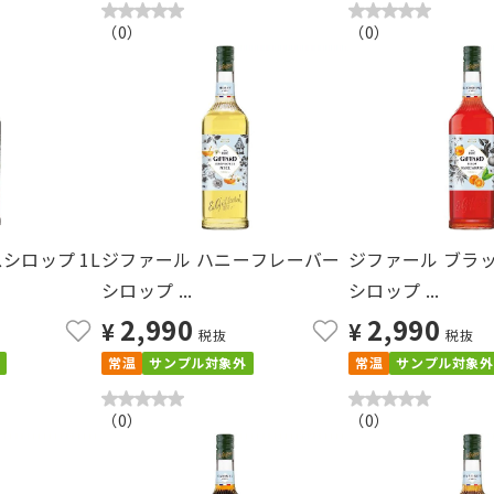
（
0
）
（
0
）
シロップ 1L
ジファール ハニーフレーバー
ジファール ブラ
シロップ ...
シロップ ...
2,990
2,990
¥
¥
税抜
税抜
常温
サンプル対象外
常温
サンプル対象外
（
0
）
（
0
）