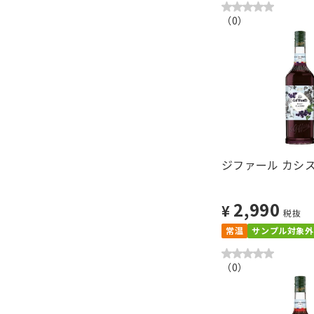
（
0
）
ジファール カシス
2,990
¥
税抜
常温
サンプル対象外
（
0
）