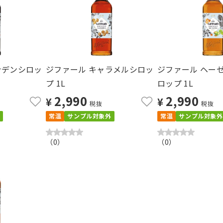
ナデンシロッ
ジファール キャラメルシロッ
ジファール ヘー
プ 1L
ロップ 1L
2,990
2,990
¥
¥
税抜
税抜
常温
サンプル対象外
常温
サンプル対象外
（
0
）
（
0
）