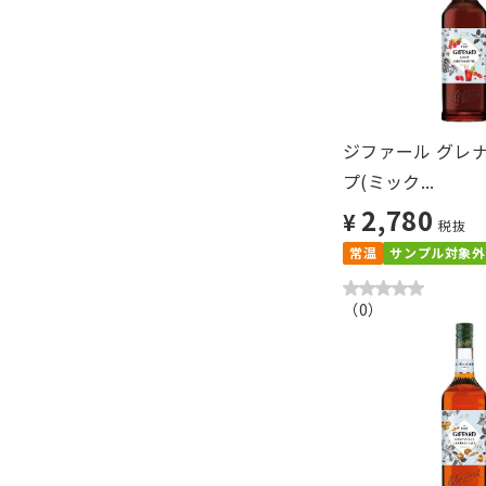
ジファール グレ
プ(ミック...
2,780
¥
税抜
常温
サンプル対象外
（
0
）