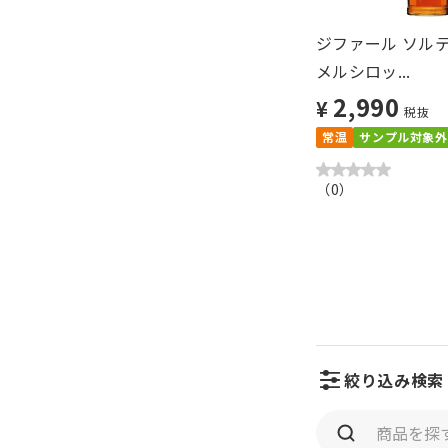
ジファール ソル
メルシロッ...
2,990
¥
税抜
常温
サンプル対象外
（
0
）
絞り込み検索