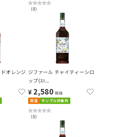
（
0
）
ッドオレンジ
ジファール チャイティーシロ
ップ(ｽﾊ...
2,580
¥
税抜
常温
サンプル対象外
（
0
）