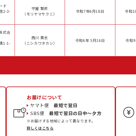
ード
守屋 賢邦
2-3-
令和7年6月18日
令和1
（モリヤマサクニ）
株式会
西川 貴志
令和6年 5月16日
令和9
1-1-
（ニシカワタカシ）
お届けについて
ヤマト便
最短で翌日
SBS便
最短で翌日の日中〜夕方
※お届けする地域によって異なります。
詳しくはこちら