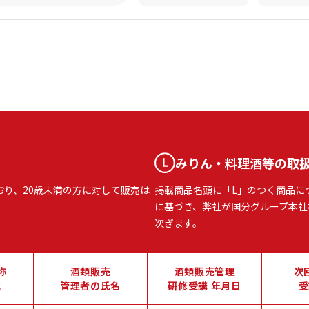
みりん・料理酒等の取
おり、20歳未満の方に対して販売は
掲載商品名頭に「L」のつく商品に
に基づき、弊社が国分グループ本社
次ぎます。
称
酒類販売
酒類販売管理
次
地
管理者の氏名
研修受講 年月日
受