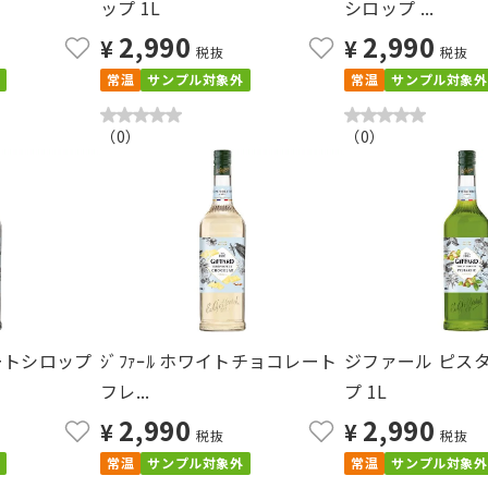
ップ 1L
シロップ ...
2,990
2,990
¥
¥
税抜
税抜
常温
サンプル対象外
常温
サンプル対象外
（
0
）
（
0
）
ートシロップ
ｼﾞﾌｧｰﾙ ホワイトチョコレート
ジファール ピス
フレ...
プ 1L
2,990
2,990
¥
¥
税抜
税抜
常温
サンプル対象外
常温
サンプル対象外