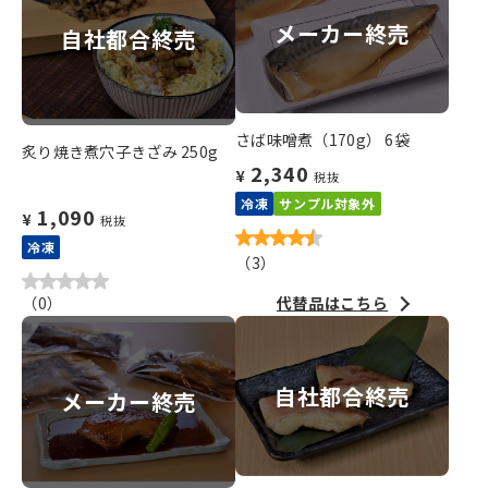
メーカー終売
自社都合終売
さば味噌煮（170g） 6袋
炙り焼き煮穴子きざみ 250g
2,340
¥
税抜
冷凍
サンプル対象外
1,090
¥
税抜
冷凍
（
3
）
（
0
）
代替品はこちら
自社都合終売
メーカー終売