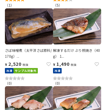
（
1
）
（
5
）
さば味噌煮（太平洋さば原料/
解凍するだけ ぶり照焼き（40
170g）...
g） 1...
2,520
1,490
¥
¥
税抜
税抜
冷凍
サンプル対象外
冷凍
（
0
）
（
0
）