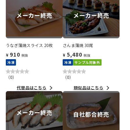
メーカー終売
メーカー終売
うなぎ蒲焼スライス 20枚
さんま蒲焼 30尾
910
5,480
¥
¥
税抜
税抜
冷凍
冷凍
サンプル対象外
（
0
）
（
0
）
代替品はこちら
類似品はこちら
メーカー終売
自社都合終売