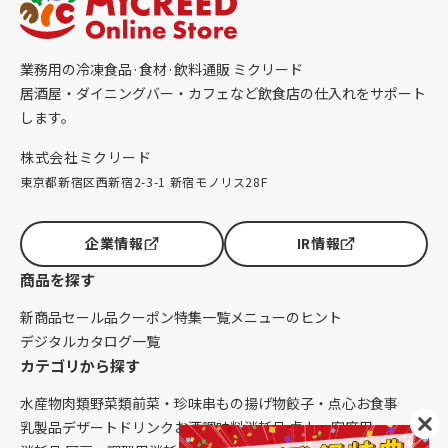
業務用の冷凍食品·食材·飲料通販 ミクリード
居酒屋・ダイニングバー・カフェなど飲食店の仕入れをサポート
します。
株式会社ミクリード
東京都新宿区西新宿2-3-1 新宿モノリス28F
企業情報
IR情報
商品を探す
新商品
セール品
クーポン
特集一覧
メニューのヒント
デジタルカタログ一覧
カテゴリから探す
水産物
肉類
野菜類
前菜・珍味
串もの
揚げ物
餃子・点心
お食事
乳製品
デザート
ドリンク
お酒
調味料
消耗品 卓上・客席用