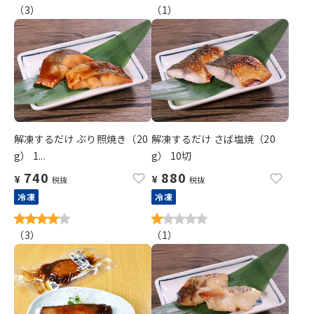
（
3
）
（
1
）
解凍するだけ ぶり照焼き（20
解凍するだけ さば塩焼（20
g） 1...
g） 10切
740
880
¥
¥
税抜
税抜
冷凍
冷凍
（
3
）
（
1
）