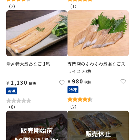
（
2
）
（
1
）
活〆特大煮あなご 1尾
専門店のふわふわ煮あなごス
ライス 20枚
980
1,130
¥
税抜
¥
税抜
冷凍
冷凍
（
2
）
（
0
）
販売開始前
販売休止
販売開始 2026/08/14～