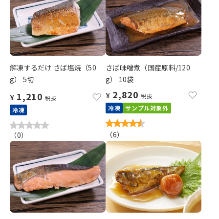
解凍するだけ さば塩焼（50
さば味噌煮（国産原料/120
g） 5切
g） 10袋
2,820
1,210
¥
税抜
¥
税抜
冷凍
サンプル対象外
冷凍
（
6
）
（
0
）