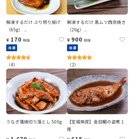
解凍するだけ ぶり照り揚げ
解凍するだけ 黒ムツ西京焼き
（65g） ...
（20g）...
170
900
¥
¥
税抜
税抜
冷凍
冷凍
（
4
）
（
2
）
うなぎ蒲焼切り落とし 500g
【宮城県産】金目鯛の姿煮 1
尾
1,670
615