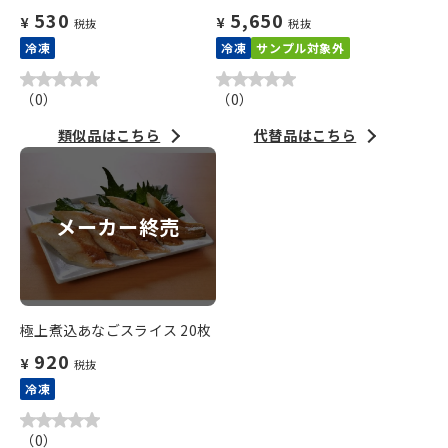
530
5,650
¥
¥
税抜
税抜
冷凍
冷凍
サンプル対象外
（
0
）
（
0
）
類似品はこちら
代替品はこちら
メーカー終売
極上煮込あなごスライス 20枚
920
¥
税抜
冷凍
（
0
）