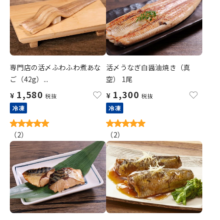
専門店の活〆ふわふわ煮あな
活〆うなぎ白醤油焼き（真
ご（42g）...
空） 1尾
1,580
1,300
¥
¥
税抜
税抜
冷凍
冷凍
（
2
）
（
2
）