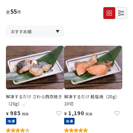
55
全
件
解凍するだけ さわら西京焼き
解凍するだけ 鮭塩焼（20g）
（20g）...
10切
985
1,190
¥
¥
税抜
税抜
冷凍
冷凍