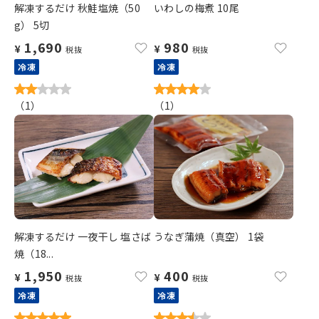
解凍するだけ 秋鮭塩焼（50
いわしの梅煮 10尾
g） 5切
1,690
980
¥
¥
税抜
税抜
冷凍
冷凍
（
1
）
（
1
）
解凍するだけ 一夜干し 塩さば
うなぎ蒲焼（真空） 1袋
焼（18...
1,950
400
¥
¥
税抜
税抜
冷凍
冷凍