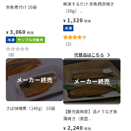
解凍するだけ 赤魚西京焼き
赤魚煮付け 10袋
（30g） ...
1,320
¥
税抜
冷凍
3,060
¥
税抜
冷凍
サンプル対象外
（
1
）
（
0
）
代替品はこちら
メーカー終売
メーカー終売
さば味噌煮（140g） 10袋
【鹿児島県産】活〆うなぎ長
蒲焼き（真空...
2,240
¥
税抜