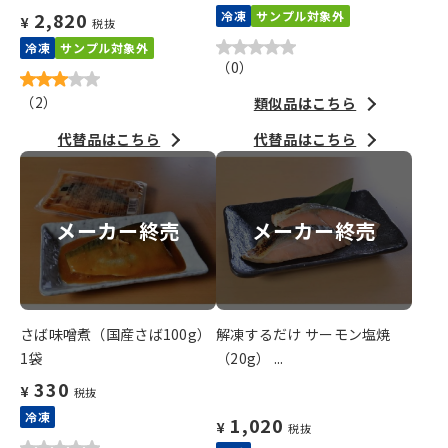
2,820
冷凍
サンプル対象外
¥
税抜
冷凍
サンプル対象外
（
0
）
（
2
）
類似品はこちら
代替品はこちら
代替品はこちら
メーカー終売
メーカー終売
さば味噌煮（国産さば100g）
解凍するだけ サーモン塩焼
1袋
（20g） ...
330
¥
税抜
冷凍
1,020
¥
税抜