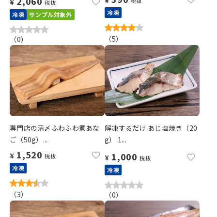
2,060
税抜
¥
税抜
冷凍
冷凍
サンプル対象外
（
5
）
（
0
）
専門店の活〆ふわふわ煮あな
解凍するだけ あじ塩焼き（20
ご（50g）...
g） 1...
1,520
1,000
¥
税抜
¥
税抜
冷凍
冷凍
（
3
）
（
0
）