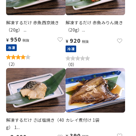
解凍するだけ 赤魚西京焼き
解凍するだけ 赤魚みりん焼き
（20g） ...
（20g）...
950
920
¥
税抜
¥
税抜
冷凍
冷凍
（
2
）
（
0
）
解凍するだけ さば塩焼き（40
カレイ煮付け 1袋
g） 1...
390
¥