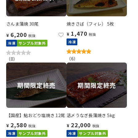
さんま蒲焼 30尾
焼きさば（フィレ） 5枚
1,470
6,200
¥
税抜
¥
税抜
冷凍
冷凍
サンプル対象外
（
6
）
（
0
）
期間限定終売
期間限定終売
【国産】鮎おどり塩焼き 12尾
活〆うなぎ長蒲焼き 5kg
2,580
22,000
¥
¥
税抜
税抜
冷凍
サンプル対象外
冷凍
サンプル対象外