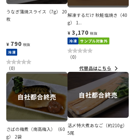
うなぎ蒲焼スライス（7g） 20
解凍するだけ 秋鮭塩焼き（40
枚
g） 1...
3,170
¥
税抜
冷凍
サンプル対象外
790
¥
税抜
冷凍
（
0
）
（
0
）
代替品はこちら
自社都合終売
自社都合終売
活〆特大煮あなご（約210g）
さばの梅煮（南高梅入）（60
5尾
g） 2袋