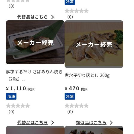
冷凍
（
0
）
代替品はこちら
（
0
）
メーカー終売
メーカー終売
解凍するだけ さばみりん焼き
煮穴子切り落とし 200g
（20g）...
1,110
470
¥
¥
税抜
税抜
冷凍
冷凍
（
0
）
（
0
）
代替品はこちら
類似品はこちら