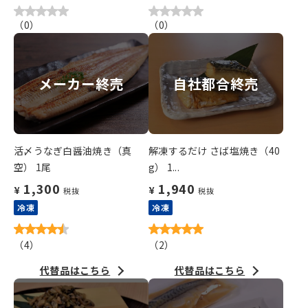
（
0
）
（
0
）
メーカー終売
自社都合終売
活〆うなぎ白醤油焼き（真
解凍するだけ さば塩焼き（40
空） 1尾
g） 1...
1,300
1,940
¥
¥
税抜
税抜
冷凍
冷凍
（
4
）
（
2
）
代替品はこちら
代替品はこちら