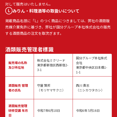
対して販売はいたしません。
みりん・料理酒等の取扱いについて
掲載商品名頭に「L」のつく商品につきましては、弊社の酒類販
売媒介業免許に基づき、弊社が国分グループ本社株式会社の販売
する酒類商品の注文を取次ぎます。
酒類販売
管理者標識
国分グループ本社株式
株式会社ミクリード
販売場の名称
会社
東京都新宿区西新宿2-
及び所在地
東京都中央区日本橋1-
3-1
1-1
酒類販売
管理
守屋 賢邦
西川 貴志
者の氏名
（モリヤマサクニ）
（ニシカワタカシ）
酒類販売管理
研修受講 年月
令和7年6月18日
令和6年 5月16日
日