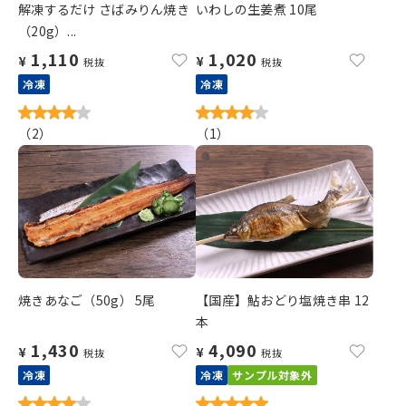
解凍するだけ さばみりん焼き
いわしの生姜煮 10尾
（20g）...
1,110
1,020
¥
¥
税抜
税抜
冷凍
冷凍
（
2
）
（
1
）
焼きあなご（50g） 5尾
【国産】鮎おどり塩焼き串 12
本
1,430
4,090
¥
¥
税抜
税抜
冷凍
冷凍
サンプル対象外