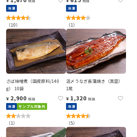
¥
¥
税抜
税抜
冷凍
冷凍
（
10
）
（
1
）
さば味噌煮（国産原料/140
活〆うなぎ長蒲焼き（真空）
g） 10袋
1尾
2,900
1,320
¥
¥
税抜
税抜
冷凍
サンプル対象外
冷凍
（
1
）
（
5
）