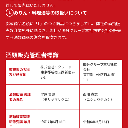
対して販売はいたしません。
みりん・料理酒等の取扱いについて
掲載商品名頭に「L」のつく商品につきましては、弊社の酒類販
売媒介業免許に基づき、弊社が国分グループ本社株式会社の販売
する酒類商品の注文を取次ぎます。
酒類販売
管理者標識
国分グループ本社株式
株式会社ミクリード
販売場の名称
会社
東京都新宿区西新宿2-
及び所在地
東京都中央区日本橋1-
3-1
1-1
酒類販売
管理
守屋 賢邦
西川 貴志
者の氏名
（モリヤマサクニ）
（ニシカワタカシ）
酒類販売管理
研修受講 年月
令和7年6月18日
令和6年 5月16日
日