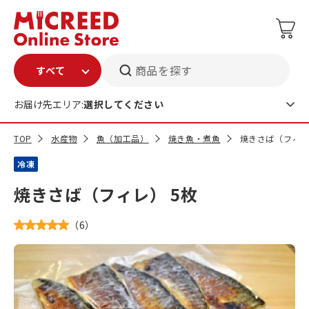
商品を探す
お届け先エリア:
選択してください
TOP
水産物
魚（加工品）
焼き魚・煮魚
焼きさば（フィレ
冷凍
焼きさば（フィレ） 5枚
（
6
）