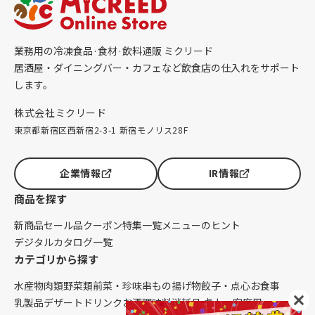
業務用の冷凍食品·食材·飲料通販 ミクリード
居酒屋・ダイニングバー・カフェなど飲食店の仕入れをサポート
します。
株式会社ミクリード
東京都新宿区西新宿2-3-1 新宿モノリス28F
企業情報
IR情報
商品を探す
新商品
セール品
クーポン
特集一覧
メニューのヒント
デジタルカタログ一覧
カテゴリから探す
水産物
肉類
野菜類
前菜・珍味
串もの
揚げ物
餃子・点心
お食事
乳製品
デザート
ドリンク
お酒
調味料
消耗品 卓上・客席用