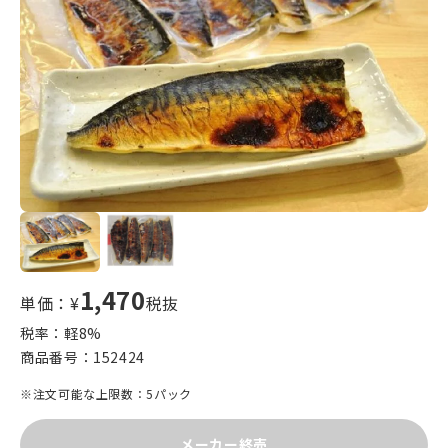
1,470
単価：¥
税抜
税率：軽
8
%
商品番号：
152424
※注文可能な上限数：5パック
メーカー終売