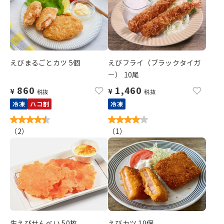
えびまるごとカツ 5個
えびフライ（ブラックタイガ
ー） 10尾
860
1,460
¥
¥
税抜
税抜
冷凍
ハコ割
冷凍
（
2
）
（
1
）
生えびせんべい 50枚
えびカツ 10個