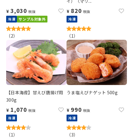
イ）〈マリ...
3,030
820
¥
¥
税抜
税抜
冷凍
サンプル対象外
冷凍
（
2
）
（
1
）
【日本海産】甘えび唐揚げ用
うま塩えびナゲット 500g
300g
1,070
990
¥
¥
税抜
税抜
冷凍
冷凍
（
1
）
（
3
）