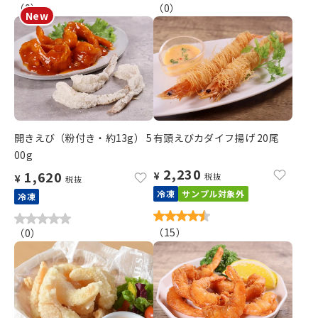
（
0
）
（
0
）
開きえび（粉付き・約13g） 5
有頭えびカダイフ揚げ 20尾
00g
2,230
1,620
¥
税抜
¥
税抜
冷凍
サンプル対象外
冷凍
（
15
）
（
0
）