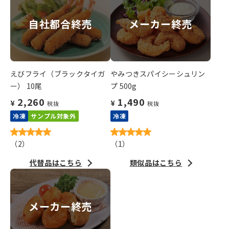
自社都合終売
メーカー終売
えびフライ（ブラックタイガ
やみつきスパイシーシュリン
ー） 10尾
プ 500g
2,260
1,490
¥
¥
税抜
税抜
冷凍
サンプル対象外
冷凍
（
2
）
（
1
）
代替品はこちら
類似品はこちら
メーカー終売