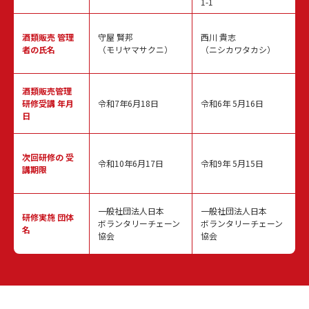
1-1
酒類販売
管理
守屋 賢邦
西川 貴志
者の氏名
（モリヤマサクニ）
（ニシカワタカシ）
酒類販売管理
研修受講 年月
令和7年6月18日
令和6年 5月16日
日
次回研修の
受
令和10年6月17日
令和9年 5月15日
講期限
一般社団法人日本
一般社団法人日本
研修実施
団体
ボランタリーチェーン
ボランタリーチェーン
名
協会
協会