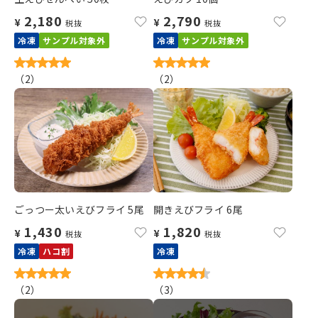
2,180
2,790
¥
¥
税抜
税抜
冷凍
サンプル対象外
冷凍
サンプル対象外
（
2
）
（
2
）
ごっつー太いえびフライ 5尾
開きえびフライ 6尾
1,430
1,820
¥
¥
税抜
税抜
冷凍
ハコ割
冷凍
（
2
）
（
3
）