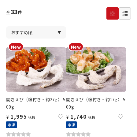
33
全
件
開きえび（粉付き・約27g） 5
開きえび（粉付き・約17g） 5
00g
00g
1,995
1,740
¥
¥
税抜
税抜
冷凍
冷凍