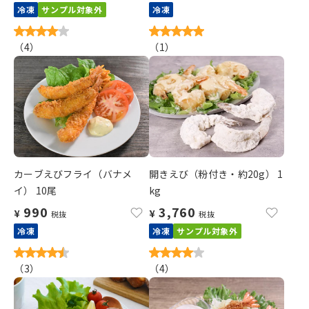
冷凍
サンプル対象外
冷凍
（
4
）
（
1
）
カーブえびフライ（バナメ
開きえび（粉付き・約20g） 1
イ） 10尾
kg
990
3,760
¥
¥
税抜
税抜
冷凍
冷凍
サンプル対象外
（
3
）
（
4
）