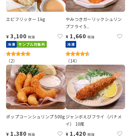
エビフリッター 1kg
やみつきガーリックシュリン
プフライ 5...
3,100
1,660
¥
¥
税抜
税抜
冷凍
サンプル対象外
冷凍
（
2
）
（
14
）
ポップコーンシュリンプ 500g
ジャンボえびフライ（バナメ
イ） 10尾
1,380
1,420
¥
¥
税抜
税抜