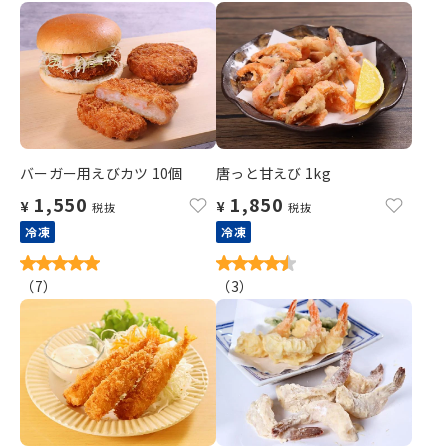
バーガー用えびカツ 10個
唐っと甘えび 1kg
1,550
1,850
¥
¥
税抜
税抜
冷凍
冷凍
（
7
）
（
3
）