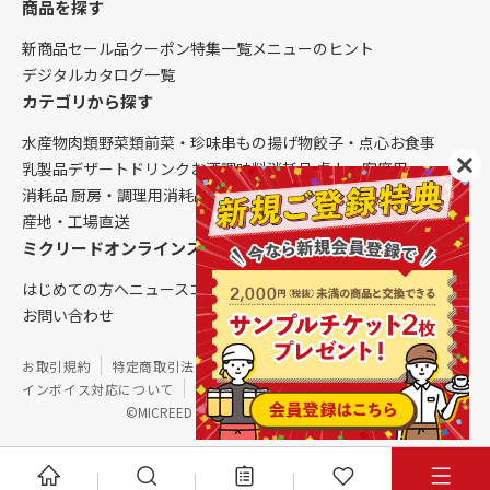
商品を探す
新商品
セール品
クーポン
特集一覧
メニューのヒント
デジタルカタログ一覧
カテゴリから探す
水産物
肉類
野菜類
前菜・珍味
串もの
揚げ物
餃子・点心
お食事
乳製品
デザート
ドリンク
お酒
調味料
消耗品 卓上・客席用
消耗品 厨房・調理用
消耗品 クレンリネス
生鮮品（配送便限定）
産地・工場直送
ミクリードオンラインストアについて
はじめての方へ
ニュース
コラム
ご利用ガイド
会社概要
お問い合わせ
お取引規約
特定商取引法に基づく表記
個人情報保護方針
インボイス対応について
サイトマップ
©MICREED CO.,LTD. All Rights Reserved.