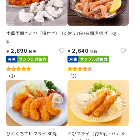
中華用開きえび（粉付き） 1k
甘えびの有頭唐揚げ 1kg
g
2,890
2,640
¥
¥
税抜
税抜
冷凍
サンプル対象外
冷凍
サンプル対象外
（
1
）
（
3
）
ひとくちエビフライ 80尾
えびフライ（約30g・バナメ