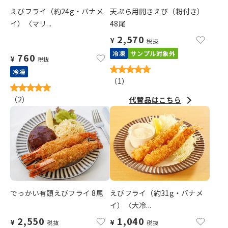
えびフライ（約24g・バナメ
天ぷら用開きえび（粉付き）
イ）〈マリ...
48尾
2,570
¥
税抜
冷凍
サンプル対象外
760
¥
税抜
冷凍
（
1
）
（
2
）
代替品はこちら
でっかい有頭えびフライ 8尾
えびフライ（約31g・バナメ
イ）〈大冷...
2,550
1,040
¥
¥
税抜
税抜