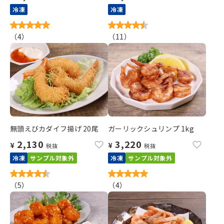
冷凍
冷凍
（
4
）
（
11
）
無頭えびカダイフ揚げ 20尾
ガーリックシュリンプ 1kg
2,130
3,220
¥
¥
税抜
税抜
冷凍
サンプル対象外
冷凍
サンプル対象外
（
5
）
（
4
）