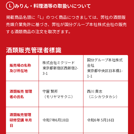
みりん・料理酒等の取扱いについて
掲載商品名頭に「L」のつく商品につきましては、弊社の酒類販
売媒介業免許に基づき、弊社が国分グループ本社株式会社の販売
する酒類商品の注文を取次ぎます。
酒類販売
管理者標識
国分グループ本社株式
株式会社ミクリード
販売場の名称
会社
東京都新宿区西新宿2-
及び所在地
東京都中央区日本橋1-
3-1
1-1
酒類販売
管理
守屋 賢邦
西川 貴志
者の氏名
（モリヤマサクニ）
（ニシカワタカシ）
酒類販売管理
研修受講 年月
令和7年6月18日
令和6年 5月16日
日