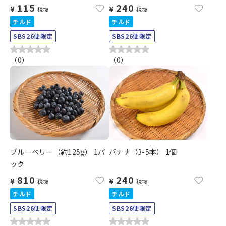
115
240
¥
¥
税抜
税抜
チルド
チルド
SBS26便限定
SBS26便限定
（
0
）
（
0
）
ブルーベリー（約125g） 1パ
バナナ（3-5本） 1個
ック
810
240
¥
¥
税抜
税抜
チルド
チルド
SBS26便限定
SBS26便限定