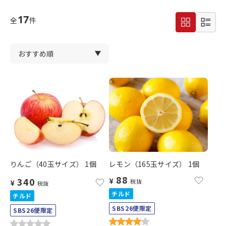
17
全
件
りんご（40玉サイズ） 1個
レモン（165玉サイズ） 1個
88
340
¥
税抜
¥
税抜
チルド
チルド
SBS26便限定
SBS26便限定