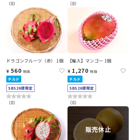
（
0
）
（
0
）
ドラゴンフルーツ（赤） 1個
【輸入】マンゴー 1個
560
1,270
¥
¥
税抜
税抜
チルド
チルド
SBS26便限定
SBS26便限定
（
0
）
（
0
）
販売休止