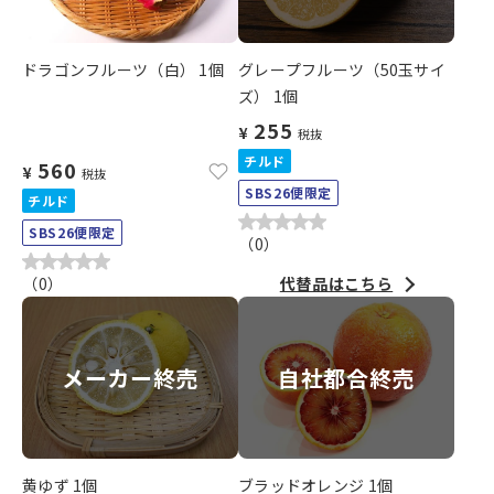
ドラゴンフルーツ（白） 1個
グレープフルーツ（50玉サイ
ズ） 1個
255
¥
税抜
チルド
560
¥
税抜
SBS26便限定
チルド
SBS26便限定
（
0
）
（
0
）
代替品はこちら
メーカー終売
自社都合終売
黄ゆず 1個
ブラッドオレンジ 1個