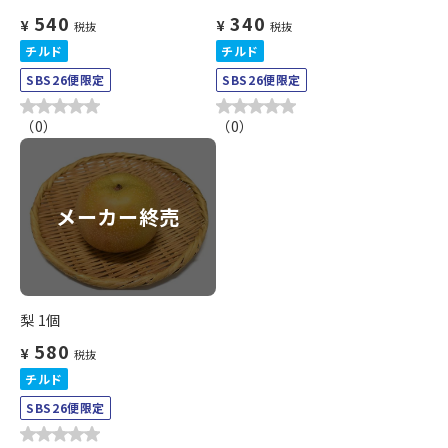
540
340
¥
¥
税抜
税抜
チルド
チルド
SBS26便限定
SBS26便限定
（
0
）
（
0
）
メーカー終売
梨 1個
580
¥
税抜
チルド
SBS26便限定