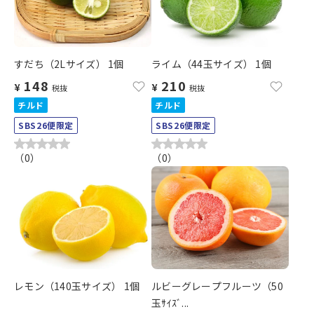
すだち（2Lサイズ） 1個
ライム（44玉サイズ） 1個
148
210
¥
¥
税抜
税抜
チルド
チルド
SBS26便限定
SBS26便限定
（
0
）
（
0
）
レモン（140玉サイズ） 1個
ルビーグレープフルーツ（50
玉ｻｲｽﾞ...