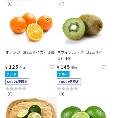
（
1
）
（
0
）
オレンジ（88玉サイズ） 1個
キウイフルーツ（33玉サイ
ズ） 1個
125
145
¥
¥
税抜
税抜
チルド
チルド
SBS26便限定
SBS26便限定
（
0
）
（
0
）