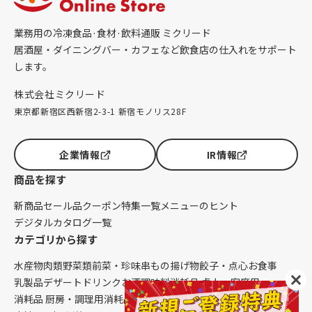
業務用の冷凍食品·食材·飲料通販 ミクリード
居酒屋・ダイニングバー・カフェなど飲食店の仕入れをサポート
します。
株式会社ミクリード
東京都新宿区西新宿2-3-1 新宿モノリス28F
企業情報
IR情報
商品を探す
新商品
セール品
クーポン
特集一覧
メニューのヒント
デジタルカタログ一覧
カテゴリから探す
水産物
肉類
野菜類
前菜・珍味
串もの
揚げ物
餃子・点心
お食事
乳製品
デザート
ドリンク
お酒
調味料
消耗品 卓上・客席用
消耗品 厨房・調理用
消耗品 クレンリネス
生鮮品（配送便限定）