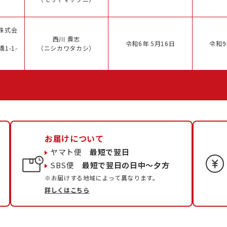
株式会
西川 貴志
令和6年 5月16日
令和9
1-1-
（ニシカワタカシ）
お届けについて
ヤマト便
最短で翌日
SBS便
最短で翌日の日中〜夕方
※お届けする地域によって異なります。
詳しくはこちら