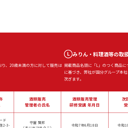
みりん・料理酒等の取
おり、20歳未満の方に対して販売は
掲載商品名頭に「L」のつく商品に
に基づき、弊社が国分グループ本社
次ぎます。
称
酒類販売
酒類販売管理
次
地
管理者の氏名
研修受講 年月日
受
ード
守屋 賢邦
2-3-
令和7年6月18日
令和1
（モリヤマサクニ）