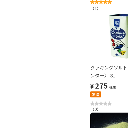
（
1
）
クッキングソルト
ンター〉 8...
275
¥
税抜
常温
（
0
）