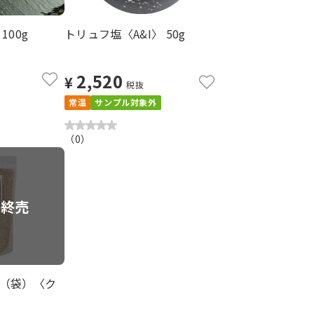
100g
トリュフ塩〈A&I〉 50g
2,520
¥
税抜
常温
サンプル対象外
（
0
）
合終売
（袋）〈ク