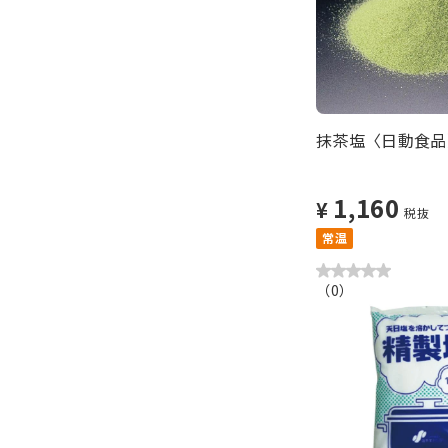
抹茶塩〈日動食品〉
1,160
¥
税抜
常温
（
0
）