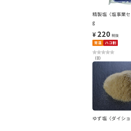
精製塩〈塩事業セン
g
220
¥
税抜
常温
ハコ割
（
0
）
ゆず塩〈ダイショー