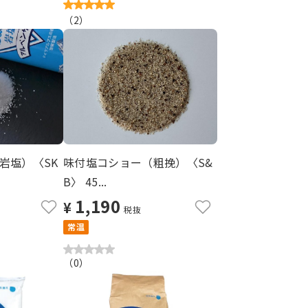
（
2
）
岩塩）〈SK
味付塩コショー（粗挽）〈S&
B〉 45...
1,190
¥
税抜
常温
（
0
）