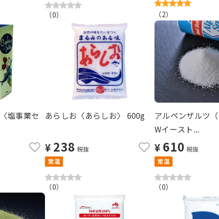
（
2
）
（
0
）
〈塩事業セ
あらしお〈あらしお〉 600g
アルペンザルツ（
Wイースト...
238
610
¥
¥
税抜
税抜
常温
常温
（
0
）
（
0
）