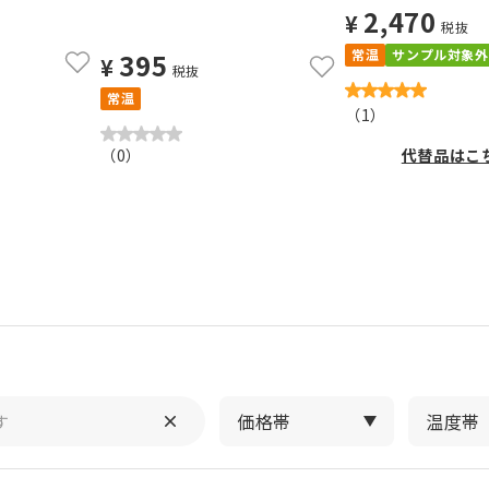
2,470
¥
税抜
常温
サンプル対象外
395
¥
税抜
常温
（
1
）
（
0
）
代替品はこ
価格帯
温度帯