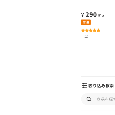
290
¥
税抜
常温
（
1
）
絞り込み検索