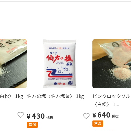
松〉 1kg
伯方の塩〈伯方塩業〉 1kg
ピンクロックソル
〈白松〉 1...
640
430
¥
¥
税抜
税抜
常温
常温