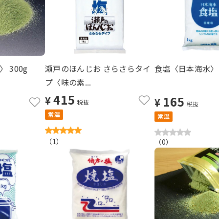
 300g
瀬戸のほんじお さらさらタイ
食塩〈日本海水〉 
プ〈味の素...
415
165
¥
¥
税抜
税抜
常温
常温
（
1
）
（
0
）