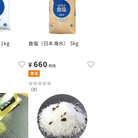
1kg
食塩〈日本海水〉 5kg
660
¥
税抜
常温
（
0
）