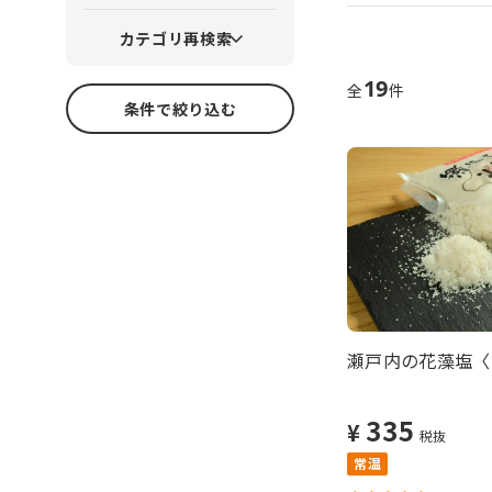
カテゴリ再検索
19
全
件
条件で絞り込む
瀬戸内の花藻塩〈白
335
¥
税抜
常温