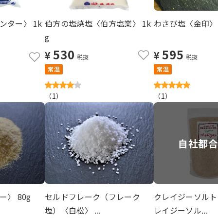
ター〉 1k
伯方の塩焼塩〈伯方塩業〉 1k
わさび塩〈金印〉 
g
530
595
¥
¥
税抜
税抜
常温
常温
（
1
）
（
1
）
自社都
〉 80g
セルドフレーク（フレーク
クレイジーソルト
塩）〈白松〉 ...
レイジーソル...