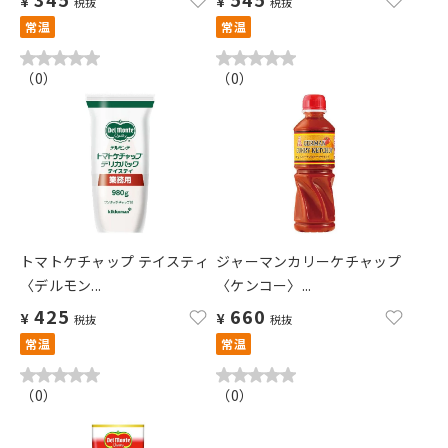
¥
¥
税抜
税抜
常温
常温
（
0
）
（
0
）
トマトケチャップ テイスティ
ジャーマンカリーケチャップ
〈デルモン...
〈ケンコー〉...
425
660
¥
¥
税抜
税抜
常温
常温
（
0
）
（
0
）