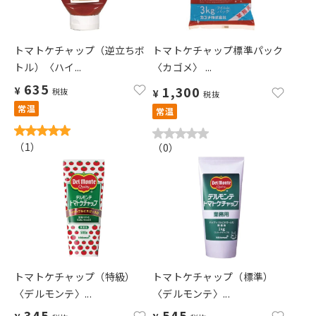
トマトケチャップ（逆立ちボ
トマトケチャップ標準パック
トル）〈ハイ...
〈カゴメ〉 ...
635
1,300
¥
税抜
¥
税抜
常温
常温
（
1
）
（
0
）
トマトケチャップ（特級）
トマトケチャップ（標準）
〈デルモンテ〉...
〈デルモンテ〉...
345
545