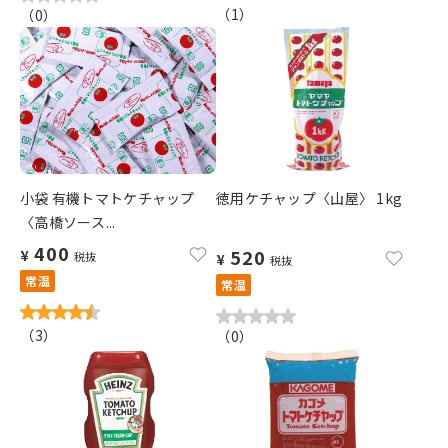
（
1
）
（
0
）
小袋 有機トマトケチャップ
徳用ケチャップ〈山屋〉 1kg
〈高橋ソース...
400
520
¥
税抜
¥
税抜
常温
常温
（
3
）
（
0
）