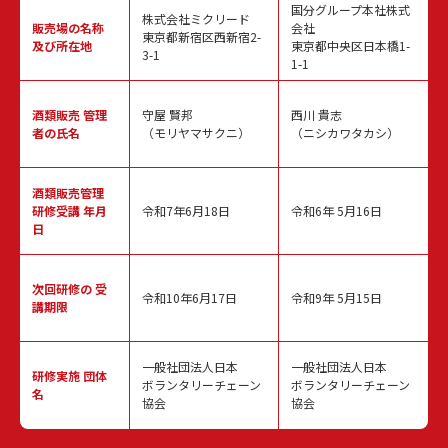
国分グループ本社株式
株式会社ミクリード
販売場の名称
会社
東京都新宿区西新宿2-
及び所在地
東京都中央区日本橋1-
3-1
1-1
酒類販売
管理
守屋 賢邦
西川 貴志
者の氏名
（モリヤマサクニ）
（ニシカワタカシ）
酒類販売管理
研修受講 年月
令和7年6月18日
令和6年 5月16日
日
次回研修の
受
令和10年6月17日
令和9年 5月15日
講期限
一般社団法人日本
一般社団法人日本
研修実施
団体
ボランタリーチェーン
ボランタリーチェーン
名
協会
協会