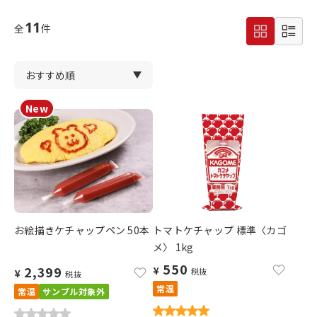
11
全
件
お絵描きケチャップペン 50本
トマトケチャップ 標準〈カゴ
メ〉 1kg
550
2,399
¥
税抜
¥
税抜
常温
常温
サンプル対象外