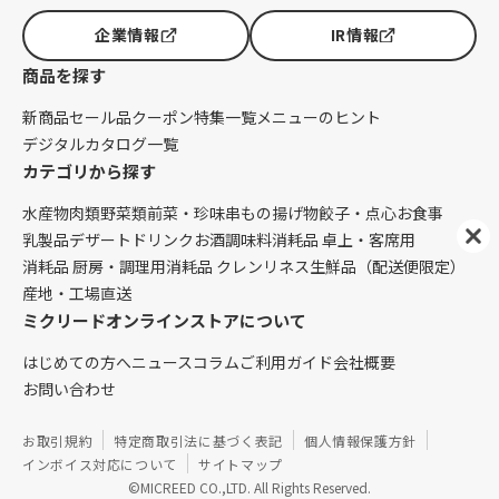
企業情報
IR情報
商品を探す
新商品
セール品
クーポン
特集一覧
メニューのヒント
デジタルカタログ一覧
カテゴリから探す
水産物
肉類
野菜類
前菜・珍味
串もの
揚げ物
餃子・点心
お食事
乳製品
デザート
ドリンク
お酒
調味料
消耗品 卓上・客席用
消耗品 厨房・調理用
消耗品 クレンリネス
生鮮品（配送便限定）
産地・工場直送
ミクリードオンラインストアについて
はじめての方へ
ニュース
コラム
ご利用ガイド
会社概要
お問い合わせ
お取引規約
特定商取引法に基づく表記
個人情報保護方針
インボイス対応について
サイトマップ
©MICREED CO.,LTD. All Rights Reserved.