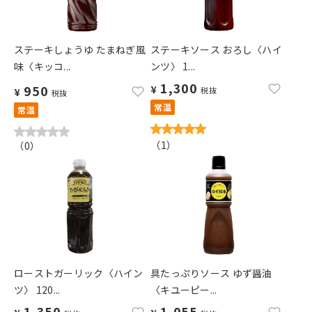
ステーキしょうゆ たまねぎ風
ステーキソース おろし〈ハイ
味〈キッコ...
ンツ〉 1...
1,300
950
¥
税抜
¥
税抜
常温
常温
（
1
）
（
0
）
ローストガーリック〈ハイン
具たっぷりソース ゆず醤油
ツ〉 120...
〈キユーピー...
1,350
1,055