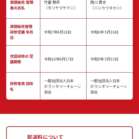
酒類販売
管理
守屋 賢邦
西川 貴志
者の氏名
（モリヤマサクニ）
（ニシカワタカシ）
酒類販売管理
研修受講 年月
令和7年6月18日
令和6年 5月16日
日
次回研修の
受
令和10年6月17日
令和9年 5月15日
講期限
一般社団法人日本
一般社団法人日本
研修実施
団体
ボランタリーチェーン
ボランタリーチェーン
名
協会
協会
配送料について