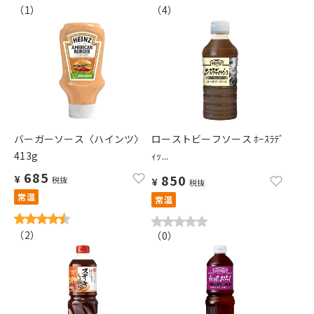
（
1
）
（
4
）
バーガーソース〈ハインツ〉
ローストビーフソース ﾎｰｽﾗﾃﾞ
413g
ｨｯ...
685
850
¥
税抜
¥
税抜
常温
常温
（
2
）
（
0
）