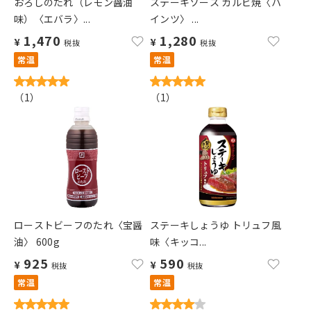
おろしのたれ（レモン醤油
ステーキソース カルビ焼〈ハ
味）〈エバラ〉...
インツ〉 ...
1,470
1,280
¥
¥
税抜
税抜
常温
常温
（
1
）
（
1
）
ローストビーフのたれ〈宝醤
ステーキしょうゆ トリュフ風
油〉 600g
味〈キッコ...
925
590
¥
¥
税抜
税抜
常温
常温