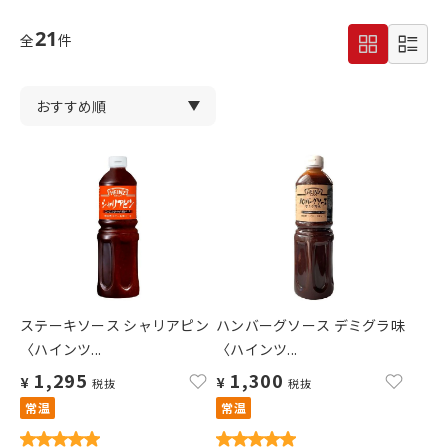
21
全
件
ステーキソース シャリアピン
ハンバーグソース デミグラ味
〈ハインツ...
〈ハインツ...
1,295
1,300
¥
¥
税抜
税抜
常温
常温