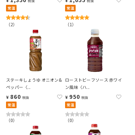
¥
¥
税抜
税抜
常温
常温
（
2
）
（
1
）
ステーキしょうゆ オニオン&
ローストビーフソース 赤ワイ
ペッパー〈...
ン風味〈ハ...
860
950
¥
¥
税抜
税抜
常温
常温
（
0
）
（
0
）