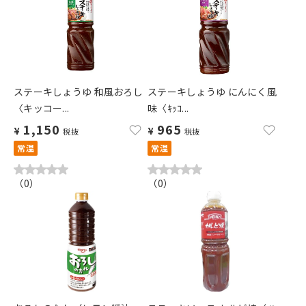
ステーキしょうゆ 和風おろし
ステーキしょうゆ にんにく風
〈キッコー...
味〈ｷｯｺ...
1,150
965
¥
¥
税抜
税抜
常温
常温
（
0
）
（
0
）