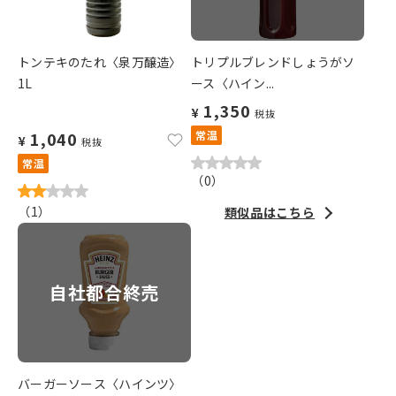
トンテキのたれ〈泉万醸造〉
トリプルブレンドしょうがソ
1L
ース〈ハイン...
1,350
¥
税抜
1,040
常温
¥
税抜
常温
（
0
）
（
1
）
類似品はこちら
自社都合終売
バーガーソース〈ハインツ〉