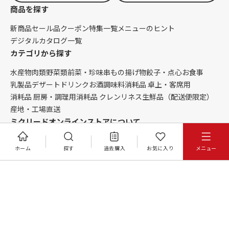
商品を探す
新商品
セール品
クーポン
特集一覧
メニューのヒント
デジタルカタログ一覧
カテゴリから探す
水産物
肉類
野菜類
前菜・珍味
串もの
揚げ物
餃子・点心
お食事
乳製品
デザート
ドリンク
お酒
調味料
消耗品 卓上・客席用
消耗品 厨房・調理用
消耗品 クレンリネス
生鮮品（配送便限定）
産地・工場直送
ミクリードオンラインストアについて
はじめての方へ
ニュース
コラム
ご利用ガイド
会社概要
ホーム
探す
過去購入
お気に入り
メニュー
お問い合わせ
お取引規約
特定商取引法に基づく表記
個人情報保護方針
インボイス対応について
サイトマップ
©MICREED CO.,LTD. All Rights Reserved.