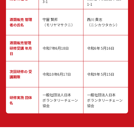
3-1
1-1
酒類販売
管理
守屋 賢邦
西川 貴志
者の氏名
（モリヤマサクニ）
（ニシカワタカシ）
酒類販売管理
研修受講 年月
令和7年6月18日
令和6年 5月16日
日
次回研修の
受
令和10年6月17日
令和9年 5月15日
講期限
一般社団法人日本
一般社団法人日本
研修実施
団体
ボランタリーチェーン
ボランタリーチェーン
名
協会
協会