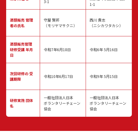
3-1
1-1
酒類販売
管理
守屋 賢邦
西川 貴志
者の氏名
（モリヤマサクニ）
（ニシカワタカシ）
酒類販売管理
研修受講 年月
令和7年6月18日
令和6年 5月16日
日
次回研修の
受
令和10年6月17日
令和9年 5月15日
講期限
一般社団法人日本
一般社団法人日本
研修実施
団体
ボランタリーチェーン
ボランタリーチェーン
名
協会
協会