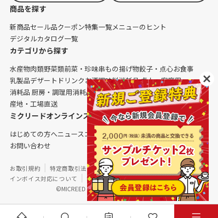
商品を探す
新商品
セール品
クーポン
特集一覧
メニューのヒント
デジタルカタログ一覧
カテゴリから探す
水産物
肉類
野菜類
前菜・珍味
串もの
揚げ物
餃子・点心
お食事
乳製品
デザート
ドリンク
お酒
調味料
消耗品 卓上・客席用
消耗品 厨房・調理用
消耗品 クレンリネス
生鮮品（配送便限定）
産地・工場直送
ミクリードオンラインストアについて
はじめての方へ
ニュース
コラム
ご利用ガイド
会社概要
お問い合わせ
お取引規約
特定商取引法に基づく表記
個人情報保護方針
インボイス対応について
サイトマップ
©MICREED CO.,LTD. All Rights Reserved.