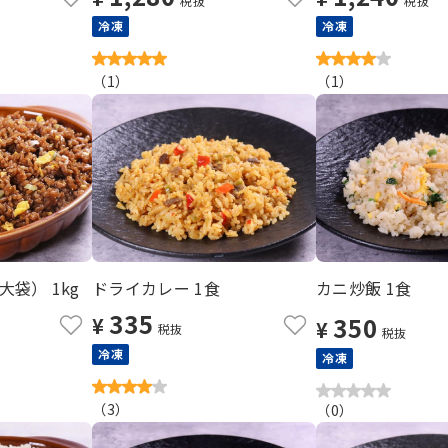
税抜
税抜
冷凍
冷凍
（
1
）
（
1
）
袋） 1kg
ドライカレー 1食
カニ炒飯 1食
335
350
¥
¥
税抜
税抜
冷凍
冷凍
（
3
）
（
0
）