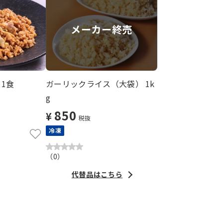
メーカー終売
1食
ガーリックライス（大袋） 1k
g
850
¥
税抜
冷凍
（
0
）
代替品はこちら