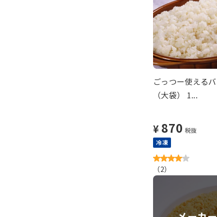
ごっつー使えるバ
（大袋） 1...
870
¥
税抜
冷凍
（
2
）
メーカ