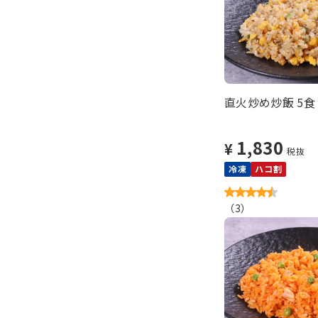
直火炒め炒飯 5食
1,830
¥
税抜
冷凍
ハコ割
（
3
）