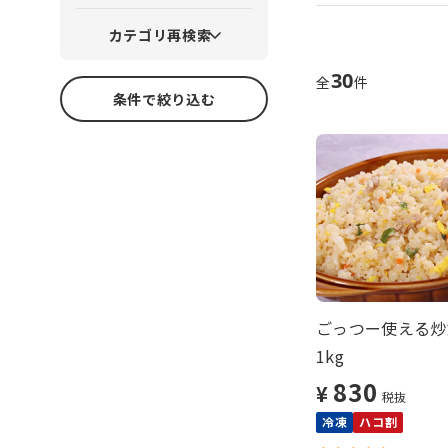
カテゴリ再検索
30
全
件
条件で絞り込む
ごっつー使える炒
1kg
830
¥
税抜
冷凍
ハコ割