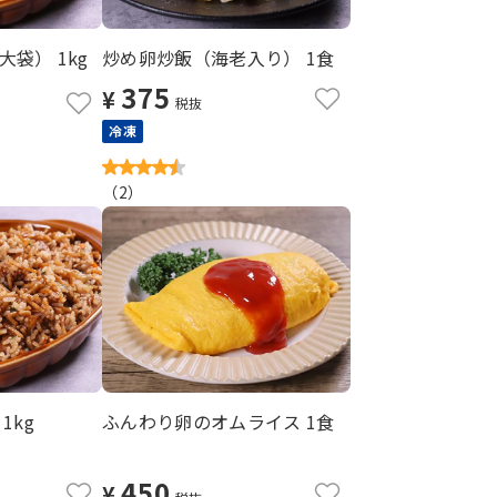
袋） 1kg
炒め卵炒飯（海老入り） 1食
375
¥
税抜
冷凍
（
2
）
1kg
ふんわり卵のオムライス 1食
450
¥