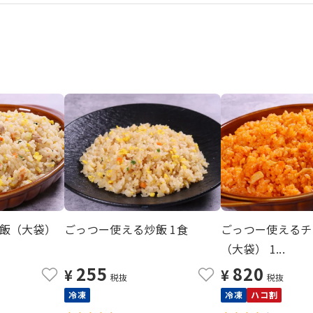
飯（大袋）
ごっつー使える炒飯 1食
ごっつー使えるチ
（大袋） 1...
255
820
¥
¥
税抜
税抜
冷凍
冷凍
ハコ割