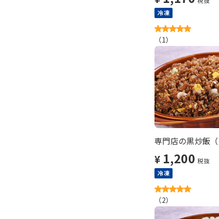
税抜
冷凍
（
1
）
専門店の黒炒飯（大
1,200
¥
税抜
冷凍
（
2
）