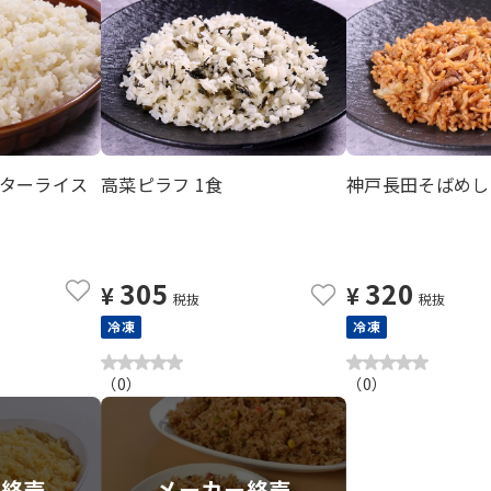
ターライス
高菜ピラフ 1食
神戸長田そばめし 
305
320
¥
¥
税抜
税抜
冷凍
冷凍
（
0
）
（
0
）
ー終売
メーカー終売