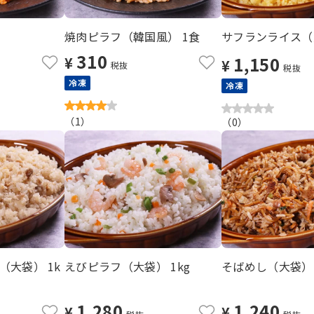
焼肉ピラフ（韓国風） 1食
サフランライス（大
310
1,150
¥
¥
税抜
税抜
冷凍
冷凍
（
1
）
（
0
）
大袋） 1k
えびピラフ（大袋） 1kg
そばめし（大袋） 
1,280
1,240
¥
¥