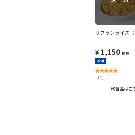
サフランライス（大
1,150
¥
税抜
冷凍
（
1
）
代替品はこ