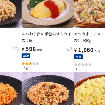
ふんわり卵の手包みオムライ
ガツうま！チャー
ス 2食
袋） 900g
598
1,060
¥
¥
税抜
税抜
冷凍
冷凍
（
3
）
（
0
）