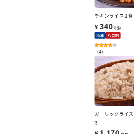
チキンライス 1食
340
¥
税抜
冷凍
ハコ割
（
4
）
ガーリックライス（
g
1,170
¥