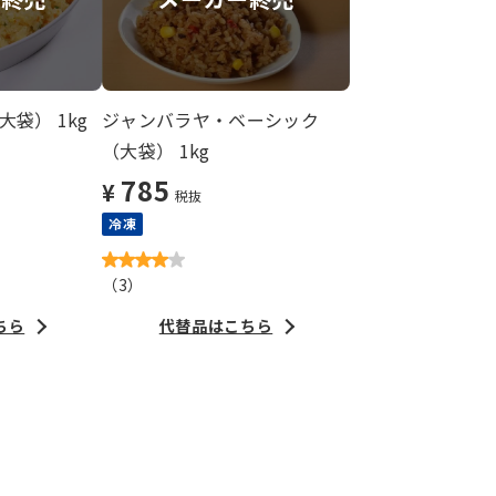
袋） 1kg
ジャンバラヤ・ベーシック
（大袋） 1kg
785
¥
税抜
冷凍
（
3
）
ちら
代替品はこちら