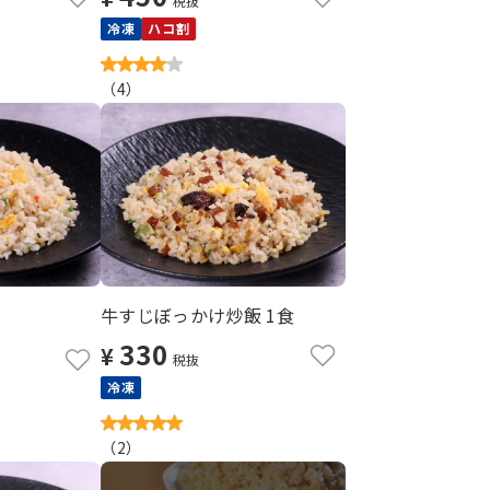
税抜
冷凍
ハコ割
（
4
）
牛すじぼっかけ炒飯 1食
330
¥
税抜
冷凍
（
2
）