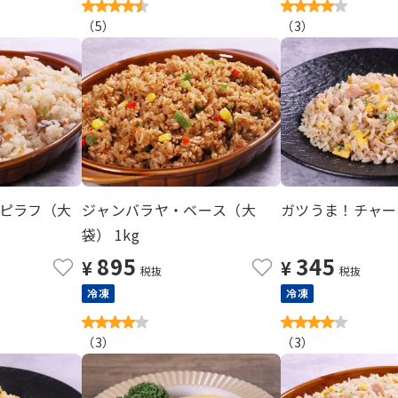
（
5
）
（
3
）
ピラフ（大
ジャンバラヤ・ベース（大
ガツうま！チャー
袋） 1kg
895
345
¥
¥
税抜
税抜
冷凍
冷凍
（
3
）
（
3
）