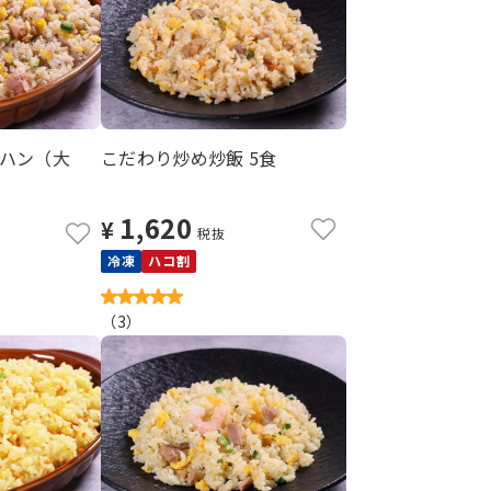
ハン（大
こだわり炒め炒飯 5食
1,620
¥
税抜
冷凍
ハコ割
（
3
）