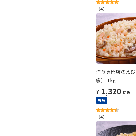
（
4
）
洋食専門店のえび
袋） 1kg
1,320
¥
税抜
冷凍
（
4
）