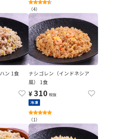
（
4
）
ハン 1食
ナシゴレン（インドネシア
風） 1食
310
¥
税抜
冷凍
（
1
）