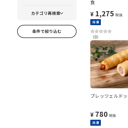
食
1,275
¥
カテゴリ再検索
税抜
冷凍
条件で絞り込む
（
0
）
プレッツェルドッ
780
¥
税抜
冷凍