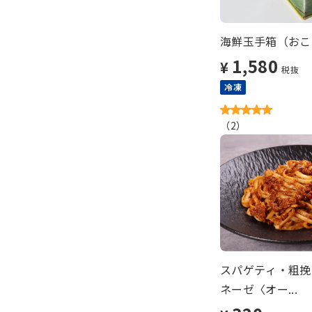
海鮮玉手箱（おこわ
1,580
¥
税抜
冷凍
（
2
）
スパゲティ・粗挽
ネーゼ〈オー...