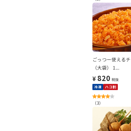
ごっつー使えるチ
（大袋） 1...
820
¥
税抜
冷凍
ハコ割
（
3
）