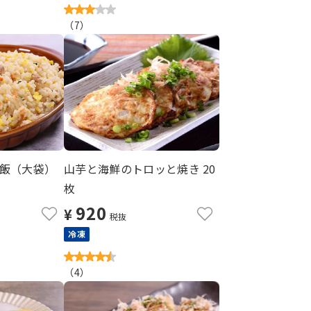
（
7
）
飯（大袋）
山芋と海鮮のトロッと焼き 20
枚
920
¥
税抜
冷凍
（
4
）