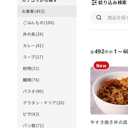
絞り込み検索
お食事(492)
ごはんもの(100)
丼の具(24)
カレー(41)
492
1～6
全
件中
スープ(17)
粉物(21)
麺類(76)
パスタ(90)
グラタン・ドリア(10)
ピザ(42)
牛すき焼き丼の具（
パン類(71)