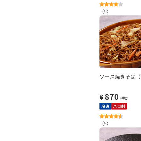
（
9
）
ソース焼きそば（大
870
¥
税抜
冷凍
ハコ割
（
5
）