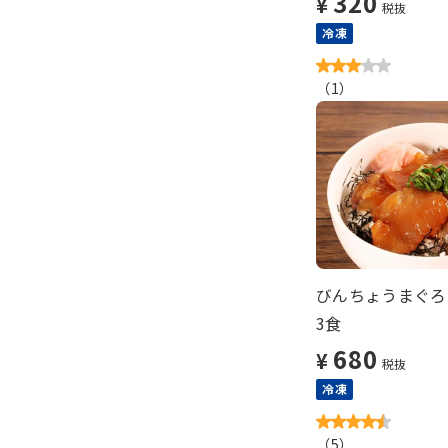
320
¥
税抜
冷凍
（
1
）
びんちょうまぐろ
3食
680
¥
税抜
冷凍
（
5
）