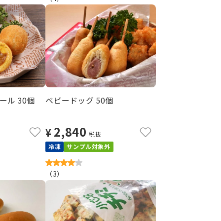
ル 30個
ベビードッグ 50個
2,840
¥
税抜
冷凍
サンプル対象外
（
3
）