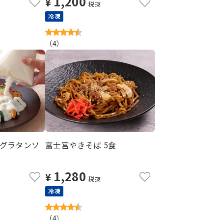
1,200
¥
税抜
冷凍
（
4
）
グラタンソ
富士宮やきそば 5食
1,280
¥
税抜
冷凍
（
4
）