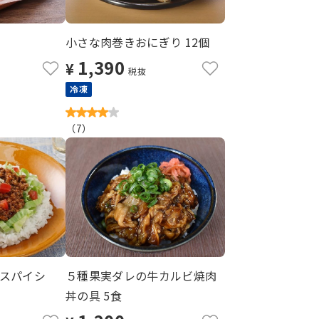
小さな肉巻きおにぎり 12個
1,390
¥
税抜
冷凍
（
7
）
スパイシ
５種果実ダレの牛カルビ焼肉
丼の具 5食