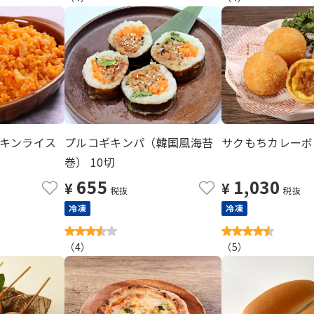
キンライス
プルコギキンパ（韓国風海苔
サクもちカレーボー
巻） 10切
655
1,030
¥
¥
税抜
税抜
冷凍
冷凍
（
4
）
（
5
）