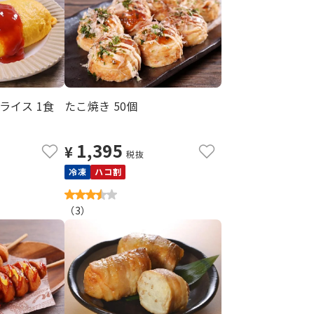
ライス 1食
たこ焼き 50個
1,395
¥
税抜
冷凍
ハコ割
（
3
）