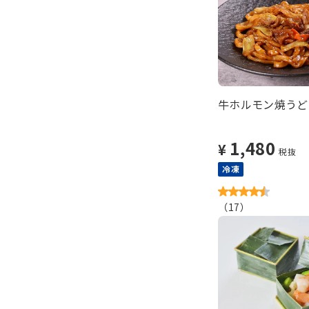
牛ホルモン焼うど
1,480
¥
税抜
冷凍
（
17
）