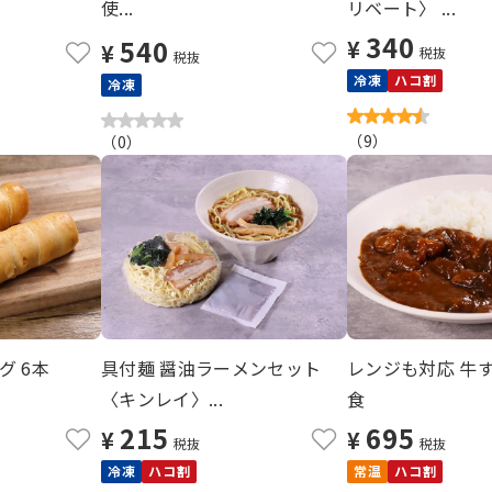
使...
リベート〉 ...
340
540
¥
¥
税抜
税抜
冷凍
ハコ割
冷凍
（
9
）
（
0
）
グ 6本
具付麺 醤油ラーメンセット
レンジも対応 牛す
〈キンレイ〉...
食
215
695
¥
¥
税抜
税抜
冷凍
ハコ割
常温
ハコ割