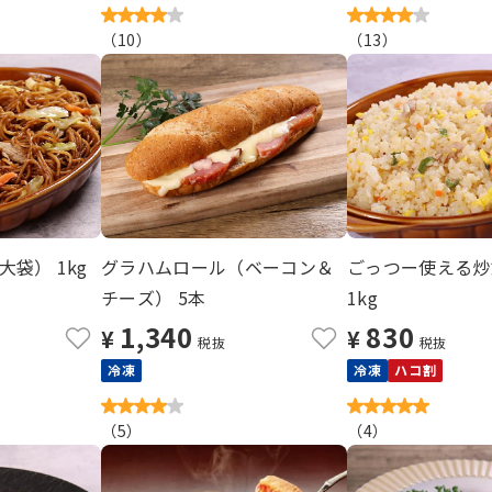
（
10
）
（
13
）
袋） 1kg
グラハムロール（ベーコン＆
ごっつー使える炒
チーズ） 5本
1kg
1,340
830
¥
¥
税抜
税抜
冷凍
冷凍
ハコ割
（
5
）
（
4
）