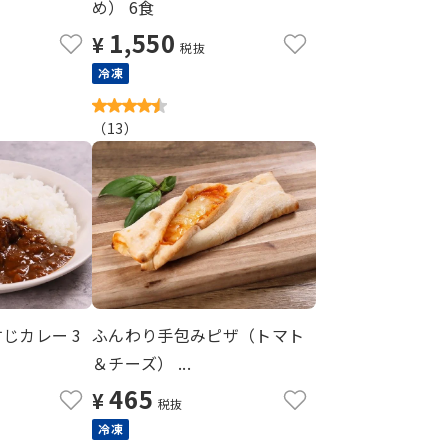
め） 6食
1,550
¥
税抜
冷凍
（
13
）
じカレー 3
ふんわり手包みピザ（トマト
＆チーズ） ...
465
¥
税抜
冷凍