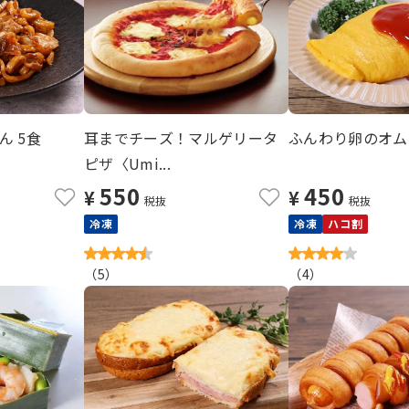
ん 5食
耳までチーズ！マルゲリータ
ふんわり卵のオム
ピザ〈Umi...
550
450
¥
¥
税抜
税抜
冷凍
冷凍
ハコ割
（
5
）
（
4
）