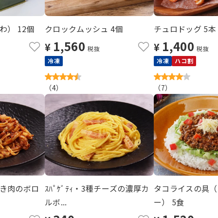
） 12個
クロックムッシュ 4個
チュロドッグ 5本
1,560
1,400
¥
¥
税抜
税抜
冷凍
冷凍
ハコ割
（
4
）
（
7
）
き肉のボロ
ｽﾊﾟｹﾞﾃｨ・3種チーズの濃厚カ
タコライスの具（
ルボ...
ー） 5食