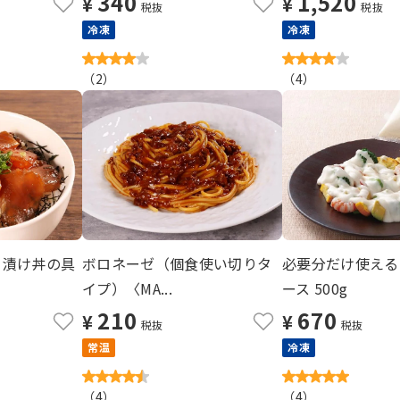
340
1,520
¥
¥
税抜
税抜
冷凍
冷凍
（
2
）
（
4
）
 漬け丼の具
ボロネーゼ（個食使い切りタ
必要分だけ使える
イプ）〈MA...
ース 500g
210
670
¥
¥
税抜
税抜
常温
冷凍
（
4
）
（
4
）