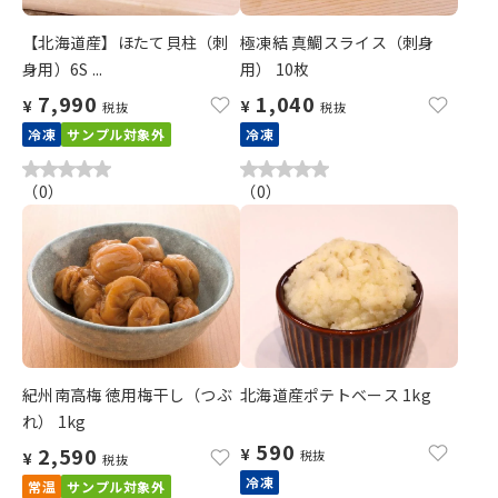
【北海道産】ほたて貝柱（刺
極凍結 真鯛スライス（刺身
身用）6S ...
用） 10枚
7,990
1,040
¥
¥
税抜
税抜
冷凍
サンプル対象外
冷凍
（
0
）
（
0
）
紀州南高梅 徳用梅干し（つぶ
北海道産ポテトベース 1kg
れ） 1kg
590
2,590
¥
税抜
¥
税抜
冷凍
常温
サンプル対象外