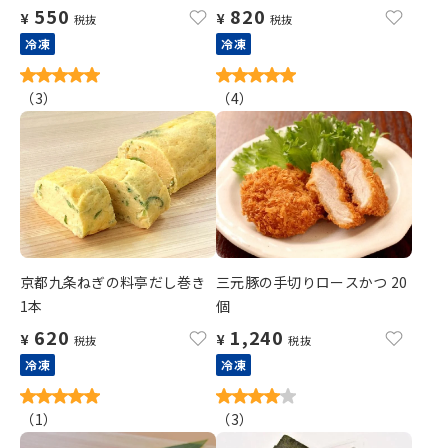
550
820
¥
¥
税抜
税抜
冷凍
冷凍
（
3
）
（
4
）
京都九条ねぎの料亭だし巻き
三元豚の手切りロースかつ 20
1本
個
620
1,240
¥
¥
税抜
税抜
冷凍
冷凍
（
1
）
（
3
）