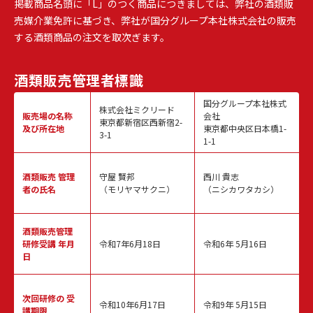
掲載商品名頭に「L」のつく商品につきましては、弊社の酒類販
売媒介業免許に基づき、弊社が国分グループ本社株式会社の販売
する酒類商品の注文を取次ぎます。
酒類販売
管理者標識
国分グループ本社株式
株式会社ミクリード
販売場の名称
会社
東京都新宿区西新宿2-
及び所在地
東京都中央区日本橋1-
3-1
1-1
酒類販売
管理
守屋 賢邦
西川 貴志
者の氏名
（モリヤマサクニ）
（ニシカワタカシ）
酒類販売管理
研修受講 年月
令和7年6月18日
令和6年 5月16日
日
次回研修の
受
令和10年6月17日
令和9年 5月15日
講期限