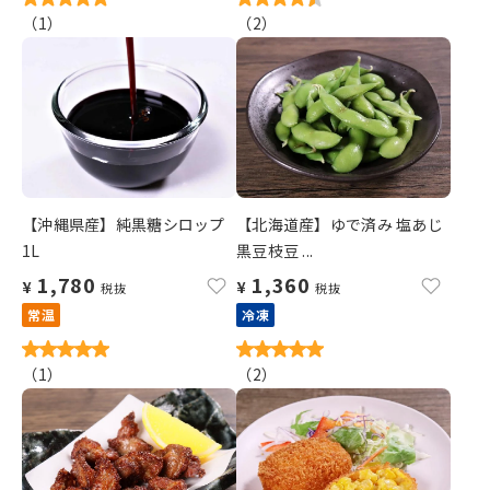
（
1
）
（
2
）
【沖縄県産】純黒糖シロップ
【北海道産】ゆで済み 塩あじ
1L
黒豆枝豆 ...
1,780
1,360
¥
¥
税抜
税抜
常温
冷凍
（
1
）
（
2
）