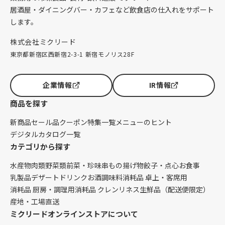
居酒屋・ダイニングバー・カフェなど飲食店の仕入れをサポート
します。
株式会社ミクリード
東京都新宿区西新宿2-3-1 新宿モノリス28F
企業情報
IR情報
商品を探す
新商品
セール品
クーポン
特集一覧
メニューのヒント
デジタルカタログ一覧
カテゴリから探す
水産物
肉類
野菜類
前菜・珍味
串もの
揚げ物
餃子・点心
お食事
乳製品
デザート
ドリンク
お酒
調味料
消耗品 卓上・客席用
消耗品 厨房・調理用
消耗品 クレンリネス
生鮮品（配送便限定）
産地・工場直送
ミクリードオンラインストアについて