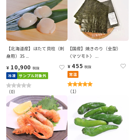
【北海道産】ほたて貝柱（刺
【国産】焼きのり（全型）
身用）3S ...
〈マツモト〉 ...
455
10,900
¥
税抜
¥
税抜
常温
冷凍
サンプル対象外
（
1
）
（
0
）