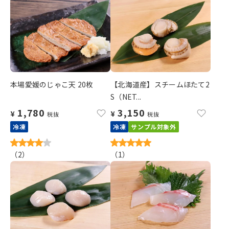
本場愛媛のじゃこ天 20枚
【北海道産】スチームほたて2
S（NET...
1,780
3,150
¥
¥
税抜
税抜
冷凍
冷凍
サンプル対象外
（
2
）
（
1
）