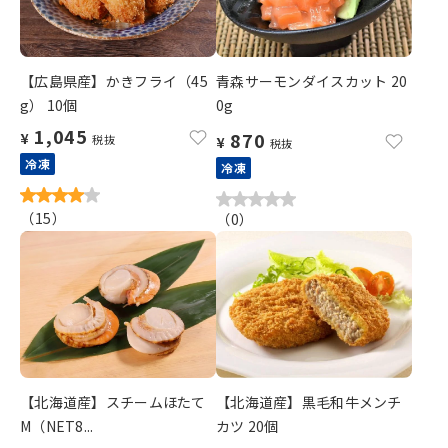
【広島県産】かきフライ（45
青森サーモンダイスカット 20
g） 10個
0g
1,045
870
¥
税抜
¥
税抜
冷凍
冷凍
（
15
）
（
0
）
【北海道産】スチームほたて
【北海道産】黒毛和牛メンチ
M（NET8...
カツ 20個