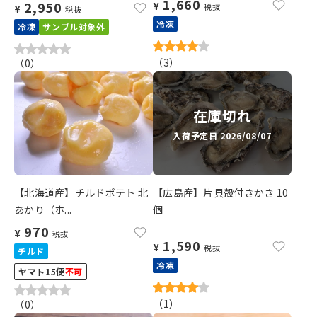
1,660
2,950
¥
税抜
¥
税抜
冷凍
冷凍
サンプル対象外
（
3
）
（
0
）
在庫切れ
入荷予定日 2026/08/07
【北海道産】チルドポテト 北
【広島産】片貝殻付きかき 10
あかり（ホ...
個
970
¥
税抜
1,590
¥
税抜
チルド
冷凍
ヤマト15便
不可
（
1
）
（
0
）