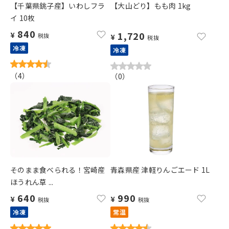
【千葉県銚子産】いわしフラ
【大山どり】もも肉 1kg
イ 10枚
840
1,720
¥
税抜
¥
税抜
冷凍
冷凍
（
4
）
（
0
）
そのまま食べられる！宮崎産
青森県産 津軽りんごエード 1L
ほうれん草 ...
640
990
¥
¥
税抜
税抜
冷凍
常温