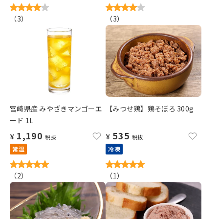
（
3
）
（
3
）
宮崎県産 みやざきマンゴーエ
【みつせ鶏】鶏そぼろ 300g
ード 1L
1,190
535
¥
¥
税抜
税抜
常温
冷凍
（
2
）
（
1
）