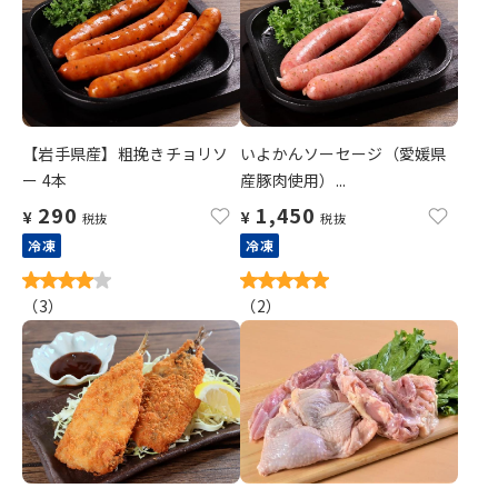
【岩手県産】粗挽きチョリソ
いよかんソーセージ（愛媛県
ー 4本
産豚肉使用）...
290
1,450
¥
¥
税抜
税抜
冷凍
冷凍
（
3
）
（
2
）