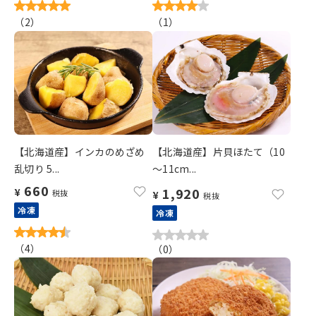
（
2
）
（
1
）
【北海道産】インカのめざめ
【北海道産】片貝ほたて（10
乱切り 5...
～11cm...
660
1,920
¥
税抜
¥
税抜
冷凍
冷凍
（
4
）
（
0
）