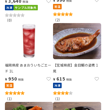
3,640
¥
税抜
¥
税抜
常温
冷凍
サンプル対象外
（
2
）
（
0
）
福岡県産 あまおういちごエー
【宮城県産】金目鯛の姿煮 1
ド 1L
尾
950
615
¥
¥
税抜
税抜
常温
冷凍
（
1
）
（
1
）