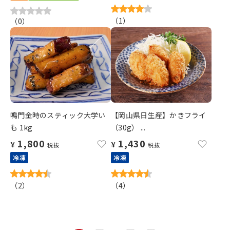
（
1
）
（
0
）
鳴門金時のスティック大学い
【岡山県日生産】かきフライ
も 1kg
（30g） ...
1,800
1,430
¥
¥
税抜
税抜
冷凍
冷凍
（
2
）
（
4
）