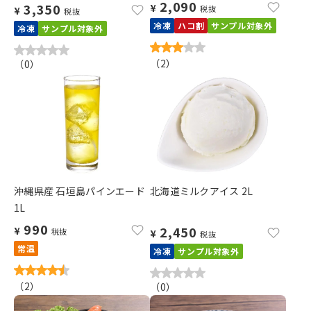
2,090
3,350
¥
税抜
¥
税抜
冷凍
ハコ割
サンプル対象外
冷凍
サンプル対象外
（
2
）
（
0
）
沖縄県産 石垣島パインエード
北海道ミルクアイス 2L
1L
990
2,450
¥
税抜
¥
税抜
常温
冷凍
サンプル対象外
（
2
）
（
0
）