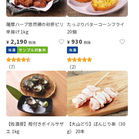
薩摩ハーブ悠然鶏の砂肝ピリ
たっぷりバターコーンフライ
辛揚げ 1kg
20個
2,190
930
¥
¥
税抜
税抜
冷凍
サンプル対象外
冷凍
（
7
）
（
2
）
【佐渡産】殻付きボイルサザ
【大山どり】ぼんじり串（30
エ 1kg
g） 20本