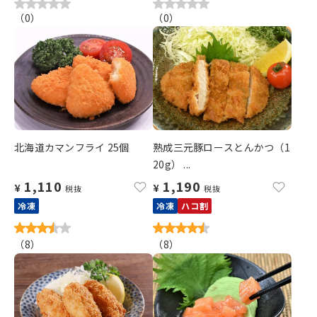
（
0
）
（
0
）
北海道カマンフライ 25個
熟成三元豚ロースとんかつ（1
20g） ...
1,110
1,190
¥
¥
税抜
税抜
冷凍
冷凍
ハコ割
（
8
）
（
8
）