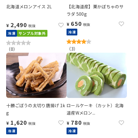
北海道メロンアイス 2L
【北海道産】栗かぼちゃのサ
ラダ 500g
650
2,490
¥
税抜
¥
税抜
冷凍
冷凍
サンプル対象外
（
3
）
（
0
）
十勝ごぼうの太切り唐揚げ 1k
ロールケーキ（カット）北海
g
道産Wメロン...
1,620
780
¥
¥
税抜
税抜
冷凍
冷凍