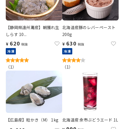
【静岡県遠州灘産】朝獲れ生
北海道産豚のレバーペースト
しらす 10...
200g
620
630
¥
¥
税抜
税抜
冷凍
冷凍
（
1
）
（
1
）
【広島産】粒かき（M） 1kg
北海道産 余市ぶどうエード 1L
990