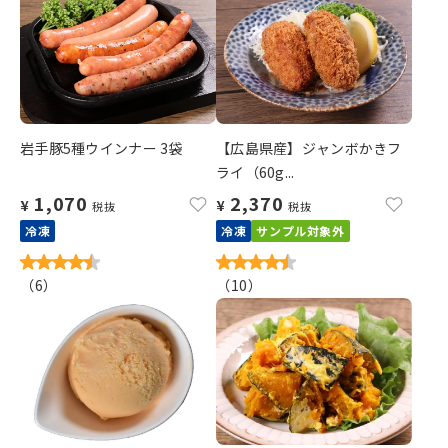
岩手豚5種ウインナー 3袋
【広島県産】ジャンボかきフ
ライ（60g...
1,070
2,370
¥
¥
税抜
税抜
冷凍
冷凍
サンプル対象外
（
6
）
（
10
）