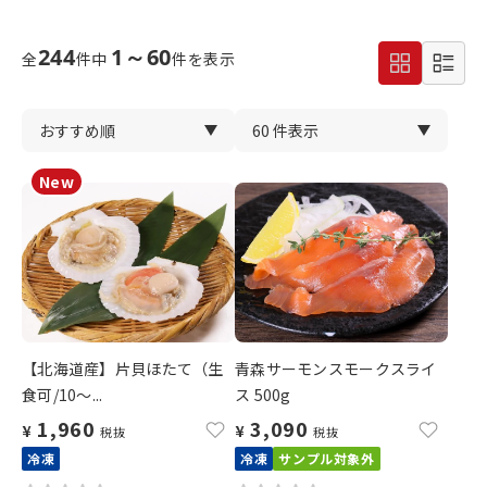
244
1～60
全
件中
件を表示
【北海道産】片貝ほたて（生
青森サーモンスモークスライ
食可/10～...
ス 500g
1,960
3,090
¥
¥
税抜
税抜
冷凍
冷凍
サンプル対象外