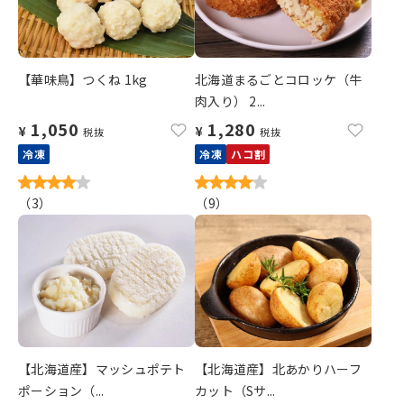
【華味鳥】つくね 1kg
北海道まるごとコロッケ（牛
肉入り） 2...
1,050
1,280
¥
¥
税抜
税抜
冷凍
冷凍
ハコ割
（
3
）
（
9
）
【北海道産】マッシュポテト
【北海道産】北あかりハーフ
ポーション（...
カット（Sサ...