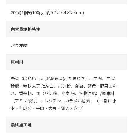
20個(1個約100g、約9.7×7.4×2.4cm)
内容量規格特性
バラ凍結
原材料
野菜（ばれいしょ(北海道産)、たまねぎ）、牛肉、牛脂、
砂糖、粒状大豆 たん白、パン粉、食塩、酵母・野菜エキ
ス、香辛料、衣（パン粉、小麦 粉、植物油脂）/調味料
（アミノ酸等）、レシチン、カラメル色素、（一 部に小
麦・乳成分・牛肉・大豆・鶏肉を含む）
最終加工地