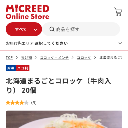
商品を探す
お届け先エリア:
選択してください
TOP
揚げ物
コロッケ・メンチ
コロッケ
北海道まるごとコ
冷凍
ハコ割
北海道まるごとコロッケ（牛肉入
り） 20個
（
9
）