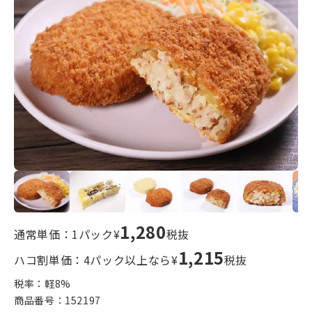
1,280
通常単価：1パック¥
税抜
1,215
ハコ割単価：4パック以上なら¥
税抜
税率：軽
8
%
商品番号：
152197