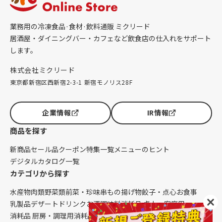
業務用の冷凍食品·食材·飲料通販 ミクリード
居酒屋・ダイニングバー・カフェなど飲食店の仕入れをサポート
します。
株式会社ミクリード
東京都新宿区西新宿2-3-1 新宿モノリス28F
企業情報
IR情報
商品を探す
新商品
セール品
クーポン
特集一覧
メニューのヒント
デジタルカタログ一覧
カテゴリから探す
水産物
肉類
野菜類
前菜・珍味
串もの
揚げ物
餃子・点心
お食事
乳製品
デザート
ドリンク
お酒
調味料
消耗品 卓上・客席用
消耗品 厨房・調理用
消耗品 クレンリネス
生鮮品（配送便限定）