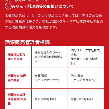
みりん・料理酒等の取扱いについて
掲載商品名頭に「L」のつく商品につきましては、弊社の酒類販
売媒介業免許に基づき、弊社が国分グループ本社株式会社の販売
する酒類商品の注文を取次ぎます。
酒類販売
管理者標識
国分グループ本社株式
株式会社ミクリード
販売場の名称
会社
東京都新宿区西新宿2-
及び所在地
東京都中央区日本橋1-
3-1
1-1
酒類販売
管理
守屋 賢邦
西川 貴志
者の氏名
（モリヤマサクニ）
（ニシカワタカシ）
酒類販売管理
研修受講 年月
令和7年6月18日
令和6年 5月16日
日