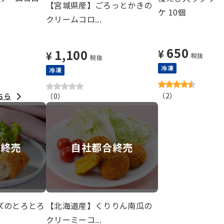
【宮城県産】ごろっとかきの
ケ 10個
クリームコロ...
650
1,100
¥
¥
税抜
税抜
冷凍
冷凍
（
2
）
ちら
（
0
）
ー終売
自社都合終売
ズのとろとろ
【北海道産】くりりん南瓜の
クリーミーコ...