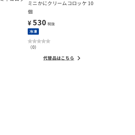
ミニかにクリームコロッケ 10
個
530
¥
税抜
冷凍
（
0
）
代替品はこちら