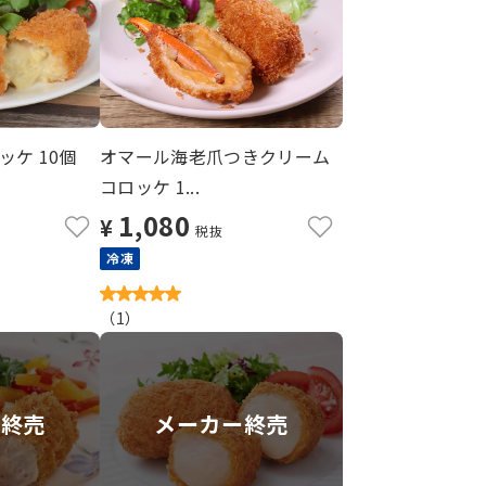
ケ 10個
オマール海老爪つきクリーム
コロッケ 1...
1,080
¥
税抜
冷凍
（
1
）
合終売
メーカー終売