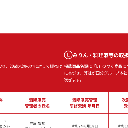
みりん・料理酒等の取
おり、20歳未満の方に対して販売は
掲載商品名頭に「L」のつく商品に
に基づき、弊社が国分グループ本社
次ぎます。
称
酒類販売
酒類販売管理
次
地
管理者の氏名
研修受講 年月日
受
ード
守屋 賢邦
2-3-
令和7年6月18日
令和1