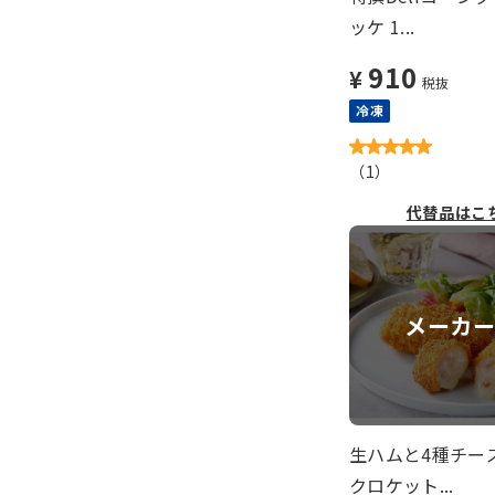
ッケ 1...
910
¥
税抜
冷凍
（
1
）
代替品はこ
メーカ
生ハムと4種チー
クロケット...