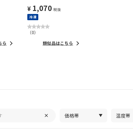
1,070
¥
税抜
冷凍
（
0
）
ちら
類似品はこちら
価格帯
温度帯