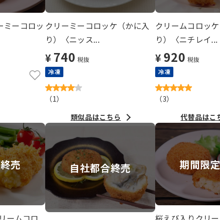
ーミーコロッ
クリーミーコロッケ（かに入
クリームコロッケ
り）〈ニッス...
り）〈ニチレイ...
740
920
¥
¥
税抜
税抜
冷凍
冷凍
（
1
）
（
3
）
類似品はこちら
代替品はこ
合終売
期間限
自社都合終売
クリームコロ
桜えび入りクリー