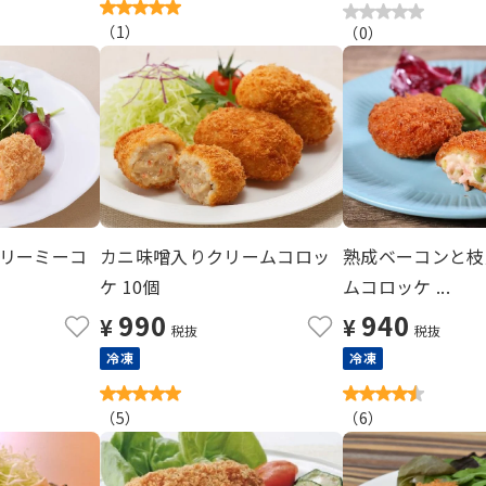
（
1
）
（
0
）
リーミーコ
カニ味噌入りクリームコロッ
熟成ベーコンと枝
ケ 10個
ムコロッケ ...
990
940
¥
¥
税抜
税抜
冷凍
冷凍
（
5
）
（
6
）