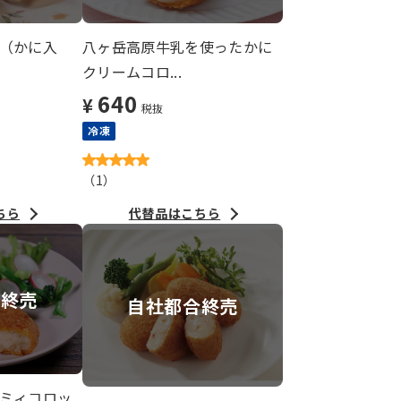
（かに入
八ヶ岳高原牛乳を使ったかに
クリームコロ...
640
¥
税抜
冷凍
（
1
）
ちら
代替品はこちら
定終売
自社都合終売
ミィコロッ