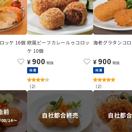
ッケ 16個
欧風ビーフカレールゥコロッ
海老グラタンコロッ
ケ 10個
900
900
¥
¥
税抜
税抜
冷凍
冷凍
（
2
）
（
2
）
始前
自社都合終売
自社都
08/14～