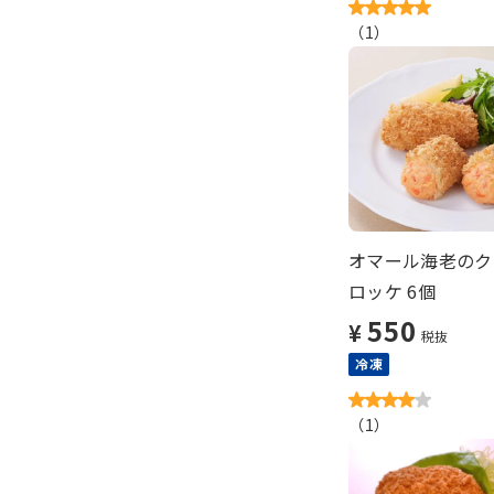
（
1
）
オマール海老のク
ロッケ 6個
550
¥
税抜
冷凍
（
1
）