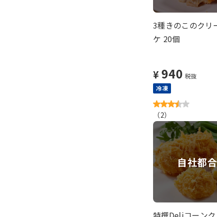
3種きのこのクリ
ケ 20個
940
¥
税抜
冷凍
（
2
）
自社都
特撰Deliコーン