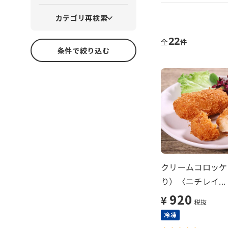
カテゴリ再検索
22
全
件
条件で絞り込む
クリームコロッケ
り）〈ニチレイ...
920
¥
税抜
冷凍