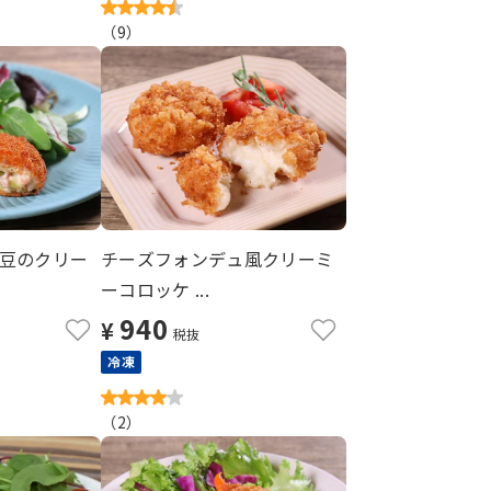
（
9
）
豆のクリー
チーズフォンデュ風クリーミ
ーコロッケ ...
940
¥
税抜
冷凍
（
2
）