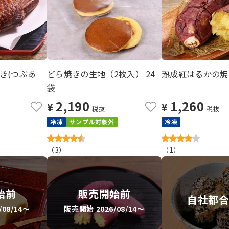
き(つぶあ
どら焼きの生地（2枚入） 24
熟成紅はるかの焼き
袋
2,190
1,260
¥
¥
税抜
税抜
冷凍
サンプル対象外
冷凍
（
3
）
（
1
）
始前
販売開始前
自社都
08/14～
販売開始 2026/08/14～