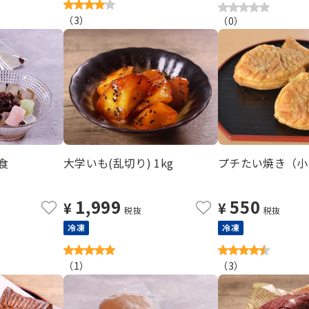
（
3
）
（
0
）
食
大学いも(乱切り) 1kg
プチたい焼き（小豆
1,999
550
¥
¥
税抜
税抜
冷凍
冷凍
（
1
）
（
3
）