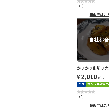
（
0
）
類似品はこ
自社都
かりかり乱切り大学
2,010
¥
税抜
冷凍
サンプル対象外
（
0
）
類似品はこ