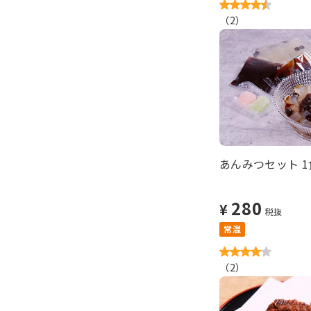
（
2
）
あんみつセット 1
280
¥
税抜
常温
（
2
）