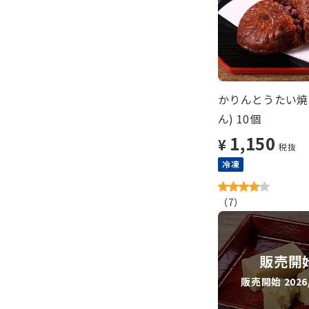
かりんとうたい焼
ん) 10個
1,150
¥
税抜
冷凍
（
7
）
販売開
販売開始 2026/