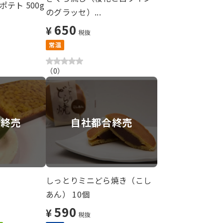
テト 500g
のグラッセ）...
650
¥
税抜
常温
（
0
）
ー終売
自社都合終売
しっとりミニどら焼き（こし
あん） 10個
590
¥
税抜