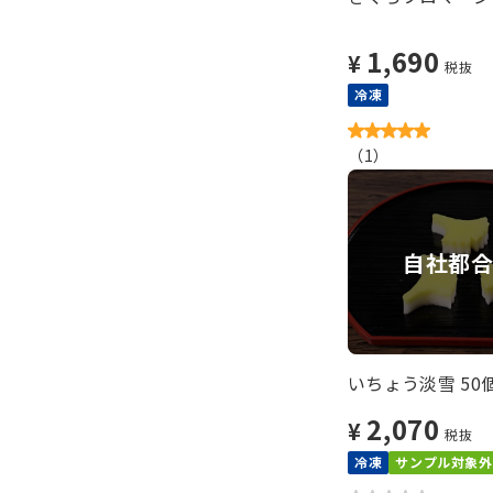
1,690
¥
税抜
冷凍
（
1
）
自社都
いちょう淡雪 50
2,070
¥
税抜
冷凍
サンプル対象外