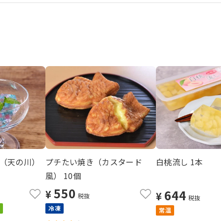
（天の川）
プチたい焼き（カスタード
白桃流し 1本
風） 10個
550
644
¥
¥
税抜
税抜
冷凍
常温