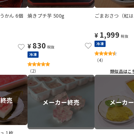
うかん 6個
焼きプチ芋 500g
ごまおさつ（紅はる
1,999
¥
税抜
830
冷凍
¥
税抜
冷凍
（
4
）
（
2
）
類似品はこ
定終売
メーカー終売
メーカ
ュ 1枚