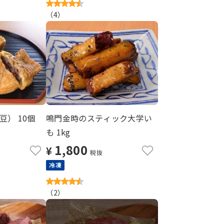
（
4
）
） 10個
鳴門金時のスティック大学い
も 1kg
1,800
¥
税抜
冷凍
（
2
）