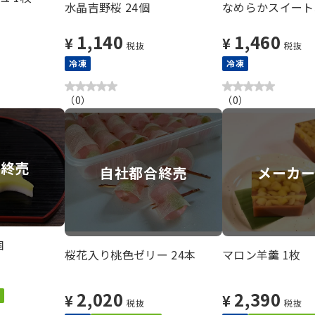
水晶吉野桜 24個
なめらかスイートポ
1,140
1,460
¥
¥
税抜
税抜
冷凍
冷凍
（
0
）
（
0
）
合終売
自社都合終売
メーカ
個
桜花入り桃色ゼリー 24本
マロン羊羹 1枚
2,020
2,390
¥
¥
税抜
税抜