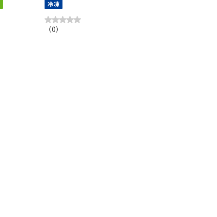
冷凍
（
0
）