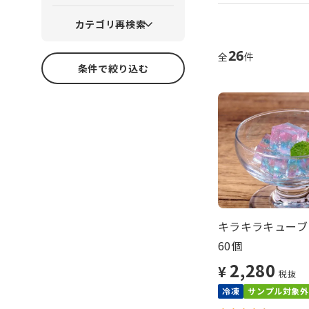
カテゴリ再検索
26
全
件
条件で絞り込む
キラキラキューブ
60個
2,280
¥
税抜
冷凍
サンプル対象外