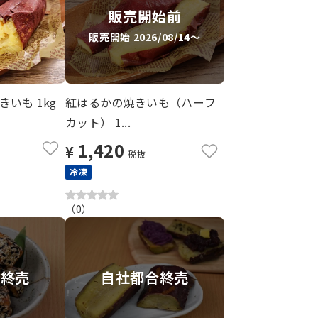
販売開始前
販売開始 2026/08/14～
いも 1kg
紅はるかの焼きいも（ハーフ
カット） 1...
1,420
¥
税抜
冷凍
（
0
）
合終売
自社都合終売