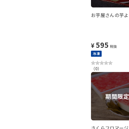
お芋屋さんの芋よ
595
¥
税抜
冷凍
（
0
）
期間限
さくらフロマージ