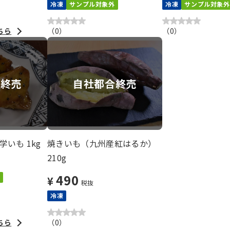
冷凍
サンプル対象外
冷凍
サンプル対象外
ちら
（
0
）
（
0
）
合終売
自社都合終売
いも 1kg
焼きいも（九州産紅はるか）
210g
490
¥
税抜
冷凍
ちら
（
0
）