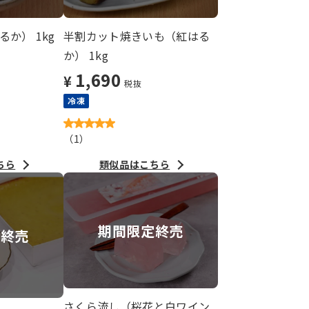
か） 1kg
半割カット焼きいも（紅はる
か） 1kg
1,690
¥
税抜
冷凍
（
1
）
ちら
類似品はこちら
期間限定終売
ー終売
さくら流し（桜花と白ワイン