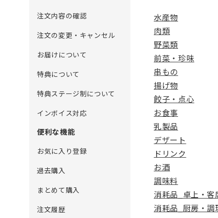
注文内容の確認
水産物
肉類
注文の変更・キャンセル
野菜類
お届けについて
前菜・珍味
串もの
特典について
揚げ物
特典ステージ制について
餃子・点心
お食事
インボイス対応
乳製品
便利な機能
デザート
お気に入り登録
ドリンク
お酒
過去購入
調味料
まとめて購入
消耗品_卓上・客
消耗品_厨房・調
注文履歴