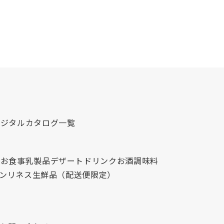
デジタルカタログ一覧
心
お食事
乳製品
デザート
ドリンク
お酒
調味料
レンリネス
生鮮品（配送便限定）