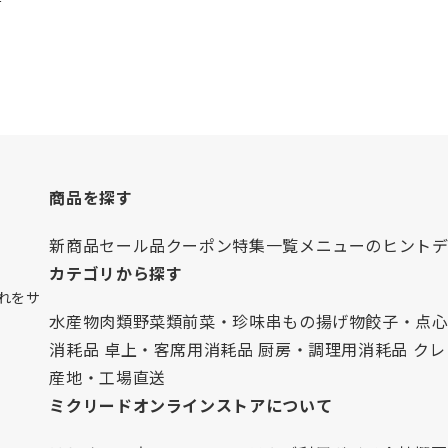
商品を探す
新商品
セール品
クーポン
特集一覧
メニューのヒント
カテゴリから探す
れをサ
水産物
肉類
野菜類
前菜・珍味
串もの
揚げ物
餃子・点
消耗品 卓上・客席用
消耗品 厨房・調理用
消耗品 ク
産地・工場直送
ミクリードオンラインストアについて