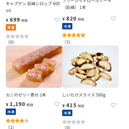
フリーカットロールケーキ
キャプテン 巨峰シロップ 600
（巨峰） 1本
ml
820
699
¥
税抜
¥
税抜
冷凍
常温
（
1
）
（
0
）
カニのゼリー寄せ 1本
しいたけスライス 500g
1,190
415
¥
税抜
¥
税抜
冷凍
冷凍
（
1
）
（
0
）