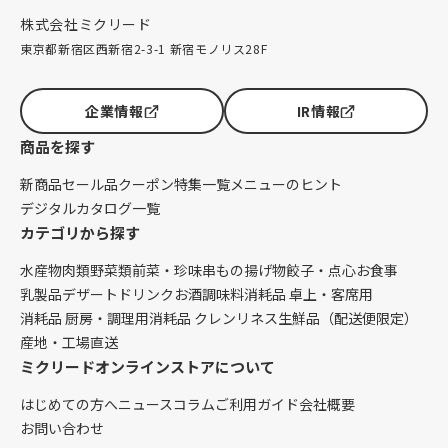
株式会社ミクリード
東京都新宿区西新宿2-3-1 新宿モノリス28F
企業情報
IR情報
商品を探す
新商品
セール品
クーポン
特集一覧
メニューのヒント
デジタルカタログ一覧
カテゴリから探す
水産物
肉類
野菜類
前菜・珍味
串もの
揚げ物
餃子・点心
お食事
乳製品
デザート
ドリンク
お酒
調味料
消耗品 卓上・客席用
消耗品 厨房・調理用
消耗品 クレンリネス
生鮮品（配送便限定）
産地・工場直送
ミクリードオンラインストアについて
はじめての方へ
ニュース
コラム
ご利用ガイド
会社概要
お問い合わせ