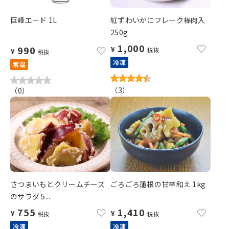
巨峰エード 1L
紅ずわいがにフレーク棒肉入
250g
1,000
990
¥
税抜
¥
税抜
冷凍
常温
（
3
）
（
0
）
さつまいもとクリームチーズ
ごろごろ蓮根の甘辛和え 1kg
のサラダ 5...
755
1,410
¥
¥
税抜
税抜
冷凍
冷凍