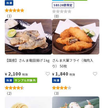
冷凍
SBS26便限定
（
1
）
（
0
）
【国産】さんま竜田揚げ 1kg
さんま大葉フライ（梅肉入
り） 50枚
2,100
1,840
¥
¥
税抜
税抜
冷凍
サンプル対象外
冷凍
（
2
）
（
3
）