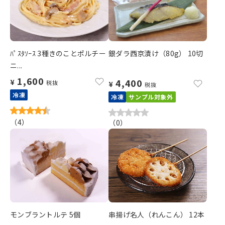
ﾊﾟｽﾀｿｰｽ 3種きのことポルチー
銀ダラ西京漬け（80g） 10切
ニ...
1,600
4,400
¥
税抜
¥
税抜
冷凍
冷凍
サンプル対象外
（
4
）
（
0
）
モンブラントルテ 5個
串揚げ名人（れんこん） 12本