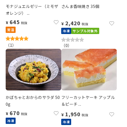
モナジュエルゼリー（ミモザ
さんま香味焼き 35個
オレンジ） ...
645
2,420
¥
税抜
¥
税抜
常温
冷凍
サンプル対象外
（
1
）
（
0
）
かぼちゃとおからのサラダ 50
フリーカットケーキ アップル
0g
＆ピーチ ...
670
1,950
¥
税抜
¥
税抜
冷凍
冷凍