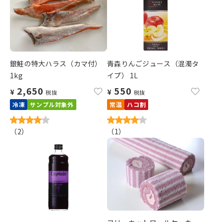
銀鮭の特大ハラス（カマ付）
青森りんごジュース（混濁タ
1kg
イプ） 1L
2,650
550
¥
¥
税抜
税抜
冷凍
サンプル対象外
常温
ハコ割
（
2
）
（
1
）