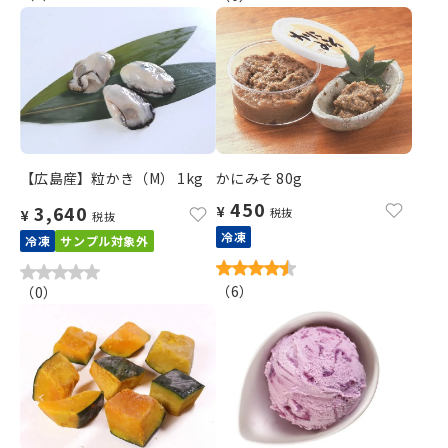
【広島産】粒かき（M） 1kg
かにみそ 80g
450
3,640
¥
税抜
¥
税抜
冷凍
冷凍
サンプル対象外
（
6
）
（
0
）