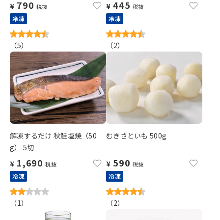
790
445
¥
¥
税抜
税抜
冷凍
冷凍
（
5
）
（
2
）
解凍するだけ 秋鮭塩焼（50
むきさといも 500g
g） 5切
1,690
590
¥
¥
税抜
税抜
冷凍
冷凍
（
1
）
（
2
）