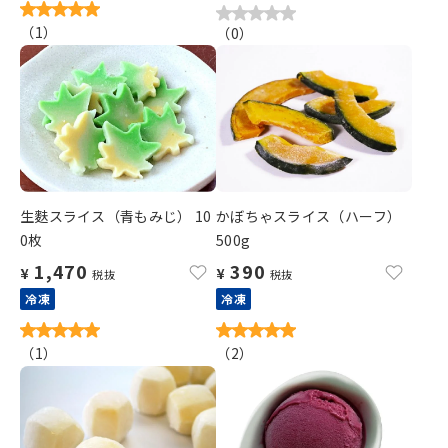
（
1
）
（
0
）
生麩スライス（青もみじ） 10
かぼちゃスライス（ハーフ）
0枚
500g
1,470
390
¥
¥
税抜
税抜
冷凍
冷凍
（
1
）
（
2
）