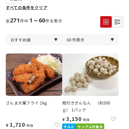
すべての条件をクリア
271
1～60
全
件中
件を表示
さんま大葉フライ 1kg
殻付きぎんなん （約300
ｇ） 1パック
3,150
¥
税抜
1,710
¥
税抜
チルド
サンプル対象外