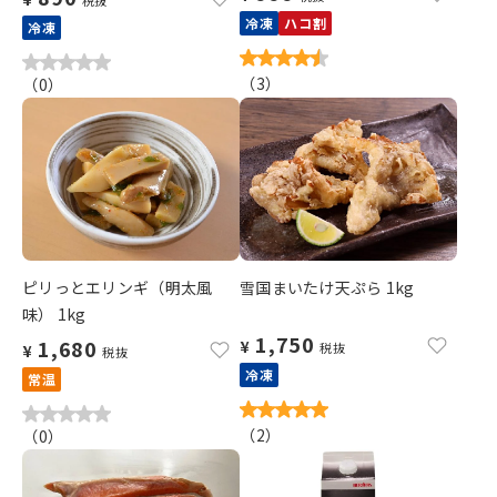
冷凍
ハコ割
冷凍
（
3
）
（
0
）
ピリっとエリンギ（明太風
雪国まいたけ天ぷら 1kg
味） 1kg
1,750
1,680
¥
税抜
¥
税抜
冷凍
常温
（
2
）
（
0
）