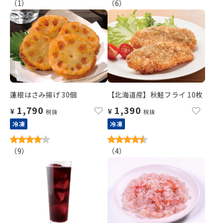
（
1
）
（
6
）
蓮根はさみ揚げ 30個
【北海道産】秋鮭フライ 10枚
1,790
1,390
¥
¥
税抜
税抜
冷凍
冷凍
（
9
）
（
4
）