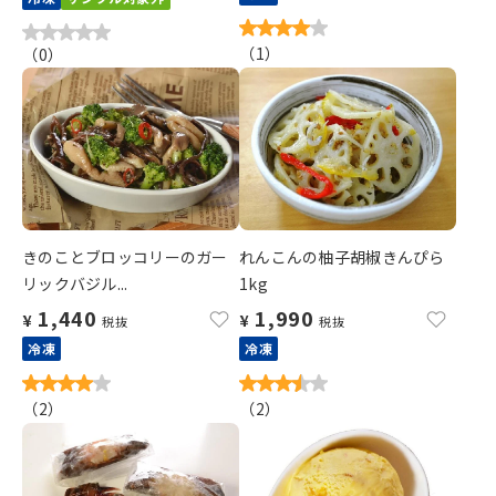
（
1
）
（
0
）
きのことブロッコリーのガー
れんこんの柚子胡椒きんぴら
リックバジル...
1kg
1,440
1,990
¥
¥
税抜
税抜
冷凍
冷凍
（
2
）
（
2
）