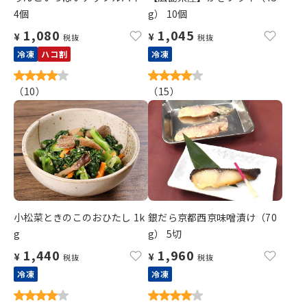
4個
g） 10個
1,080
1,045
¥
¥
税抜
税抜
冷凍
ハコ割
冷凍
（
10
）
（
15
）
小松菜ときのこのおひたし 1k
銀だら京都西京味噌漬け（70
g
g） 5切
1,440
1,960
¥
¥
税抜
税抜
冷凍
冷凍