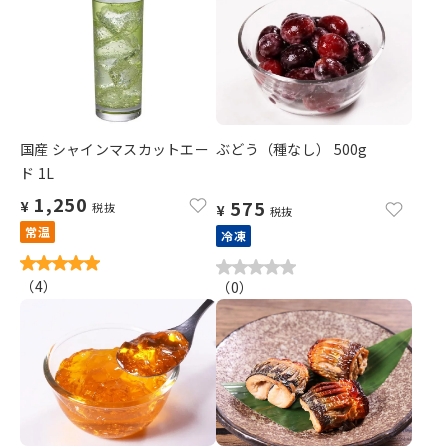
国産 シャインマスカットエー
ぶどう（種なし） 500g
ド 1L
1,250
575
¥
税抜
¥
税抜
常温
冷凍
（
4
）
（
0
）