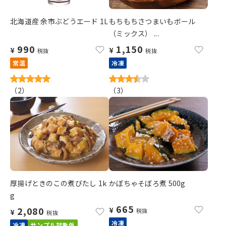
北海道産 余市ぶどうエード 1L
もちもちさつまいもボール
（ミックス） ...
990
1,150
¥
¥
税抜
税抜
常温
冷凍
（
2
）
（
3
）
厚揚げときのこの煮びたし 1k
かぼちゃそぼろ煮 500g
g
665
2,080
¥
税抜
¥
税抜
冷凍
冷凍
サンプル対象外