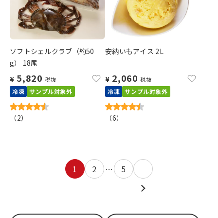
ソフトシェルクラブ（約50
安納いもアイス 2L
g） 18尾
5,820
2,060
¥
¥
税抜
税抜
冷凍
サンプル対象外
冷凍
サンプル対象外
（
2
）
（
6
）
1
2
…
5