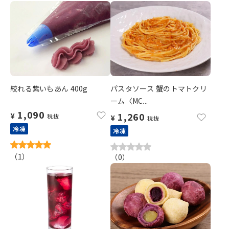
絞れる紫いもあん 400g
パスタソース 蟹のトマトクリ
ーム〈MC...
1,090
1,260
¥
税抜
¥
税抜
冷凍
冷凍
（
1
）
（
0
）