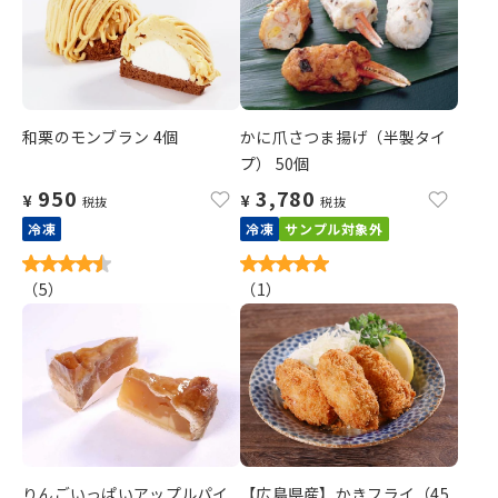
和栗のモンブラン 4個
かに爪さつま揚げ（半製タイ
プ） 50個
950
3,780
¥
¥
税抜
税抜
冷凍
冷凍
サンプル対象外
（
5
）
（
1
）
りんごいっぱいアップルパイ
【広島県産】かきフライ（45