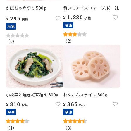
かぼちゃ角切り 500g
紫いもアイス（マーブル） 2L
1,880
295
¥
税抜
¥
税抜
冷凍
冷凍
（
2
）
（
0
）
小松菜と焼き椎茸和え 500g
れんこんスライス 500g
810
365
¥
¥
税抜
税抜
冷凍
冷凍
（
1
）
（
3
）