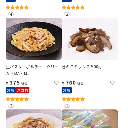
（
4
）
（
2
）
生パスタ・ポルチーニクリー
きのこミックス 500g
ム〈MA・M...
375
760
¥
¥
税抜
税抜
冷凍
ハコ割
冷凍
（
2
）
（
1
）