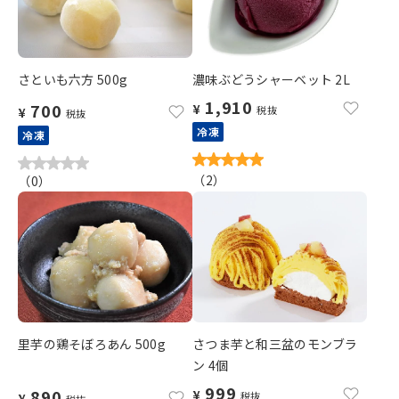
さといも六方 500g
濃味ぶどうシャーベット 2L
1,910
700
¥
税抜
¥
税抜
冷凍
冷凍
（
2
）
（
0
）
里芋の鶏そぼろあん 500g
さつま芋と和三盆のモンブラ
ン 4個
999
890
¥
税抜
¥
税抜