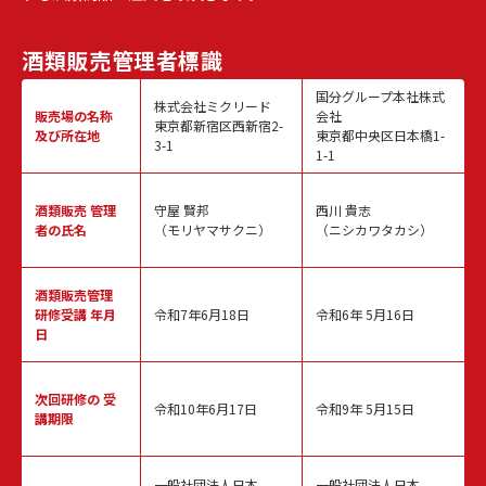
酒類販売
管理者標識
国分グループ本社株式
株式会社ミクリード
販売場の名称
会社
東京都新宿区西新宿2-
及び所在地
東京都中央区日本橋1-
3-1
1-1
酒類販売
管理
守屋 賢邦
西川 貴志
者の氏名
（モリヤマサクニ）
（ニシカワタカシ）
酒類販売管理
研修受講 年月
令和7年6月18日
令和6年 5月16日
日
次回研修の
受
令和10年6月17日
令和9年 5月15日
講期限
一般社団法人日本
一般社団法人日本