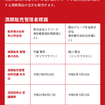
する酒類商品の注文を取次ぎます。
酒類販売
管理者標識
国分グループ本社株式
株式会社ミクリード
販売場の名称
会社
東京都新宿区西新宿2-
及び所在地
東京都中央区日本橋1-
3-1
1-1
酒類販売
管理
守屋 賢邦
西川 貴志
者の氏名
（モリヤマサクニ）
（ニシカワタカシ）
酒類販売管理
研修受講 年月
令和7年6月18日
令和6年 5月16日
日
次回研修の
受
令和10年6月17日
令和9年 5月15日
講期限