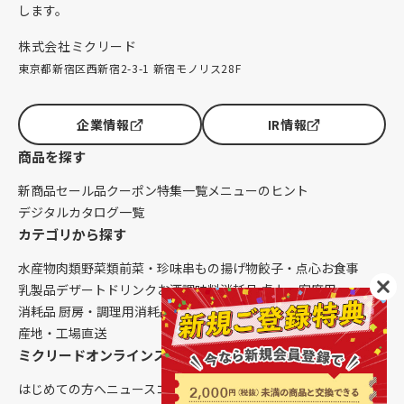
します。
株式会社ミクリード
東京都新宿区西新宿2-3-1 新宿モノリス28F
企業情報
IR情報
商品を探す
新商品
セール品
クーポン
特集一覧
メニューのヒント
デジタルカタログ一覧
カテゴリから探す
水産物
肉類
野菜類
前菜・珍味
串もの
揚げ物
餃子・点心
お食事
乳製品
デザート
ドリンク
お酒
調味料
消耗品 卓上・客席用
消耗品 厨房・調理用
消耗品 クレンリネス
生鮮品（配送便限定）
産地・工場直送
ミクリードオンラインストアについて
はじめての方へ
ニュース
コラム
ご利用ガイド
会社概要