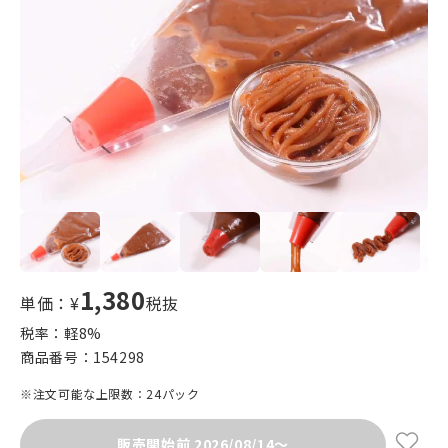
1,380
単価：¥
税抜
税率：軽
8
%
商品番号：
154298
※注文可能な上限数：24パック
販売開始前 2026/08/14～