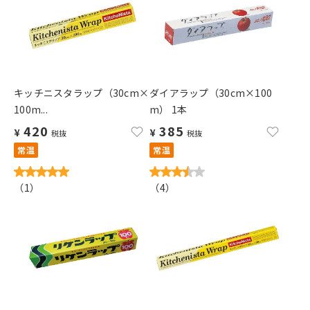
キッチニスタラップ（30cm×
ダイアラップ（30cm×100
100m...
m） 1本
420
385
¥
¥
税抜
税抜
常温
常温
（
1
）
（
4
）