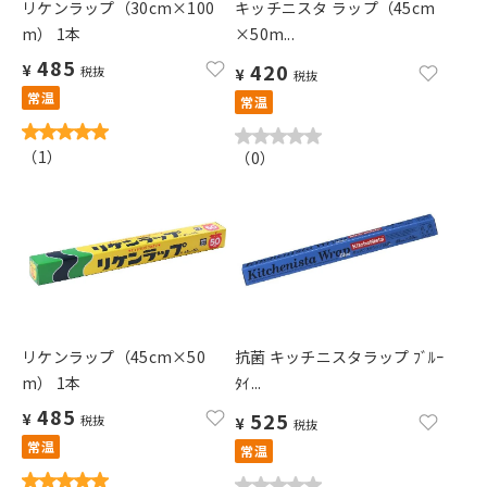
リケンラップ（30cm×100
キッチニスタ ラップ（45cm
m） 1本
×50m...
485
420
¥
税抜
¥
税抜
常温
常温
（
1
）
（
0
）
リケンラップ（45cm×50
抗菌 キッチニスタラップ ﾌﾞﾙｰ
m） 1本
ﾀｲ...
485
525
¥
税抜
¥
税抜
常温
常温