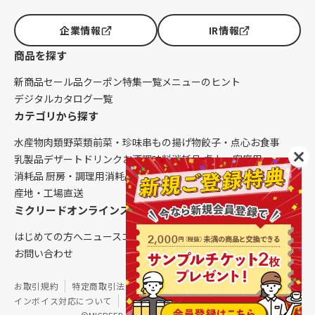
企業情報
IR情報
商品を探す
新商品
セール品
クーポン
特集一覧
メニューのヒント
デジタルカタログ一覧
カテゴリから探す
水産物
肉類
野菜類
前菜・珍味
串もの
揚げ物
餃子・点心
お食事
乳製品
デザート
ドリンク
お酒
調味料
消耗品 卓上・客席用
消耗品 厨房・調理用
消耗品 クレンリネス
生鮮品（配送便限定）
産地・工場直送
ミクリードオンラインストアについて
はじめての方へ
ニュース
コラム
ご利用ガイド
会社概要
お問い合わせ
お取引規約
特定商取引法に基づく表記
個人情報保護方針
インボイス対応について
サイトマップ