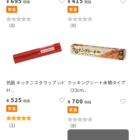
695
415
¥
¥
税抜
税抜
常温
常温
（
0
）
（
0
）
抗菌 キッチニスタラップ ﾚｯﾄﾞ
クッキングシート未晒タイプ
ﾀｲ...
（33cm...
525
700
¥
税抜
¥
税抜
常温
常温
（
1
）
（
0
）