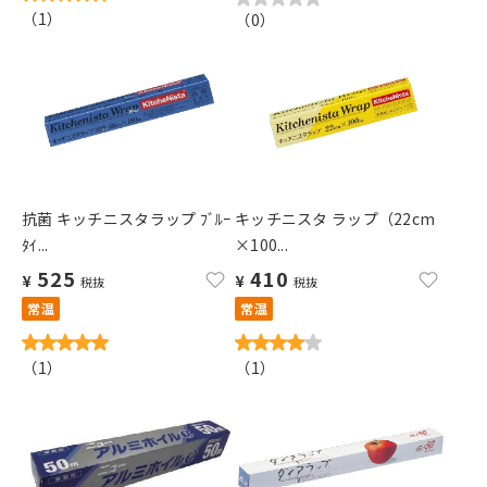
（
1
）
（
0
）
抗菌 キッチニスタラップ ﾌﾞﾙｰ
キッチニスタ ラップ（22cm
ﾀｲ...
×100...
525
410
¥
¥
税抜
税抜
常温
常温
（
1
）
（
1
）