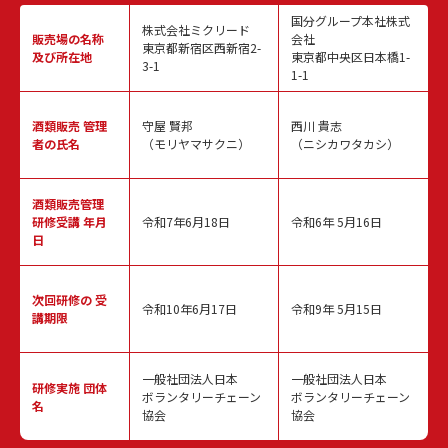
国分グループ本社株式
株式会社ミクリード
販売場の名称
会社
東京都新宿区西新宿2-
及び所在地
東京都中央区日本橋1-
3-1
1-1
酒類販売
管理
守屋 賢邦
西川 貴志
者の氏名
（モリヤマサクニ）
（ニシカワタカシ）
酒類販売管理
研修受講 年月
令和7年6月18日
令和6年 5月16日
日
次回研修の
受
令和10年6月17日
令和9年 5月15日
講期限
一般社団法人日本
一般社団法人日本
研修実施
団体
ボランタリーチェーン
ボランタリーチェーン
名
協会
協会