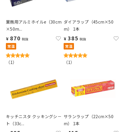
業務用アルミホイルe（30cm
ダイアラップ（45cm×50
×50m...
m） 1本
870
385
¥
¥
税抜
税抜
常温
常温
（
1
）
（
1
）
キッチニスタ クッキングシ－
サランラップ（22cm×50
ト（33c...
m） 1本