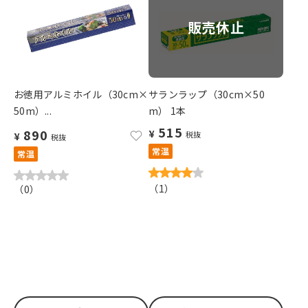
販売休止
お徳用アルミホイル（30cm×
サランラップ（30cm×50
50m）...
m） 1本
515
890
¥
税抜
¥
税抜
常温
常温
（
1
）
（
0
）