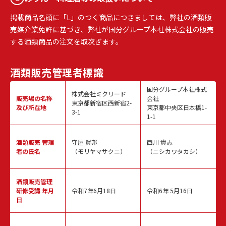
掲載商品名頭に「L」のつく商品につきましては、弊社の酒類販
売媒介業免許に基づき、弊社が国分グループ本社株式会社の販売
する酒類商品の注文を取次ぎます。
酒類販売
管理者標識
国分グループ本社株式
株式会社ミクリード
販売場の名称
会社
東京都新宿区西新宿2-
及び所在地
東京都中央区日本橋1-
3-1
1-1
酒類販売
管理
守屋 賢邦
西川 貴志
者の氏名
（モリヤマサクニ）
（ニシカワタカシ）
酒類販売管理
研修受講 年月
令和7年6月18日
令和6年 5月16日
日