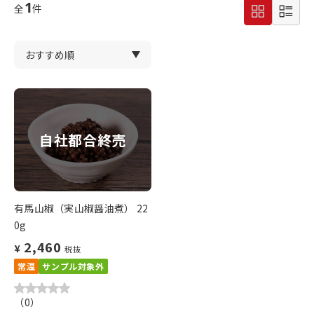
1
全
件
自社都合終売
有馬山椒（実山椒醤油煮） 22
0g
2,460
¥
税抜
常温
サンプル対象外
（
0
）