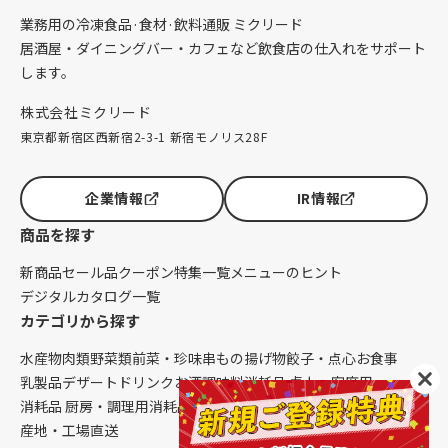
業務用の冷凍食品·食材·飲料通販 ミクリード
居酒屋・ダイニングバー・カフェなど飲食店の仕入れをサポート
します。
株式会社ミクリード
東京都新宿区西新宿2-3-1 新宿モノリス28F
企業情報
IR情報
商品を探す
新商品
セール品
クーポン
特集一覧
メニューのヒント
デジタルカタログ一覧
カテゴリから探す
水産物
肉類
野菜類
前菜・珍味
串もの
揚げ物
餃子・点心
お食事
乳製品
デザート
ドリンク
お酒
調味料
消耗品 卓上・客席用
消耗品 厨房・調理用
消耗品 クレンリネス
生鮮品（配送便限定）
産地・工場直送