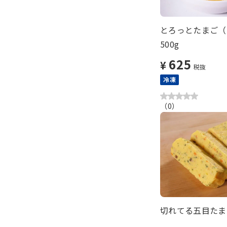
とろっとたまご（
500g
625
¥
税抜
冷凍
（
0
）
切れてる五目たまご