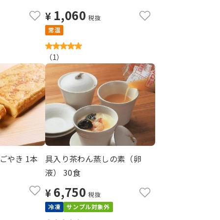
1,060
¥
税抜
常温
（
1
）
ごやき 1本
具入り茶わん蒸しの素（卵
液） 30食
6,750
¥
税抜
冷凍
サンプル対象外