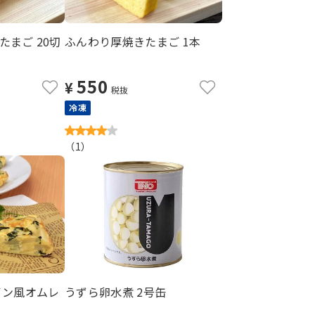
まご 20切
ふんわり厚焼きたまご 1本
550
¥
税抜
冷凍
（
1
）
イン風オムレ
うずら卵水煮 2号缶