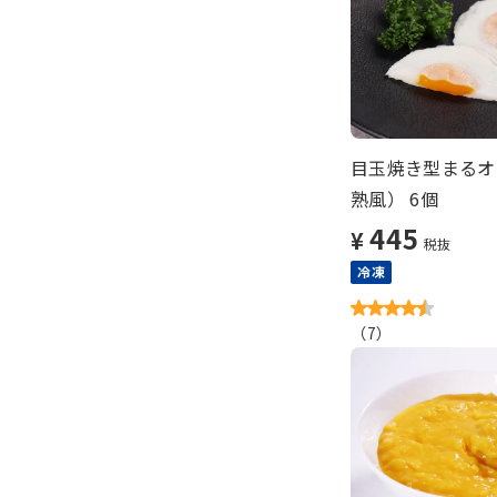
目玉焼き型まるオ
熟風） 6個
445
¥
税抜
冷凍
（
7
）