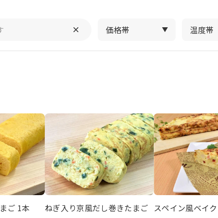
価格帯
温度帯
まご 1本
ねぎ入り京風だし巻きたまご
スペイン風ベイクド