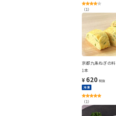
（
1
）
京都九条ねぎの料
1本
620
¥
税抜
冷凍
（
1
）