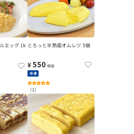
エッグ 1k
とろっと半熟風オムレツ 5個
550
¥
税抜
冷凍
（
1
）