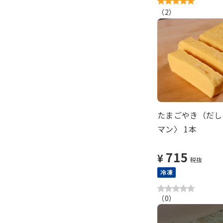
（
2
）
たまごやき（だし
マン〉 1本
715
¥
税抜
冷凍
（
0
）