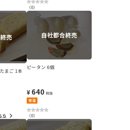
（
0
）
自社都合終売
ー終売
ピータン 6個
たまご 1本
640
¥
税抜
常温
ちら
（
0
）