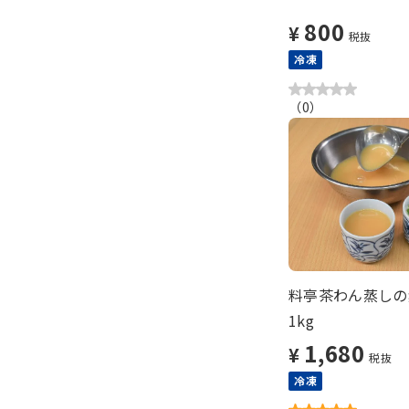
800
¥
税抜
冷凍
（
0
）
料亭茶わん蒸しの
1kg
1,680
¥
税抜
冷凍