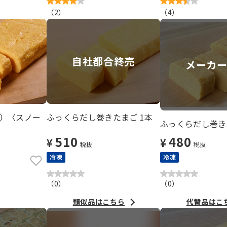
（
2
）
（
4
）
自社都合終売
メーカ
）〈スノー
ふっくらだし巻きたまご 1本
ふっくらだし巻き
510
480
¥
¥
税抜
税抜
冷凍
冷凍
（
0
）
（
0
）
類似品はこちら
代替品はこ