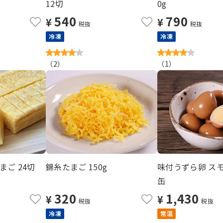
12切
0g
540
790
¥
¥
税抜
税抜
冷凍
冷凍
（
2
）
（
1
）
ご 24切
錦糸たまご 150g
味付うずら卵 スモ
缶
320
1,430
¥
¥
税抜
税抜
冷凍
常温