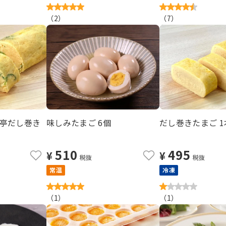
（
2
）
（
7
）
亭だし巻き
味しみたまご 6個
だし巻きたまご 1
510
495
¥
¥
税抜
税抜
常温
冷凍
（
1
）
（
1
）