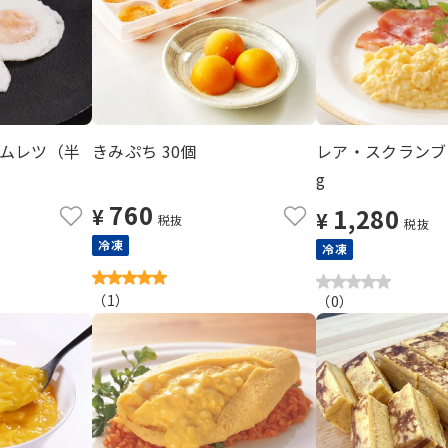
ムレツ（半
きみぷち 30個
レア・スクランブル
g
760
1,280
¥
¥
税抜
税抜
冷凍
冷凍
（
1
）
（
0
）