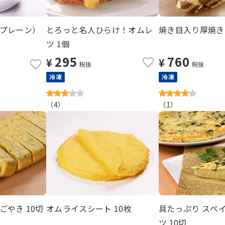
プレーン）
とろっと名人ひらけ！オムレ
焼き目入り厚焼きた
ツ 1個
295
760
¥
¥
税抜
税抜
冷凍
冷凍
（
4
）
（
1
）
やき 10切
オムライスシート 10枚
具たっぷり スペ
ツ 10切