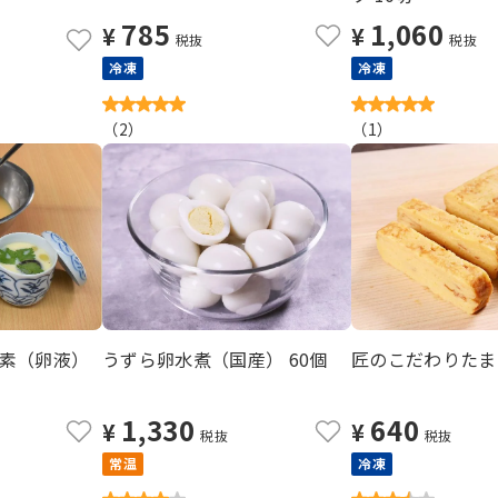
785
1,060
¥
¥
税抜
税抜
冷凍
冷凍
（
2
）
（
1
）
素（卵液）
うずら卵水煮（国産） 60個
匠のこだわりたま
1,330
640
¥
¥
税抜
税抜
常温
冷凍