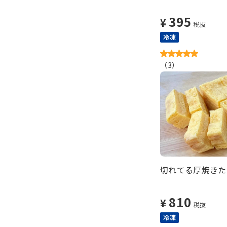
395
¥
税抜
冷凍
（
3
）
切れてる厚焼きたま
810
¥
税抜
冷凍