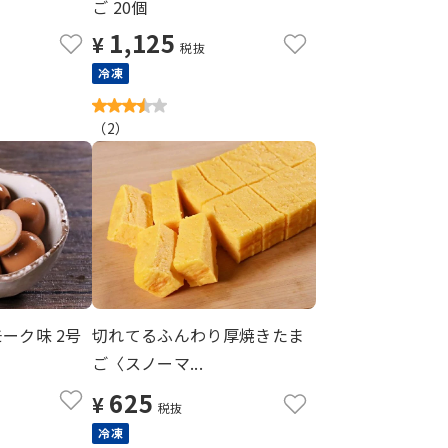
ご 20個
1,125
¥
税抜
冷凍
（
2
）
ーク味 2号
切れてるふんわり厚焼きたま
ご〈スノーマ...
625
¥
税抜
冷凍