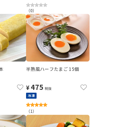
（
0
）
本
半熟風ハーフたまご 15個
475
¥
税抜
冷凍
（
1
）