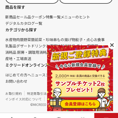
商品を探す
新商品
セール品
クーポン
特集一覧
メニューのヒント
デジタルカタログ一覧
カテゴリから探す
水産物
肉類
野菜類
前菜・珍味
串もの
揚げ物
餃子・点心
お食事
乳製品
デザート
ドリンク
お酒
調味料
消耗品 卓上・客席用
消耗品 厨房・調理用
消耗品 クレンリネス
生鮮品（配送便限定）
産地・工場直送
ミクリードオンラインストアについて
はじめての方へ
ニュース
コラム
ご利用ガイド
会社概要
お問い合わせ
お取引規約
特定商取引法に基づく表記
個人情報保護方針
インボイス対応について
サイトマップ
©MICREED CO.,LTD. All Rights Reserved.