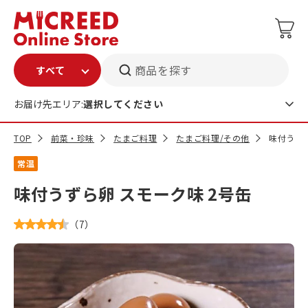
商品を探す
お届け先エリア:
選択してください
TOP
前菜・珍味
たまご料理
たまご料理/その他
味付うずら
常温
味付うずら卵 スモーク味 2号缶
（
7
）