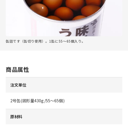
缶詰です（缶切り使用）。1缶に55～65個入り。
商品属性
注文単位
2号缶(固形量430g/55～65個)
原材料