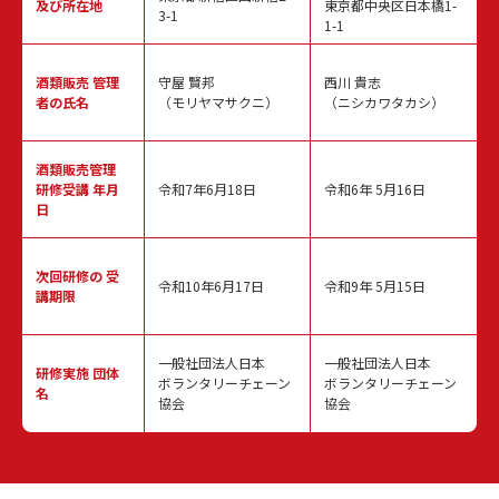
及び所在地
東京都中央区日本橋1-
3-1
1-1
酒類販売
管理
守屋 賢邦
西川 貴志
者の氏名
（モリヤマサクニ）
（ニシカワタカシ）
酒類販売管理
研修受講 年月
令和7年6月18日
令和6年 5月16日
日
次回研修の
受
令和10年6月17日
令和9年 5月15日
講期限
一般社団法人日本
一般社団法人日本
研修実施
団体
ボランタリーチェーン
ボランタリーチェーン
名
協会
協会