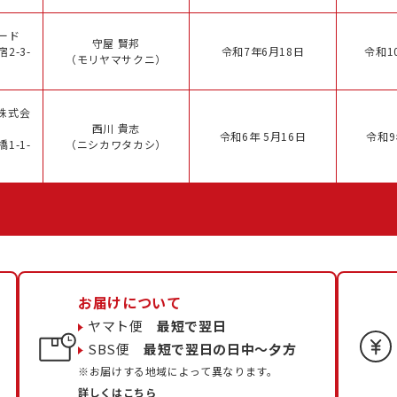
ード
守屋 賢邦
2-3-
令和7年6月18日
令和1
（モリヤマサクニ）
株式会
西川 貴志
令和6年 5月16日
令和9
1-1-
（ニシカワタカシ）
お届けについて
ヤマト便
最短で翌日
SBS便
最短で翌日の日中〜夕方
※お届けする地域によって異なります。
詳しくはこちら