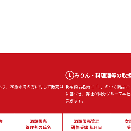
みりん・料理酒等の取
おり、20歳未満の方に対して販売は
掲載商品名頭に「L」のつく商品に
に基づき、弊社が国分グループ本社
次ぎます。
称
酒類販売
酒類販売管理
次
地
管理者の氏名
研修受講 年月日
受