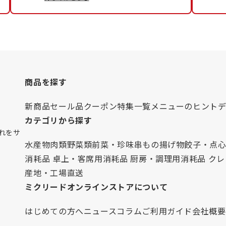
商品を探す
新商品
セール品
クーポン
特集一覧
メニューのヒント
カテゴリから探す
れをサ
水産物
肉類
野菜類
前菜・珍味
串もの
揚げ物
餃子・点
消耗品 卓上・客席用
消耗品 厨房・調理用
消耗品 ク
産地・工場直送
ミクリードオンラインストアについて
はじめての方へ
ニュース
コラム
ご利用ガイド
会社概要