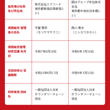
国分グループ本社株式
株式会社ミクリード
販売場の名称
会社
東京都新宿区西新宿2-
及び所在地
東京都中央区日本橋1-
3-1
1-1
酒類販売
管理
守屋 賢邦
西川 貴志
者の氏名
（モリヤマサクニ）
（ニシカワタカシ）
酒類販売管理
研修受講 年月
令和7年6月18日
令和6年 5月16日
日
次回研修の
受
令和10年6月17日
令和9年 5月15日
講期限
一般社団法人日本
一般社団法人日本
研修実施
団体
ボランタリーチェーン
ボランタリーチェーン
名
協会
協会