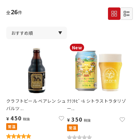
26
全
件
クラフトビール ベアレン シュ
ｸﾗﾌﾄﾋﾞｰﾙ シトラストラタリゾ
バルツ ...
ー...
450
350
¥
税抜
¥
税抜
常温
常温