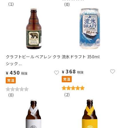
（
1
）
（
0
）
クラフトビール ベアレン クラ
流氷ドラフト 350ml
シック ...
368
450
¥
税抜
¥
税抜
常温
常温
（
2
）
（
0
）