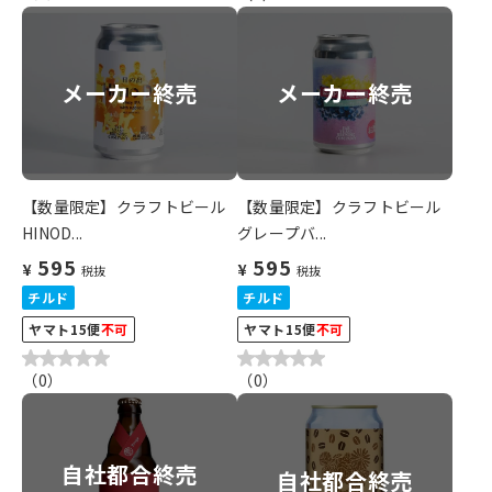
メーカー終売
メーカー終売
【数量限定】クラフトビール
【数量限定】クラフトビール
HINOD...
グレープバ...
595
595
¥
¥
税抜
税抜
チルド
チルド
ヤマト15便
不可
ヤマト15便
不可
（
0
）
（
0
）
自社都合終売
自社都合終売