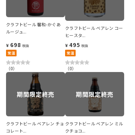
クラフトビール 馨和-かぐあ
クラフトビール ベアレン コー
ルージュ...
ヒースタ...
698
495
¥
¥
税抜
税抜
常温
常温
（
0
）
（
0
）
期間限定終売
期間限定終売
クラフトビール ベアレン チョ
クラフトビール ベアレン ミル
コレート...
クチョコ...