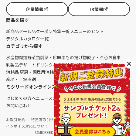
企業情報
IR情報
商品を探す
新商品
セール品
クーポン
特集一覧
メニューのヒント
デジタルカタログ一覧
カテゴリから探す
水産物
肉類
野菜類
前菜・珍味
串もの
揚げ物
餃子・点心
お食事
乳製品
デザート
ドリンク
お酒
調味料
消耗品 卓上・客席用
消耗品 厨房・調理用
消耗品 クレンリネス
生鮮品（配送便限定）
産地・工場直送
ミクリードオンラインストアについて
はじめての方へ
ニュース
コラム
ご利用ガイド
会社概要
お問い合わせ
お取引規約
特定商取引法に基づく表記
個人情報保護方針
インボイス対応について
サイトマップ
©MICREED CO.,LTD. All Rights Reserved.