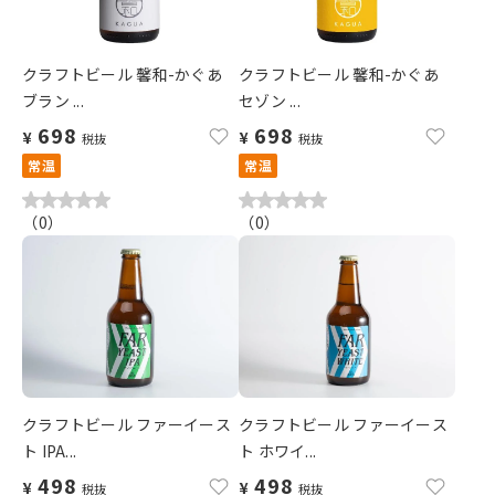
クラフトビール 馨和-かぐあ
クラフトビール 馨和-かぐあ
ブラン ...
セゾン ...
698
698
¥
¥
税抜
税抜
常温
常温
（
0
）
（
0
）
クラフトビール ファーイース
クラフトビール ファーイース
ト IPA...
ト ホワイ...
498
498
¥
¥
税抜
税抜