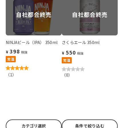
自社都合終売
自社都合終売
NINJAビール（IPA） 350ml
さくらエール 350ml
398
550
¥
税抜
¥
税抜
常温
常温
（
1
）
（
0
）
カテゴリ選択
条件で絞り込む