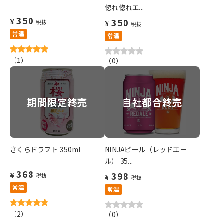
惚れ惚れエ...
350
350
¥
税抜
¥
税抜
常温
常温
（
1
）
（
0
）
期間限定終売
自社都合終売
さくらドラフト 350ml
NINJAビール（レッドエー
ル） 35...
368
398
¥
税抜
¥
税抜
常温
常温
（
2
）
（
0
）