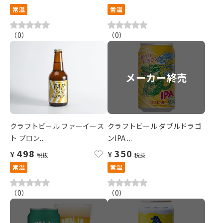
常温
常温
（
0
）
（
0
）
メーカー終売
クラフトビール ファーイース
クラフトビール ダブルドラゴ
ト ブロン...
ンIPA ...
498
350
¥
¥
税抜
税抜
常温
常温
（
0
）
（
0
）