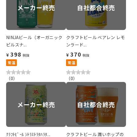
メーカー終売
自社都合終売
NINJAビール（オーガニック
クラフトビール ベアレン レモ
ピルスナ...
ンラード...
398
370
¥
¥
税抜
税抜
常温
常温
（
0
）
（
0
）
メーカー終売
自社都合終売
ｸﾗﾌﾄﾋﾞｰﾙ ｼﾄﾗｽﾄﾗﾀﾊﾗﾀ...
クラフトビール 潤いホップの