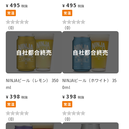
495
495
¥
¥
税抜
税抜
常温
常温
（
0
）
（
0
）
自社都合終売
自社都合終売
NINJAビール（レモン） 350
NINJAビール（ホワイト） 35
ml
0ml
398
398
¥
¥
税抜
税抜
常温
常温
（
0
）
（
0
）