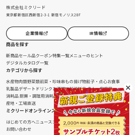
株式会社ミクリード
東京都新宿区西新宿2-3-1 新宿モノリス28F
企業情報
IR情報
商品を探す
新商品
セール品
クーポン
特集一覧
メニューのヒント
デジタルカタログ一覧
カテゴリから探す
水産物
肉類
野菜類
前菜・珍味
串もの
揚げ物
餃子・点心
お食事
乳製品
デザート
ドリンク
お酒
調味料
消耗品 卓上・客席用
消耗品 厨房・調理用
消耗品 クレンリネス
生鮮品（配送便限定）
産地・工場直送
ミクリードオンラインストアについて
はじめての方へ
ニュース
コラム
ご利用ガイド
会社概要
お問い合わせ