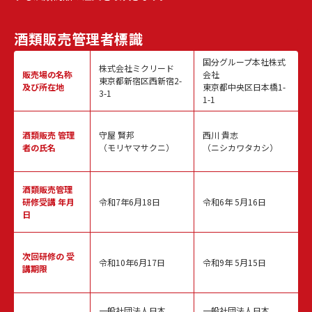
酒類販売
管理者標識
国分グループ本社株式
株式会社ミクリード
販売場の名称
会社
東京都新宿区西新宿2-
及び所在地
東京都中央区日本橋1-
3-1
1-1
酒類販売
管理
守屋 賢邦
西川 貴志
者の氏名
（モリヤマサクニ）
（ニシカワタカシ）
酒類販売管理
研修受講 年月
令和7年6月18日
令和6年 5月16日
日
次回研修の
受
令和10年6月17日
令和9年 5月15日
講期限
一般社団法人日本
一般社団法人日本