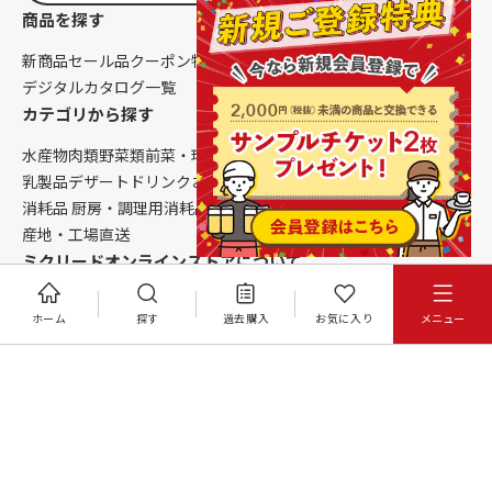
商品を探す
新商品
セール品
クーポン
特集一覧
メニューのヒント
デジタルカタログ一覧
カテゴリから探す
水産物
肉類
野菜類
前菜・珍味
串もの
揚げ物
餃子・点心
お食事
乳製品
デザート
ドリンク
お酒
調味料
消耗品 卓上・客席用
消耗品 厨房・調理用
消耗品 クレンリネス
生鮮品（配送便限定）
産地・工場直送
ミクリードオンラインストアについて
はじめての方へ
ニュース
コラム
ご利用ガイド
会社概要
ホーム
探す
過去購入
お気に入り
メニュー
お問い合わせ
お取引規約
特定商取引法に基づく表記
個人情報保護方針
インボイス対応について
サイトマップ
©MICREED CO.,LTD. All Rights Reserved.