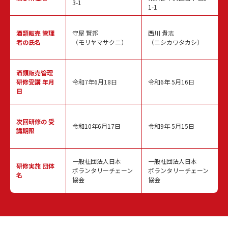
3-1
1-1
酒類販売
管理
守屋 賢邦
西川 貴志
者の氏名
（モリヤマサクニ）
（ニシカワタカシ）
酒類販売管理
研修受講 年月
令和7年6月18日
令和6年 5月16日
日
次回研修の
受
令和10年6月17日
令和9年 5月15日
講期限
一般社団法人日本
一般社団法人日本
研修実施
団体
ボランタリーチェーン
ボランタリーチェーン
名
協会
協会