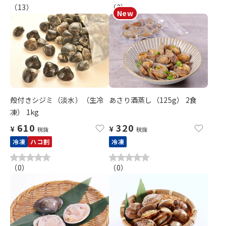
（
13
）
（
3
）
殻付きシジミ（淡水）（生冷
あさり酒蒸し（125g） 2食
凍） 1kg
610
320
¥
¥
税抜
税抜
冷凍
ハコ割
冷凍
（
0
）
（
0
）