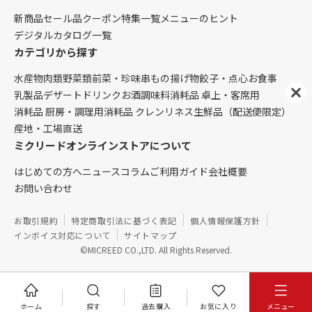
新商品
セール品
クーポン
特集一覧
メニューのヒント
デジタルカタログ一覧
カテゴリから探す
水産物
肉類
野菜類
前菜・珍味
串もの
揚げ物
餃子・点心
お食事
乳製品
デザート
ドリンク
お酒
調味料
消耗品 卓上・客席用
消耗品 厨房・調理用
消耗品 クレンリネス
生鮮品（配送便限定）
産地・工場直送
ミクリードオンラインストアについて
はじめての方へ
ニュース
コラム
ご利用ガイド
会社概要
お問い合わせ
お取引規約
特定商取引法に基づく表記
個人情報保護方針
インボイス対応について
サイトマップ
©MICREED CO.,LTD. All Rights Reserved.
ホーム
探す
過去購入
お気に入り
メニュー