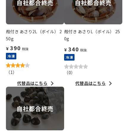
自社都合終売
自社都合終売
殻付き あさり2L（ボイル） 2
殻付き あさりL（ボイル） 25
50g
0g
390
340
¥
税抜
¥
税抜
冷凍
冷凍
（
1
）
（
0
）
代替品はこちら
代替品はこちら
自社都合終売