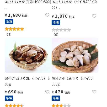
あさりむき身(生冷凍300/500)
あさりむき身（ボイル700/10
...
00）...
1,680
1,870
¥
税抜
¥
税抜
冷凍
冷凍
（
1
）
（
0
）
殻付き あさり2L（ボイル） 5
殻付き小はまぐり（ボイル）
00g
500g
690
470
¥
¥
税抜
税抜
冷凍
冷凍