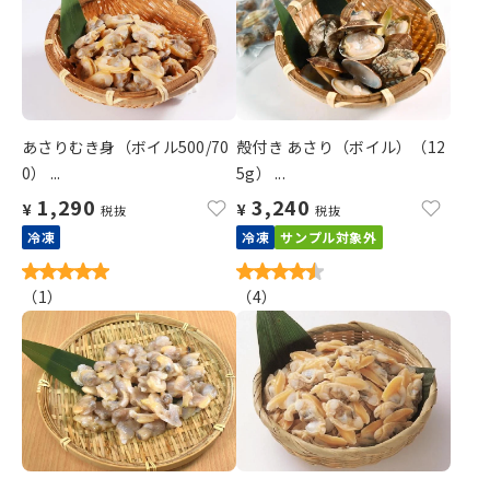
あさりむき身（ボイル500/70
殻付き あさり（ボイル）（12
0） ...
5g） ...
1,290
3,240
¥
¥
税抜
税抜
冷凍
冷凍
サンプル対象外
（
1
）
（
4
）