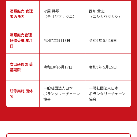
酒類販売
管理
守屋 賢邦
西川 貴志
者の氏名
（モリヤマサクニ）
（ニシカワタカシ）
酒類販売管理
研修受講 年月
令和7年6月18日
令和6年 5月16日
日
次回研修の
受
令和10年6月17日
令和9年 5月15日
講期限
一般社団法人日本
一般社団法人日本
研修実施
団体
ボランタリーチェーン
ボランタリーチェーン
名
協会
協会