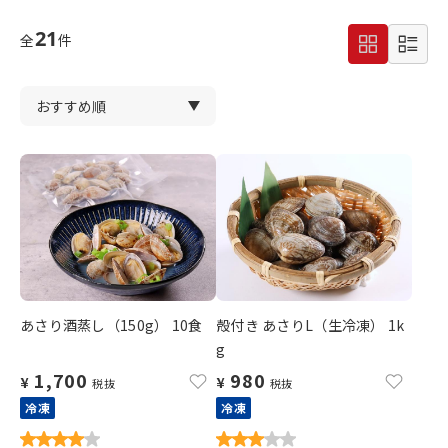
21
全
件
あさり酒蒸し（150g） 10食
殻付き あさりL（生冷凍） 1k
g
1,700
980
¥
¥
税抜
税抜
冷凍
冷凍