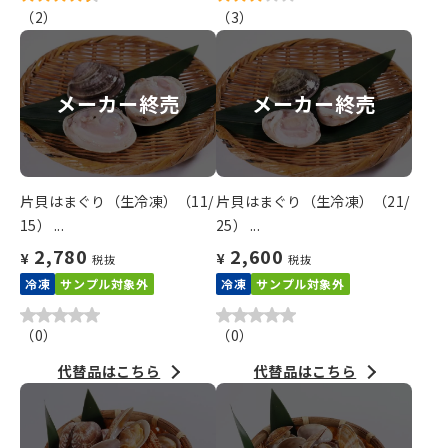
（
2
）
（
3
）
メーカー終売
メーカー終売
片貝はまぐり（生冷凍）（11/
片貝はまぐり（生冷凍）（21/
15） ...
25） ...
2,780
2,600
¥
¥
税抜
税抜
冷凍
サンプル対象外
冷凍
サンプル対象外
（
0
）
（
0
）
代替品はこちら
代替品はこちら