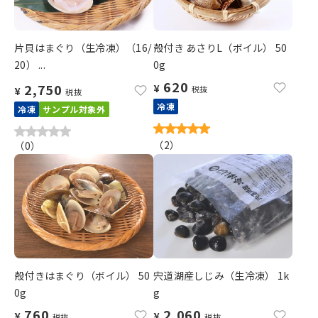
片貝はまぐり（生冷凍）（16/
殻付き あさりL（ボイル） 50
20） ...
0g
620
2,750
¥
税抜
¥
税抜
冷凍
冷凍
サンプル対象外
（
2
）
（
0
）
殻付きはまぐり（ボイル） 50
宍道湖産しじみ（生冷凍） 1k
0g
g
760
2,060
¥
¥
税抜
税抜