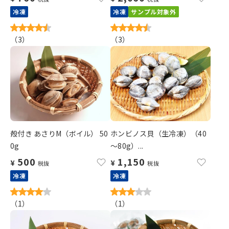
冷凍
冷凍
サンプル対象外
（
3
）
（
3
）
殻付き あさりM（ボイル） 50
ホンビノス貝（生冷凍）（40
0g
～80g）...
500
1,150
¥
¥
税抜
税抜
冷凍
冷凍
（
1
）
（
1
）