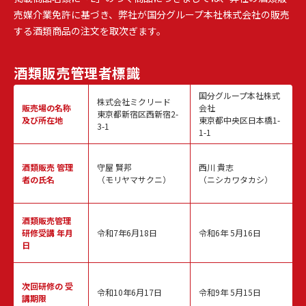
売媒介業免許に基づき、弊社が国分グループ本社株式会社の販売
する酒類商品の注文を取次ぎます。
酒類販売
管理者標識
国分グループ本社株式
株式会社ミクリード
販売場の名称
会社
東京都新宿区西新宿2-
及び所在地
東京都中央区日本橋1-
3-1
1-1
酒類販売
管理
守屋 賢邦
西川 貴志
者の氏名
（モリヤマサクニ）
（ニシカワタカシ）
酒類販売管理
研修受講 年月
令和7年6月18日
令和6年 5月16日
日
次回研修の
受
令和10年6月17日
令和9年 5月15日
講期限