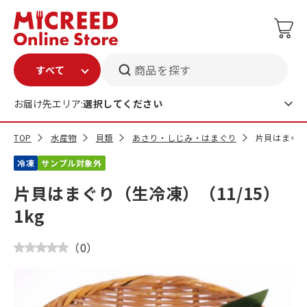
商品を探す
お届け先エリア:
選択してください
TOP
水産物
貝類
あさり・しじみ・はまぐり
片貝はまぐり（
冷凍
サンプル対象外
片貝はまぐり（生冷凍）（11/15）
1kg
（
0
）