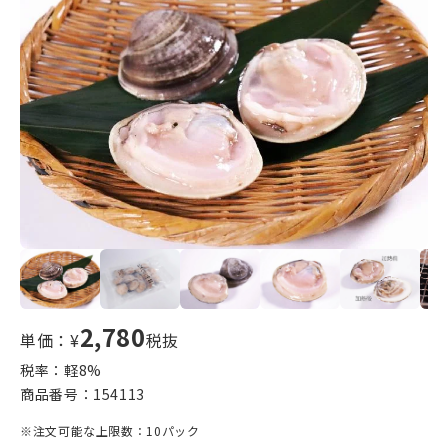
2,780
単価：¥
税抜
税率：軽
8
%
商品番号：
154113
※注文可能な上限数：10パック