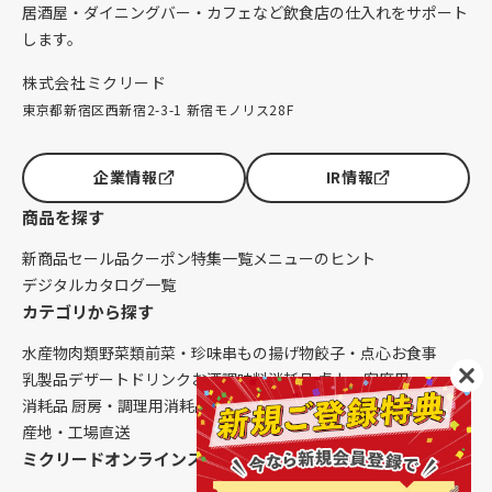
居酒屋・ダイニングバー・カフェなど飲食店の仕入れをサポート
します。
株式会社ミクリード
東京都新宿区西新宿2-3-1 新宿モノリス28F
企業情報
IR情報
商品を探す
新商品
セール品
クーポン
特集一覧
メニューのヒント
デジタルカタログ一覧
カテゴリから探す
水産物
肉類
野菜類
前菜・珍味
串もの
揚げ物
餃子・点心
お食事
乳製品
デザート
ドリンク
お酒
調味料
消耗品 卓上・客席用
消耗品 厨房・調理用
消耗品 クレンリネス
生鮮品（配送便限定）
産地・工場直送
ミクリードオンラインストアについて