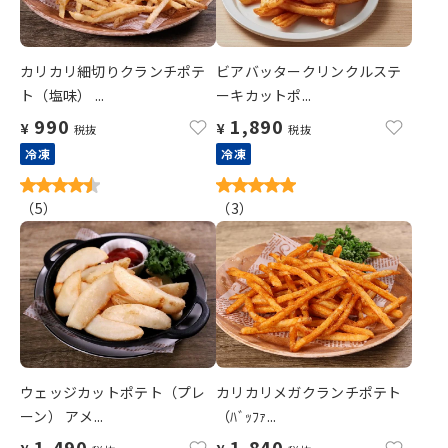
カリカリ細切りクランチポテ
ビアバッタークリンクルステ
ト（塩味） ...
ーキカットポ...
990
1,890
¥
¥
税抜
税抜
冷凍
冷凍
（
5
）
（
3
）
ウェッジカットポテト（プレ
カリカリメガクランチポテト
ーン） アメ...
（ﾊﾞｯﾌｧ...
1,490
1,840