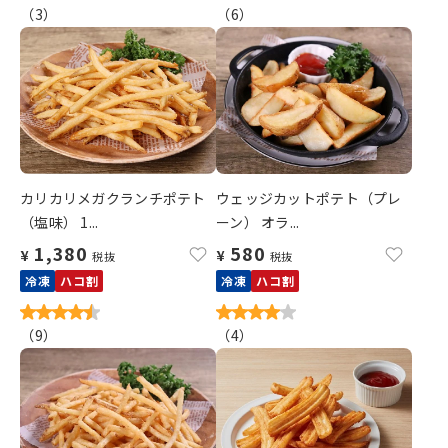
（
3
）
（
6
）
カリカリメガクランチポテト
ウェッジカットポテト（プレ
（塩味） 1...
ーン） オラ...
1,380
580
¥
¥
税抜
税抜
冷凍
ハコ割
冷凍
ハコ割
（
9
）
（
4
）