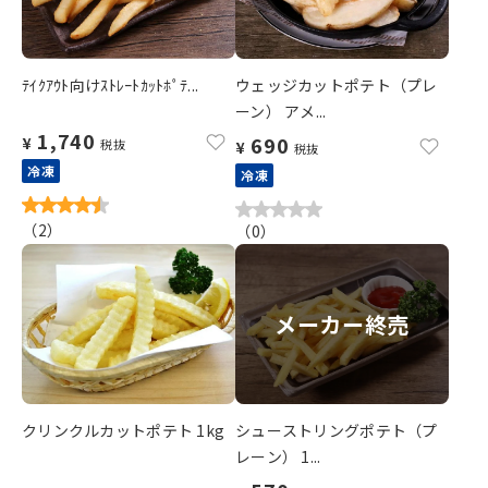
ﾃｲｸｱｳﾄ向けｽﾄﾚｰﾄｶｯﾄﾎﾟﾃ...
ウェッジカットポテト（プレ
ーン） アメ...
1,740
690
¥
税抜
¥
税抜
冷凍
冷凍
（
2
）
（
0
）
メーカー終売
クリンクルカットポテト 1kg
シューストリングポテト（プ
レーン） 1...