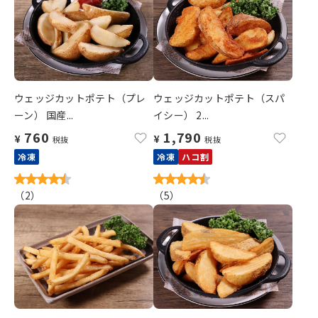
ウェッジカットポテト（プレ
ウェッジカットポテト（スパ
ーン） 国産...
イシー） 2...
760
1,790
¥
¥
税抜
税抜
冷凍
冷凍
ハコ割
（
2
）
（
5
）