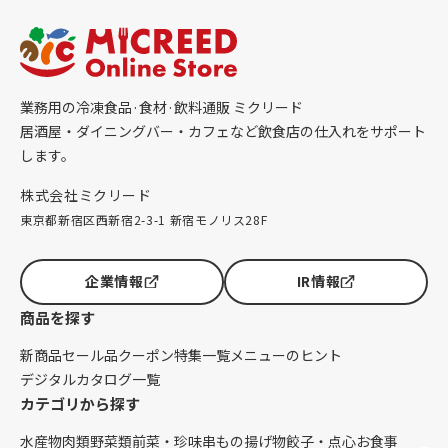
業務用の冷凍食品·食材·飲料通販 ミクリード
居酒屋・ダイニングバー・カフェなど飲食店の仕入れをサポート
します。
株式会社ミクリード
東京都新宿区西新宿2-3-1 新宿モノリス28F
企業情報
IR情報
商品を探す
新商品
セール品
クーポン
特集一覧
メニューのヒント
デジタルカタログ一覧
カテゴリから探す
水産物
肉類
野菜類
前菜・珍味
串もの
揚げ物
餃子・点心
お食事