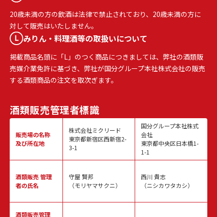
20歳未満の方の飲酒は法律で禁止されており、20歳未満の方に
対して販売はいたしません。
みりん・料理酒等の取扱いについて
掲載商品名頭に「L」のつく商品につきましては、弊社の酒類販
売媒介業免許に基づき、弊社が国分グループ本社株式会社の販売
する酒類商品の注文を取次ぎます。
酒類販売
管理者標識
国分グループ本社株式
株式会社ミクリード
販売場の名称
会社
東京都新宿区西新宿2-
及び所在地
東京都中央区日本橋1-
3-1
1-1
酒類販売
管理
守屋 賢邦
西川 貴志
者の氏名
（モリヤマサクニ）
（ニシカワタカシ）
酒類販売管理