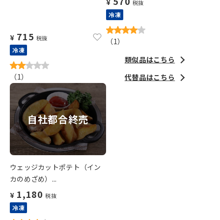
570
¥
税抜
冷凍
715
¥
税抜
（
1
）
冷凍
類似品はこちら
（
1
）
代替品はこちら
自社都合終売
ウェッジカットポテト（イン
カのめざめ）...
1,180
¥
税抜
冷凍