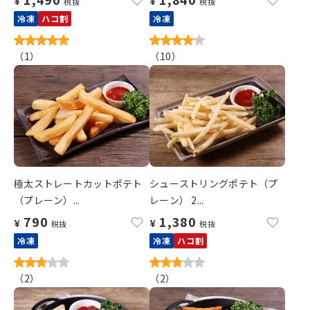
¥
¥
税抜
税抜
冷凍
ハコ割
冷凍
（
1
）
（
10
）
極太ストレートカットポテト
シューストリングポテト（プ
（プレーン）...
レーン） 2...
790
1,380
¥
¥
税抜
税抜
冷凍
冷凍
ハコ割
（
2
）
（
2
）