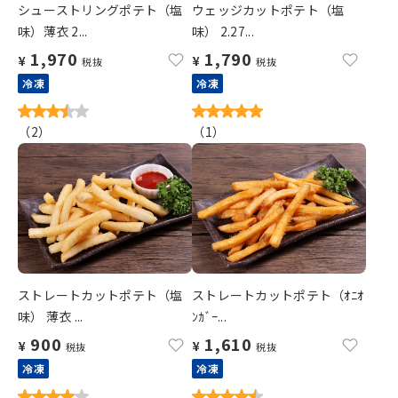
シューストリングポテト（塩
ウェッジカットポテト（塩
味）薄衣 2...
味） 2.27...
1,970
1,790
¥
¥
税抜
税抜
冷凍
冷凍
（
2
）
（
1
）
ストレートカットポテト（塩
ストレートカットポテト（ｵﾆｵ
味） 薄衣 ...
ﾝｶﾞｰ...
900
1,610
¥
¥
税抜
税抜
冷凍
冷凍