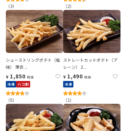
（
3
）
（
2
）
シューストリングポテト（塩
ストレートカットポテト（プ
味） 薄衣 ...
レーン） 2...
1,850
1,490
¥
¥
税抜
税抜
冷凍
ハコ割
冷凍
（
5
）
（
1
）