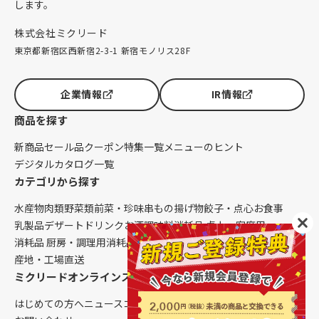
します。
株式会社ミクリード
東京都新宿区西新宿2-3-1 新宿モノリス28F
企業情報
IR情報
商品を探す
新商品
セール品
クーポン
特集一覧
メニューのヒント
デジタルカタログ一覧
カテゴリから探す
水産物
肉類
野菜類
前菜・珍味
串もの
揚げ物
餃子・点心
お食事
乳製品
デザート
ドリンク
お酒
調味料
消耗品 卓上・客席用
消耗品 厨房・調理用
消耗品 クレンリネス
生鮮品（配送便限定）
産地・工場直送
ミクリードオンラインストアについて
はじめての方へ
ニュース
コラム
ご利用ガイド
会社概要