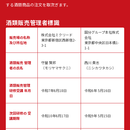
する酒類商品の注文を取次ぎます。
酒類販売
管理者標識
国分グループ本社株式
株式会社ミクリード
販売場の名称
会社
東京都新宿区西新宿2-
及び所在地
東京都中央区日本橋1-
3-1
1-1
酒類販売
管理
守屋 賢邦
西川 貴志
者の氏名
（モリヤマサクニ）
（ニシカワタカシ）
酒類販売管理
研修受講 年月
令和7年6月18日
令和6年 5月16日
日
次回研修の
受
令和10年6月17日
令和9年 5月15日
講期限