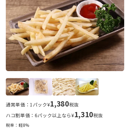
1,380
通常単価：1パック¥
税抜
1,310
ハコ割単価：6パック以上なら¥
税抜
税率：軽
8
%