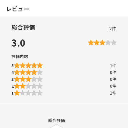
レビュー
総合評価
2
件
3.0
評価内訳
5
1
件
4
0
件
3
0
件
2
0
件
1
1
件