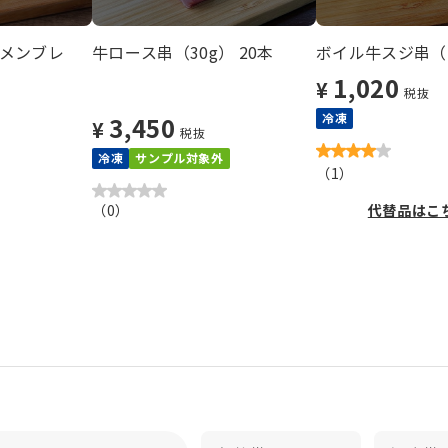
メンブレ
牛ロース串（30g） 20本
ボイル牛スジ串（2
1,020
¥
税抜
冷凍
3,450
¥
税抜
冷凍
サンプル対象外
（
1
）
（
0
）
代替品はこ