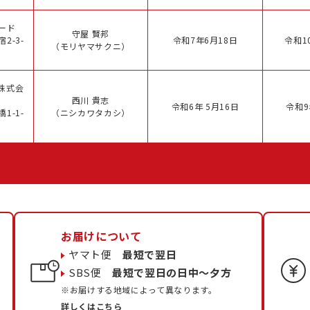
ード
守屋 賢邦
2-3-
令和7年6月18日
令和1
（モリヤマサクニ）
株式会
西川 貴志
令和6年 5月16日
令和9
1-1-
（ニシカワタカシ）
お届けについて
ヤマト便
最短で翌日
SBS便
最短で翌日の日中〜夕方
※お届けする地域によって異なります。
詳しくはこちら