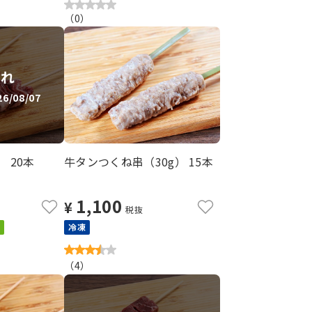
（
0
）
切れ
/08/07
 20本
牛タンつくね串（30g） 15本
1,100
¥
税抜
冷凍
（
4
）