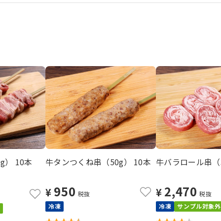
） 10本
牛タンつくね串（50g） 10本
牛バラロール串（3
950
2,470
¥
¥
税抜
税抜
冷凍
冷凍
サンプル対象外