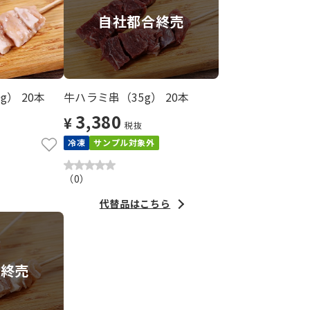
自社都合終売
） 20本
牛ハラミ串（35g） 20本
3,380
¥
税抜
冷凍
サンプル対象外
（
0
）
代替品はこちら
ー終売