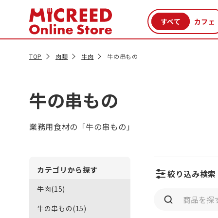
カテゴリから探す
新商品
セール品
クーポン
特集一覧
TOP
肉類
牛肉
牛の串もの
牛の串もの
業務用食材の「牛の串もの」
カテゴリから探す
絞り込み検索
牛肉(15)
牛の串もの(15)