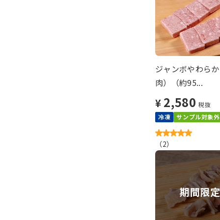
ジャンボやわらか
肉）（約95...
2,580
¥
税抜
冷凍
サンプル対象外
（
2
）
期間限