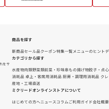
商品を探す
新商品
セール品
クーポン
特集一覧
メニューのヒント
カテゴリから探す
れをサ
水産物
肉類
野菜類
前菜・珍味
串もの
揚げ物
餃子・点
消耗品 卓上・客席用
消耗品 厨房・調理用
消耗品 ク
産地・工場直送
ミクリードオンラインストアについて
はじめての方へ
ニュース
コラム
ご利用ガイド
会社概要