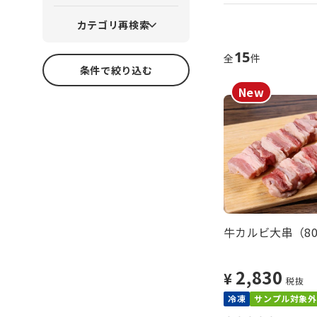
カテゴリ再検索
15
全
件
条件で絞り込む
牛カルビ大串（80g
2,830
¥
税抜
冷凍
サンプル対象外