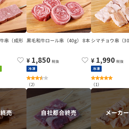
牛串（成形
黒毛和牛ロール串（40g） 8本
シマチョウ串（30g
1,850
1,990
¥
¥
税抜
税抜
冷凍
冷凍
（
2
）
（
1
）
定終売
自社都合終売
メーカ