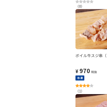
（
0
）
ボイル牛スジ串（2
970
¥
税抜
冷凍
（
1
）