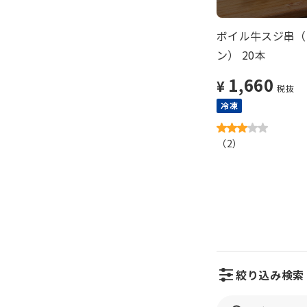
ボイル牛スジ串（
ン） 20本
1,660
¥
税抜
冷凍
（
2
）
絞り込み検索