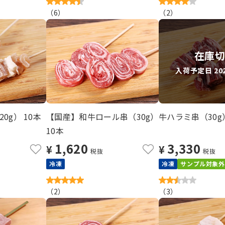
（
6
）
（
2
）
在庫
入荷予定日 2026
0g） 10本
【国産】和牛ロール串（30g）
牛ハラミ串（30g）
10本
1,620
3,330
¥
¥
税抜
税抜
冷凍
冷凍
サンプル対象外
（
2
）
（
3
）