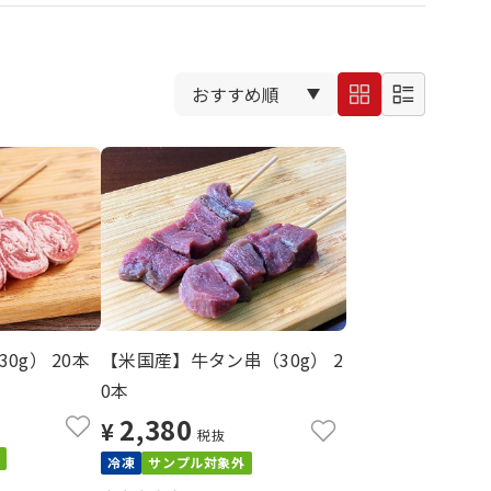
0g） 20本
【米国産】牛タン串（30g） 2
0本
2,380
¥
税抜
冷凍
サンプル対象外