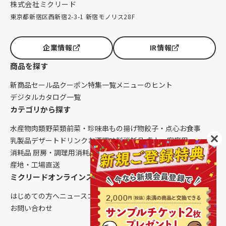
株式会社ミクリード
東京都新宿区西新宿2-3-1 新宿モノリス28F
企業情報
IR情報
商品を探す
新商品
セール品
クーポン
特集一覧
メニューのヒント
デジタルカタログ一覧
カテゴリから探す
水産物
肉類
野菜類
前菜・珍味
串もの
揚げ物
餃子・点心
お食事
乳製品
デザート
ドリンク
お酒
調味料
消耗品 卓上・客席用
消耗品 厨房・調理用
消耗品 クレンリネス
生鮮品（配送便限定）
産地・工場直送
ミクリードオンラインストアについて
はじめての方へ
ニュース
コラム
ご利用ガイド
会社概要
お問い合わせ