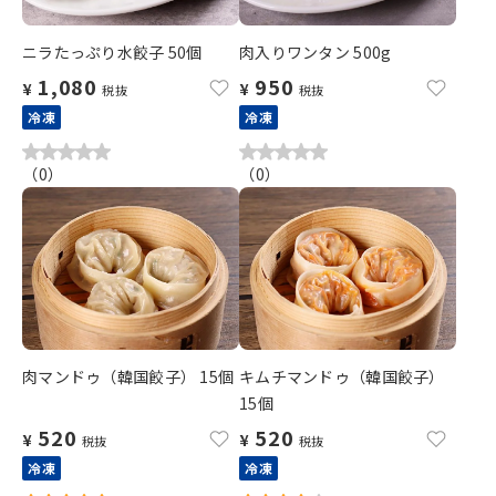
ニラたっぷり水餃子 50個
肉入りワンタン 500g
1,080
950
¥
¥
税抜
税抜
冷凍
冷凍
（
0
）
（
0
）
肉マンドゥ（韓国餃子） 15個
キムチマンドゥ（韓国餃子）
15個
520
520
¥
¥
税抜
税抜
冷凍
冷凍