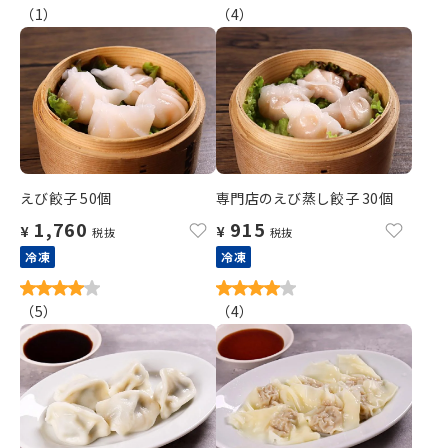
（
1
）
（
4
）
えび餃子 50個
専門店のえび蒸し餃子 30個
1,760
915
¥
¥
税抜
税抜
冷凍
冷凍
（
5
）
（
4
）