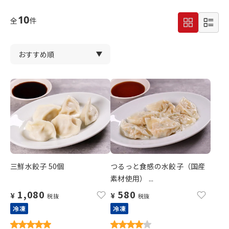
10
全
件
三鮮水餃子 50個
つるっと食感の水餃子（国産
素材使用） ...
1,080
580
¥
¥
税抜
税抜
冷凍
冷凍