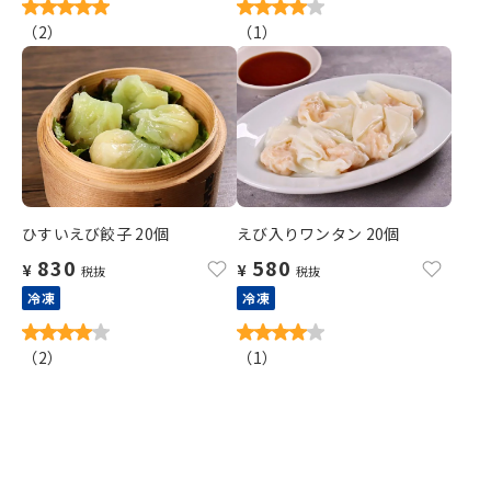
（
2
）
（
1
）
ひすいえび餃子 20個
えび入りワンタン 20個
830
580
¥
¥
税抜
税抜
冷凍
冷凍
（
2
）
（
1
）