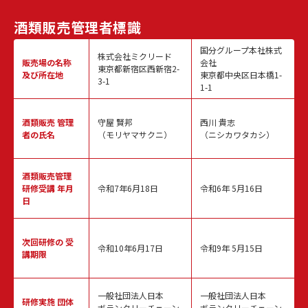
酒類販売
管理者標識
国分グループ本社株式
株式会社ミクリード
販売場の名称
会社
東京都新宿区西新宿2-
及び所在地
東京都中央区日本橋1-
3-1
1-1
酒類販売
管理
守屋 賢邦
西川 貴志
者の氏名
（モリヤマサクニ）
（ニシカワタカシ）
酒類販売管理
研修受講 年月
令和7年6月18日
令和6年 5月16日
日
次回研修の
受
令和10年6月17日
令和9年 5月15日
講期限
一般社団法人日本
一般社団法人日本
研修実施
団体
ボランタリーチェーン
ボランタリーチェーン