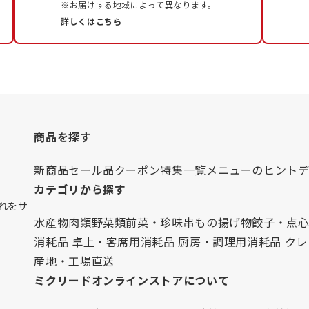
※お届けする地域によって異なります。
詳しくはこちら
商品を探す
新商品
セール品
クーポン
特集一覧
メニューのヒント
カテゴリから探す
れをサ
水産物
肉類
野菜類
前菜・珍味
串もの
揚げ物
餃子・点
消耗品 卓上・客席用
消耗品 厨房・調理用
消耗品 ク
産地・工場直送
ミクリードオンラインストアについて