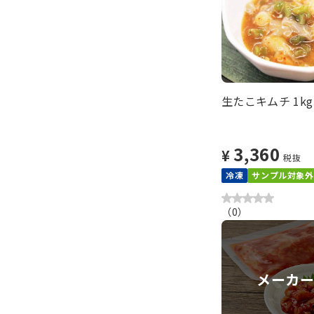
生たこキムチ 1kg
3,360
¥
税抜
冷凍
サンプル対象外
（
0
）
メーカ