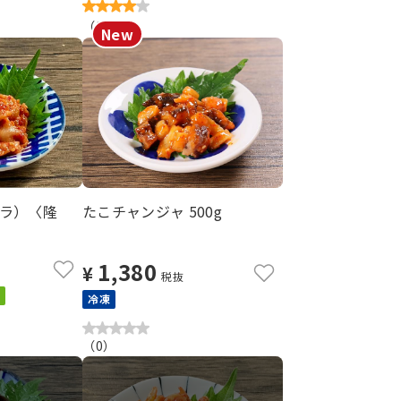
（
3
）
ラ）〈隆
たこチャンジャ 500g
1,380
¥
税抜
冷凍
（
0
）