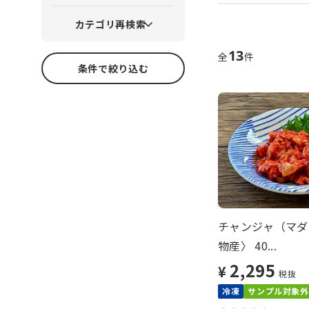
カテゴリ再検索
13
全
件
条件で絞り込む
チャンジャ（マダ
物産〉 40...
2,295
¥
税抜
冷凍
サンプル対象外