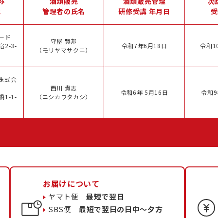
称
酒類販売
酒類販売管理
次
地
管理者の氏名
研修受講 年月日
受
ード
守屋 賢邦
2-3-
令和7年6月18日
令和1
（モリヤマサクニ）
株式会
西川 貴志
令和6年 5月16日
令和9
1-1-
（ニシカワタカシ）
お届けについて
ヤマト便
最短で翌日
SBS便
最短で翌日の日中〜夕方