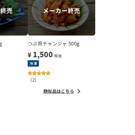
合終売
メーカー終売
g
つぶ貝チャンジャ 500g
1,500
¥
税抜
冷凍
（
2
）
類似品はこちら