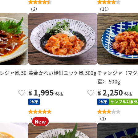
（
2
）
（
11
）
ジャ風 50
黄金かれい縁側ユッケ風 500g
チャンジャ（マダ
富〉 500g
1,995
2,250
¥
¥
税抜
税抜
冷凍
冷凍
サンプル対象外
（
3
）
（
1
）