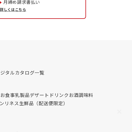
月締め請求書払い
詳しくはこちら
デジタルカタログ一覧
心
お食事
乳製品
デザート
ドリンク
お酒
調味料
レンリネス
生鮮品（配送便限定）