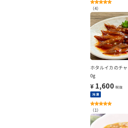
（
4
）
ホタルイカのチャン
0g
1,600
¥
税抜
冷凍
（
1
）