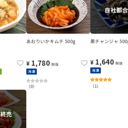
自社都
あおりいかキムチ 500g
黒チャンジャ 500
1,640
1,780
¥
¥
税抜
税抜
冷凍
冷凍
（
1
）
（
0
）
ー終売