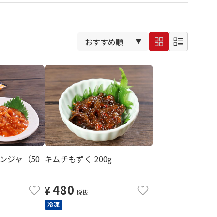
ンジャ（50
キムチもずく 200g
480
¥
税抜
冷凍