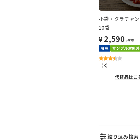
小袋・タラチャン
10袋
2,590
¥
税抜
冷凍
サンプル対象外
（
3
）
代替品はこ
絞り込み検索