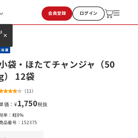
会員登録
ログイン
お気に入り
過去購入
は
冷凍
小袋・ほたてチャンジャ（50
g） 12袋
（
11
）
1,750
単価：¥
税抜
税率：軽
8
%
商品番号：
152375