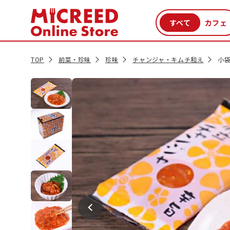
カテゴリから探す
新商品
セール品
クーポン
特集一覧
TOP
前菜・珍味
珍味
チャンジャ・キムチ和え
小袋