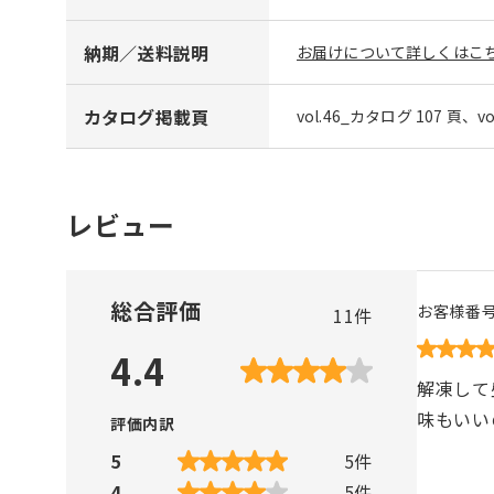
納期／送料説明
お届けについて詳しくはこち
カタログ掲載頁
vol.46_カタログ 107 頁、v
レビュー
総合評価
お客様番
11
件
4.4
解凍して
味もいい
評価内訳
5
5
件
4
5
件