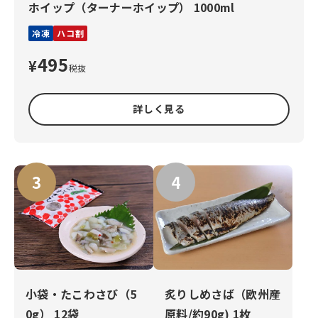
ホイップ（ターナーホイップ） 1000ml
冷凍
ハコ割
495
¥
税抜
詳しく見る
小袋・たこわさび（5
炙りしめさば（欧州産
0g） 12袋
原料/約90g) 1枚