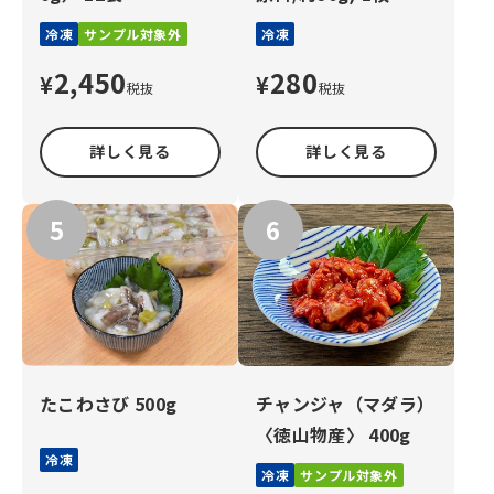
冷凍
サンプル対象外
冷凍
2,450
280
¥
¥
税抜
税抜
詳しく見る
詳しく見る
たこわさび 500g
チャンジャ（マダラ）
〈徳山物産〉 400g
冷凍
冷凍
サンプル対象外