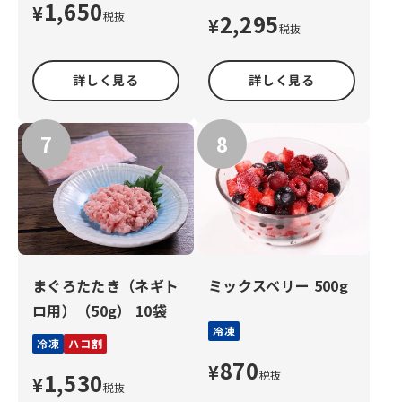
1,650
¥
税抜
2,295
¥
税抜
詳しく見る
詳しく見る
まぐろたたき（ネギト
ミックスベリー 500g
ロ用）（50g） 10袋
冷凍
冷凍
ハコ割
870
¥
1,530
税抜
¥
税抜