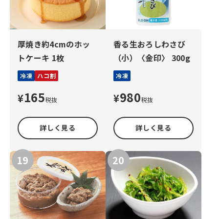
厚焼き約4cmのホッ
香る生おろしわさび
トケーキ 1枚
（小）〈金印〉 300g
冷凍
ハコ割
冷凍
165
980
¥
¥
税抜
税抜
詳しく見る
詳しく見る