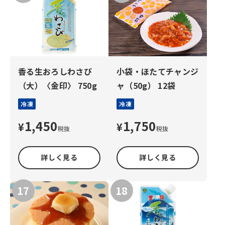
香る生おろしわさび
小袋・ほたてチャンジ
（大）〈金印〉 750g
ャ（50g） 12袋
冷凍
冷凍
1,450
1,750
¥
¥
税抜
税抜
詳しく見る
詳しく見る