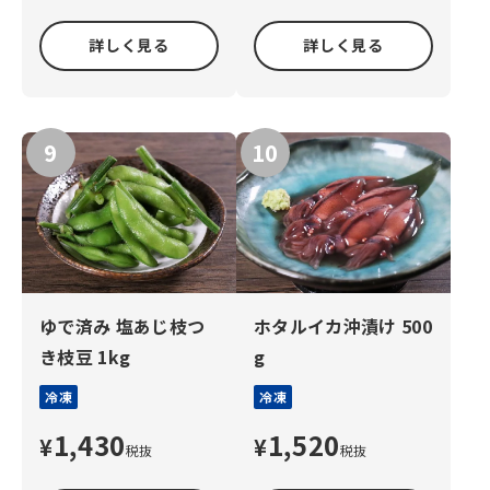
詳しく見る
詳しく見る
ゆで済み 塩あじ枝つ
ホタルイカ沖漬け 500
き枝豆 1kg
g
冷凍
冷凍
1,430
1,520
¥
¥
税抜
税抜