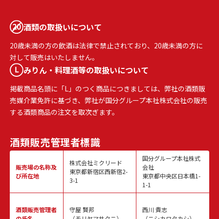
酒類の取扱いについて
20歳未満の方の飲酒は法律で禁止されており、20歳未満の方に
対して販売はいたしません。
みりん・料理酒等の取扱いについて
掲載商品名頭に「L」のつく商品につきましては、弊社の酒類販
売媒介業免許に基づき、弊社が国分グループ本社株式会社の販売
する酒類商品の注文を取次ぎます。
酒類販売
管理者標識
国分グループ本社株式
株式会社ミクリード
販売場の名称
及
会社
東京都新宿区西新宿2-
び所在地
東京都中央区日本橋1-
3-1
1-1
酒類販売
管理者
守屋 賢邦
西川 貴志
の氏名
（モリヤマサクニ）
（ニシカワタカシ）