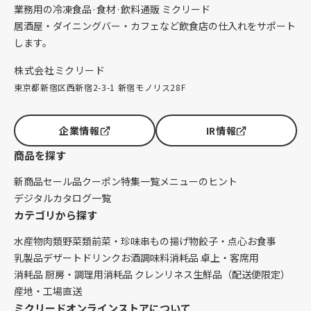
業務用の冷凍食品·食材·飲料通販 ミクリード
居酒屋・ダイニングバー・カフェなど飲食店の仕入れをサポート
します。
株式会社ミクリード
東京都新宿区西新宿2-3-1 新宿モノリス28F
企業情報
IR情報
商品を探す
新商品
セール品
クーポン
特集一覧
メニューのヒント
デジタルカタログ一覧
カテゴリから探す
水産物
肉類
野菜類
前菜・珍味
串もの
揚げ物
餃子・点心
お食事
乳製品
デザート
ドリンク
お酒
調味料
消耗品 卓上・客席用
消耗品 厨房・調理用
消耗品 クレンリネス
生鮮品（配送便限定）
産地・工場直送
ミクリードオンラインストアについて