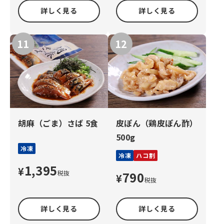
詳しく見る
詳しく見る
胡麻（ごま）さば 5食
皮ぽん（鶏皮ぽん酢）
500g
冷凍
冷凍
ハコ割
1,395
¥
税抜
790
¥
税抜
詳しく見る
詳しく見る