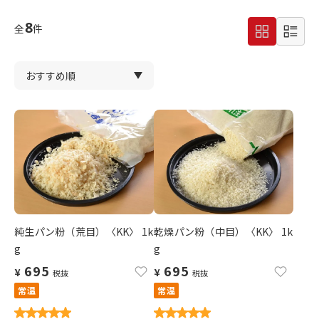
8
全
件
純生パン粉（荒目）〈KK〉 1k
乾燥パン粉（中目）〈KK〉 1k
g
g
695
695
¥
¥
税抜
税抜
常温
常温