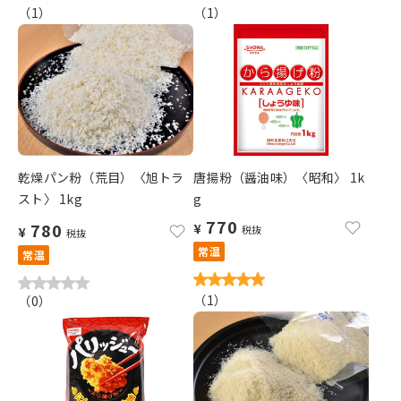
（
1
）
（
1
）
乾燥パン粉（荒目）〈旭トラ
唐揚粉（醤油味）〈昭和〉 1k
スト〉 1kg
g
770
780
¥
税抜
¥
税抜
常温
常温
（
1
）
（
0
）