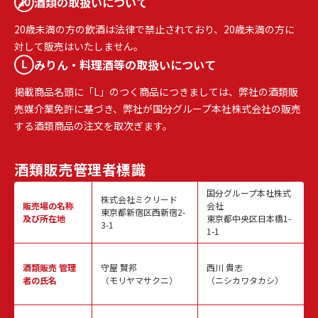
酒類の取扱いについて
20歳未満の方の飲酒は法律で禁止されており、20歳未満の方に
対して販売はいたしません。
みりん・料理酒等の取扱いについて
掲載商品名頭に「L」のつく商品につきましては、弊社の酒類販
売媒介業免許に基づき、弊社が国分グループ本社株式会社の販売
する酒類商品の注文を取次ぎます。
酒類販売
管理者標識
国分グループ本社株式
株式会社ミクリード
販売場の名称
会社
東京都新宿区西新宿2-
及び所在地
東京都中央区日本橋1-
3-1
1-1
酒類販売
管理
守屋 賢邦
西川 貴志
者の氏名
（モリヤマサクニ）
（ニシカワタカシ）