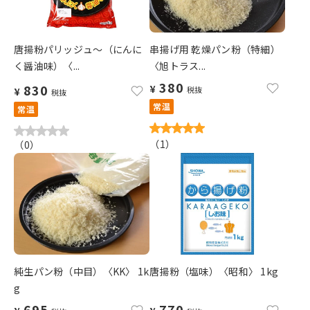
唐揚粉パリッジュ～（にんに
串揚げ用 乾燥パン粉（特細）
く醤油味）〈...
〈旭トラス...
380
830
¥
税抜
¥
税抜
常温
常温
（
1
）
（
0
）
純生パン粉（中目）〈KK〉 1k
唐揚粉（塩味）〈昭和〉 1kg
g
695
770