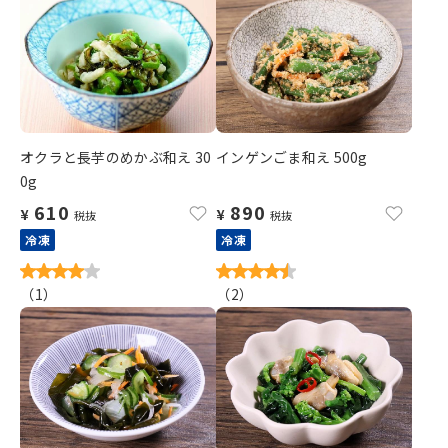
オクラと長芋のめかぶ和え 30
インゲンごま和え 500g
0g
610
890
¥
¥
税抜
税抜
冷凍
冷凍
（
1
）
（
2
）