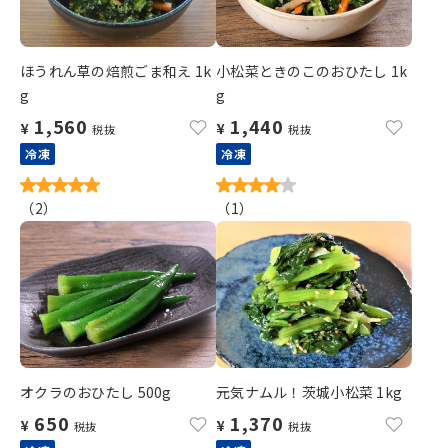
ほうれん草の焙煎ごま和え 1k
小松菜ときのこのおひたし 1k
g
g
1,560
1,440
¥
¥
税抜
税抜
冷凍
冷凍
（
2
）
（
1
）
オクラのおひたし 500g
元気ナムル！茨城小松菜 1kg
650
1,370
¥
¥
税抜
税抜