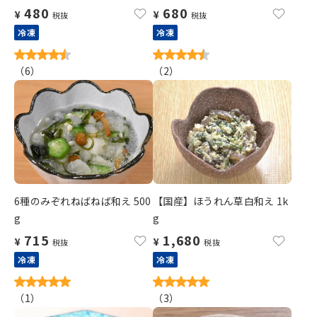
480
680
¥
¥
税抜
税抜
冷凍
冷凍
（
6
）
（
2
）
6種のみぞれねばねば和え 500
【国産】ほうれん草白和え 1k
g
g
715
1,680
¥
¥
税抜
税抜
冷凍
冷凍
（
1
）
（
3
）