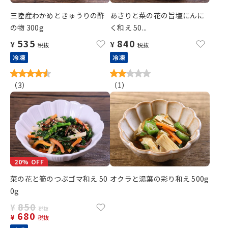
三陸産わかめときゅうりの酢
あさりと菜の花の旨塩にんに
の物 300g
く和え 50...
535
840
¥
¥
税抜
税抜
冷凍
冷凍
（
3
）
（
1
）
20% OFF
菜の花と筍のつぶゴマ和え 50
オクラと湯葉の彩り和え 500g
0g
850
¥
税抜
680
¥
税抜