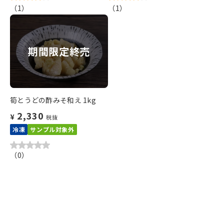
（
1
）
（
1
）
期間限定終売
筍とうどの酢みそ和え 1kg
2,330
¥
税抜
冷凍
サンプル対象外
（
0
）