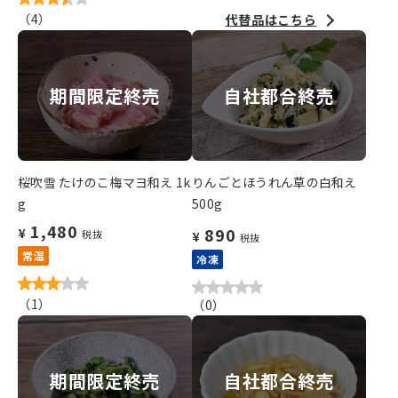
（
4
）
代替品はこちら
期間限定終売
自社都合終売
桜吹雪 たけのこ梅マヨ和え 1k
りんごとほうれん草の白和え
g
500g
1,480
890
¥
税抜
¥
税抜
常温
冷凍
（
1
）
（
0
）
期間限定終売
自社都合終売