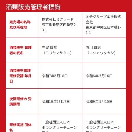
酒類販売
管理者標識
国分グループ本社株式
株式会社ミクリード
販売場の名称
会社
東京都新宿区西新宿2-
及び所在地
東京都中央区日本橋1-
3-1
1-1
酒類販売
管理
守屋 賢邦
西川 貴志
者の氏名
（モリヤマサクニ）
（ニシカワタカシ）
酒類販売管理
研修受講 年月
令和7年6月18日
令和6年 5月16日
日
次回研修の
受
令和10年6月17日
令和9年 5月15日
講期限
一般社団法人日本
一般社団法人日本
研修実施
団体
ボランタリーチェーン
ボランタリーチェーン
名