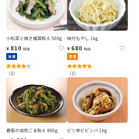
小松菜と焼き椎茸和え 500g
味付もやし 1kg
810
680
¥
¥
税抜
税抜
冷凍
常温
（
1
）
（
1
）
春菊の焙煎ごま和え 800g
ピリ辛ビビンバ 1kg