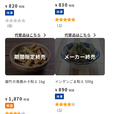
830
820
¥
税抜
¥
税抜
冷凍
冷凍
（
1
）
（
0
）
代替品はこちら
代替品はこちら
期間限定終売
メーカー終売
姫竹の青唐みそ和え 1kg
インゲンごま和え 500g
890
¥
税抜
冷凍
1,870
¥
税抜
常温
（
1
）