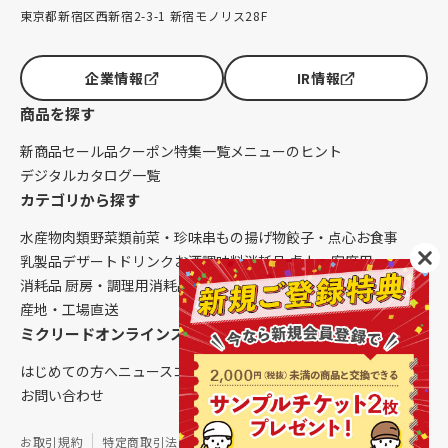
東京都新宿区西新宿2-3-1 新宿モノリス28F
企業情報
IR情報
商品を探す
新商品
セール品
クーポン
特集一覧
メニューのヒント
デジタルカタログ一覧
カテゴリから探す
水産物
肉類
野菜類
前菜・珍味
串もの
揚げ物
餃子・点心
お食事
乳製品
デザート
ドリンク
お酒
調味料
消耗品 卓上・客席用
消耗品 厨房・調理用
消耗品 クレンリネス
生鮮品（配送便限定）
産地・工場直送
ミクリードオンラインストアについて
はじめての方へ
ニュース
コラム
ご利用ガイド
会社概要
お問い合わせ
お取引規約
特定商取引法に基づく表記
個人情報保護方針