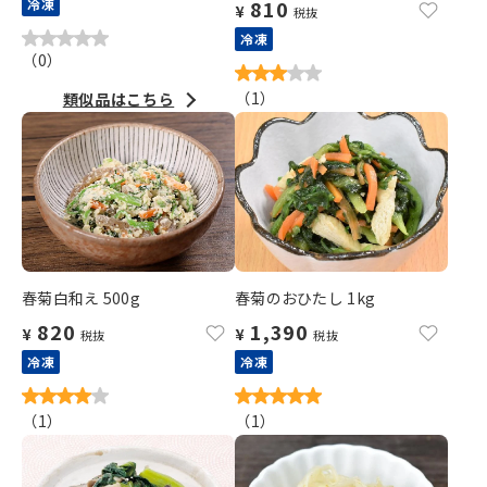
冷凍
810
¥
税抜
冷凍
（
0
）
（
1
）
類似品はこちら
春菊白和え 500g
春菊のおひたし 1kg
820
1,390
¥
¥
税抜
税抜
冷凍
冷凍
（
1
）
（
1
）