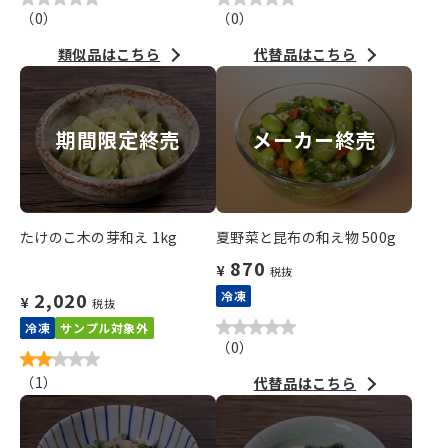
（
0
）
（
0
）
類似品はこちら
代替品はこちら
期間限定終売
メーカー終売
たけのこ木の芽和え 1kg
夏野菜と昆布の和え物 500g
870
¥
税抜
2,020
冷凍
¥
税抜
冷凍
サンプル対象外
（
0
）
（
1
）
代替品はこちら