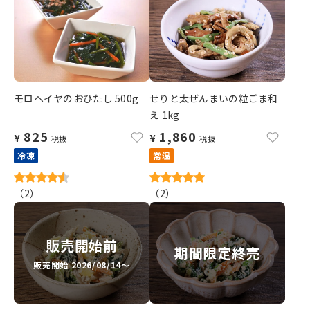
モロヘイヤのおひたし 500g
せりと太ぜんまいの粒ごま和
え 1kg
825
1,860
¥
¥
税抜
税抜
冷凍
常温
（
2
）
（
2
）
販売開始前
期間限定終売
販売開始 2026/08/14～