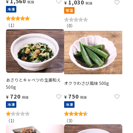
1,560
1,030
¥
税抜
¥
税抜
冷凍
常温
（
1
）
（
0
）
あさりとキャベツの生姜和え
オクラわさび風味 500g
500g
720
750
¥
¥
税抜
税抜
冷凍
冷凍
（
1
）
（
3
）