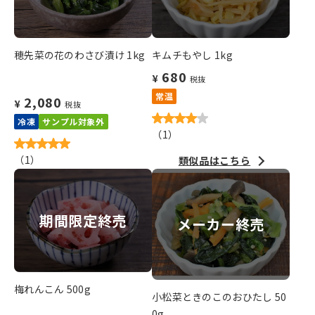
穂先菜の花のわさび漬け 1kg
キムチもやし 1kg
680
¥
税抜
常温
2,080
¥
税抜
冷凍
サンプル対象外
（
1
）
（
1
）
類似品はこちら
期間限定終売
メーカー終売
梅れんこん 500g
小松菜ときのこのおひたし 50
0g