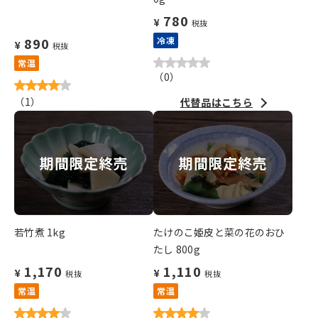
780
¥
税抜
890
冷凍
¥
税抜
常温
（
0
）
（
1
）
代替品はこちら
期間限定終売
期間限定終売
若竹煮 1kg
たけのこ姫皮と菜の花のおひ
たし 800g
1,170
1,110
¥
¥
税抜
税抜
常温
常温