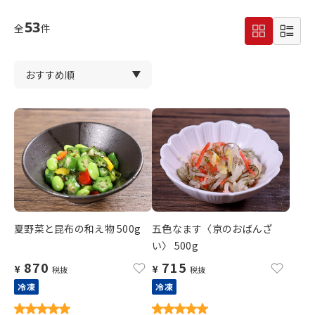
53
全
件
夏野菜と昆布の和え物 500g
五色なます〈京のおばんざ
い〉 500g
870
715
¥
¥
税抜
税抜
冷凍
冷凍