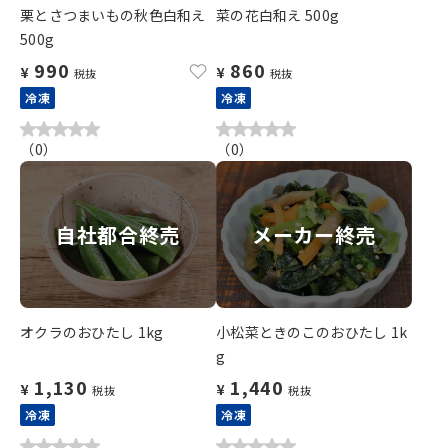
栗とさつまいもの秋色白和え
菜の花白和え 500g
500g
990
860
¥
¥
税抜
税抜
冷凍
冷凍
（
0
）
（
0
）
自社都合終売
メーカー終売
オクラのおひたし 1kg
小松菜ときのこのおひたし 1k
g
1,130
1,440
¥
¥
税抜
税抜
冷凍
冷凍