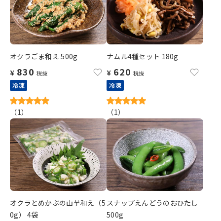
オクラごま和え 500g
ナムル4種セット 180g
830
620
¥
¥
税抜
税抜
冷凍
冷凍
（
1
）
（
1
）
オクラとめかぶの山芋和え（5
スナップえんどうのおひたし
0g） 4袋
500g