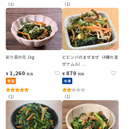
（
1
）
（
1
）
彩り菜の花 1kg
ビビンバのまぜまぜ（4種の混
ぜナムル）...
1,260
870
¥
¥
税抜
税抜
常温
冷凍
（
1
）
（
1
）