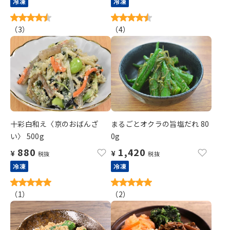
冷凍
冷凍
（
3
）
（
4
）
十彩白和え〈京のおばんざ
まるごとオクラの旨塩だれ 80
い〉 500g
0g
880
1,420
¥
¥
税抜
税抜
冷凍
冷凍
（
1
）
（
2
）