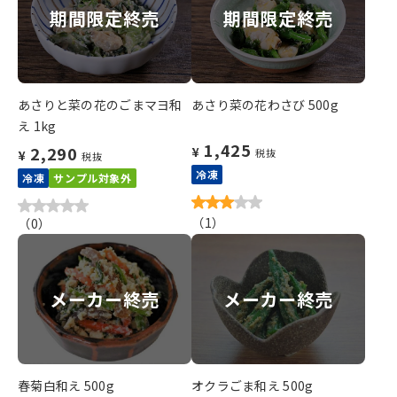
期間限定終売
期間限定終売
あさりと菜の花のごまマヨ和
あさり菜の花わさび 500g
え 1kg
1,425
2,290
¥
税抜
¥
税抜
冷凍
冷凍
サンプル対象外
（
1
）
（
0
）
メーカー終売
メーカー終売
春菊白和え 500g
オクラごま和え 500g