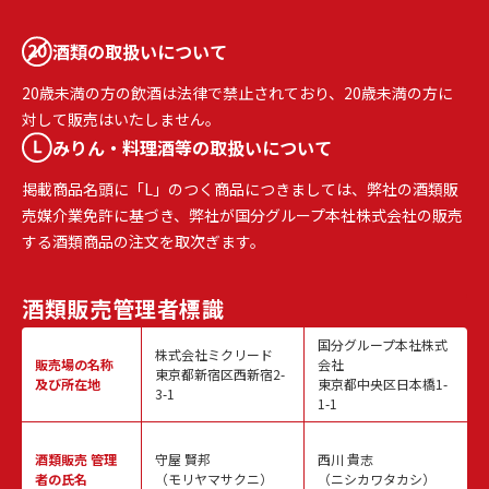
酒類の取扱いについて
20歳未満の方の飲酒は法律で禁止されており、20歳未満の方に
対して販売はいたしません。
みりん・料理酒等の取扱いについて
掲載商品名頭に「L」のつく商品につきましては、弊社の酒類販
売媒介業免許に基づき、弊社が国分グループ本社株式会社の販売
する酒類商品の注文を取次ぎます。
酒類販売
管理者標識
国分グループ本社株式
株式会社ミクリード
販売場の名称
会社
東京都新宿区西新宿2-
及び所在地
東京都中央区日本橋1-
3-1
1-1
酒類販売
管理
守屋 賢邦
西川 貴志
者の氏名
（モリヤマサクニ）
（ニシカワタカシ）