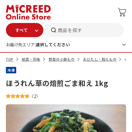
商品を探す
お届け先エリア:
選択してください
TOP
前菜・珍味
野菜の小鉢もの
おひたし・和えもの
ほう
冷凍
ほうれん草の焙煎ごま和え 1kg
（
2
）