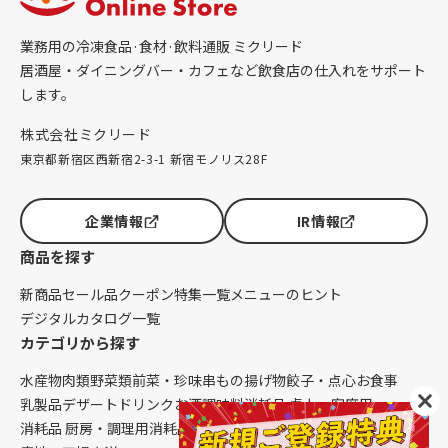
業務用の冷凍食品·食材·飲料通販 ミクリード
居酒屋・ダイニングバー・カフェなど飲食店の仕入れをサポート
します。
株式会社ミクリード
東京都新宿区西新宿2-3-1 新宿モノリス28F
企業情報
IR情報
商品を探す
新商品
セール品
クーポン
特集一覧
メニューのヒント
デジタルカタログ一覧
カテゴリから探す
水産物
肉類
野菜類
前菜・珍味
串もの
揚げ物
餃子・点心
お食事
乳製品
デザート
ドリンク
お酒
調味料
消耗品 卓上・客席用
消耗品 厨房・調理用
消耗品 クレンリネス
生鮮品（配送便限定）