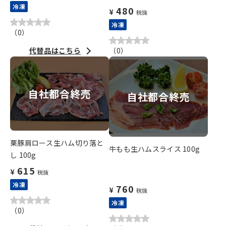
冷凍
480
¥
税抜
冷凍
（
0
）
代替品はこちら
（
0
）
自社都合終売
自社都合終売
栗豚肩ロース生ハム切り落と
牛もも生ハムスライス 100g
し 100g
615
¥
税抜
冷凍
760
¥
税抜
冷凍
（
0
）