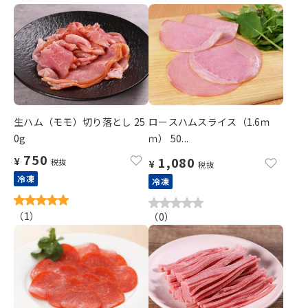
生ハム（モモ）切り落とし 25
ロースハムスライス（1.6ｍ
0g
ｍ） 50...
750
1,080
¥
税抜
¥
税抜
冷凍
冷凍
（
1
）
（
0
）