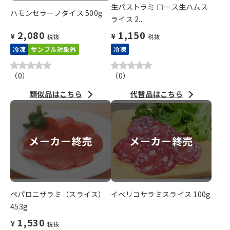
生パストラミ ロース生ハムス
ハモンセラーノダイス 500g
ライス 2...
2,080
1,150
¥
¥
税抜
税抜
冷凍
サンプル対象外
冷凍
（
0
）
（
0
）
類似品はこちら
代替品はこちら
メーカー終売
メーカー終売
ペパロニサラミ（スライス）
イベリコサラミスライス 100g
453g
1,530
¥
税抜