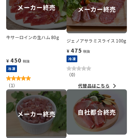
メーカー終売
メーカー終売
牛サーロインの生ハム 80g
ジェノアサラミスライス 100g
475
¥
税抜
450
冷凍
¥
税抜
冷凍
（
0
）
（
1
）
代替品はこちら
自社都合終売
メーカー終売