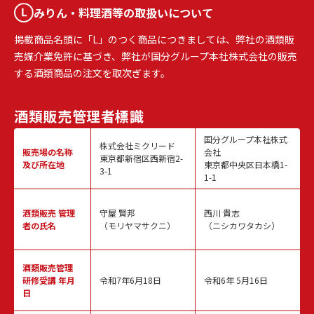
みりん・料理酒等の取扱いについて
掲載商品名頭に「L」のつく商品につきましては、弊社の酒類販
売媒介業免許に基づき、弊社が国分グループ本社株式会社の販売
する酒類商品の注文を取次ぎます。
酒類販売
管理者標識
国分グループ本社株式
株式会社ミクリード
販売場の名称
会社
東京都新宿区西新宿2-
及び所在地
東京都中央区日本橋1-
3-1
1-1
酒類販売
管理
守屋 賢邦
西川 貴志
者の氏名
（モリヤマサクニ）
（ニシカワタカシ）
酒類販売管理
研修受講 年月
令和7年6月18日
令和6年 5月16日
日