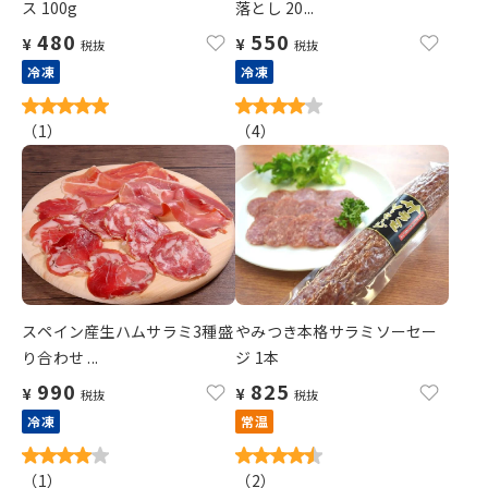
ス 100g
落とし 20...
480
550
¥
¥
税抜
税抜
冷凍
冷凍
（
1
）
（
4
）
スペイン産生ハムサラミ3種盛
やみつき本格サラミソーセー
り合わせ ...
ジ 1本
990
825
¥
¥
税抜
税抜
冷凍
常温
（
1
）
（
2
）