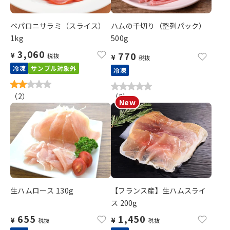
ペパロニサラミ（スライス）
ハムの千切り（整列パック）
1kg
500g
3,060
770
¥
税抜
¥
税抜
冷凍
サンプル対象外
冷凍
（
2
）
（
0
）
生ハムロース 130g
【フランス産】生ハムスライ
ス 200g
655
1,450
¥
¥
税抜
税抜