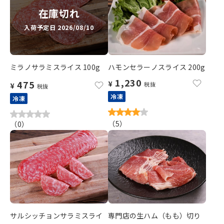
在庫切れ
入荷予定日 2026/08/10
ミラノサラミスライス 100g
ハモンセラーノスライス 200g
1,230
475
¥
税抜
¥
税抜
冷凍
冷凍
（
5
）
（
0
）
サルシッチョンサラミスライ
専門店の生ハム（もも）切り