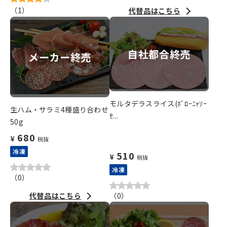
（
1
）
代替品はこちら
自社都合終売
メーカー終売
モルタデラスライス(ﾎﾞﾛｰﾆｬｿｰ
生ハム・サラミ4種盛り合わせ
ｾ...
50g
680
¥
税抜
冷凍
510
¥
税抜
冷凍
（
0
）
代替品はこちら
（
0
）