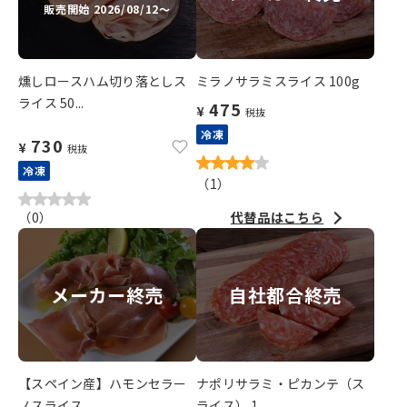
販売開始 2026/08/12～
燻しロースハム切り落としス
ミラノサラミスライス 100g
ライス 50...
475
¥
税抜
冷凍
730
¥
税抜
冷凍
（
1
）
（
0
）
代替品はこちら
メーカー終売
自社都合終売
【スペイン産】ハモンセラー
ナポリサラミ・ピカンテ（ス
ノスライス ...
ライス） 1...