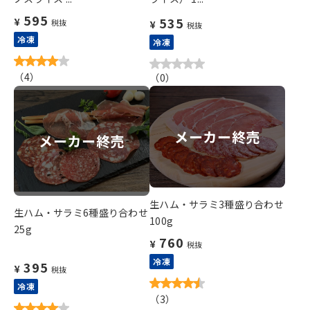
595
535
¥
税抜
¥
税抜
冷凍
冷凍
（
4
）
（
0
）
メーカー終売
メーカー終売
生ハム・サラミ3種盛り合わせ
生ハム・サラミ6種盛り合わせ
100g
25g
760
¥
税抜
冷凍
395
¥
税抜
冷凍
（
3
）