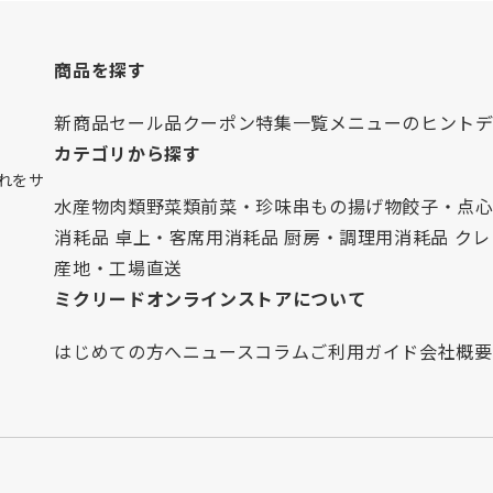
商品を探す
新商品
セール品
クーポン
特集一覧
メニューのヒント
カテゴリから探す
れをサ
水産物
肉類
野菜類
前菜・珍味
串もの
揚げ物
餃子・点
消耗品 卓上・客席用
消耗品 厨房・調理用
消耗品 ク
産地・工場直送
ミクリードオンラインストアについて
はじめての方へ
ニュース
コラム
ご利用ガイド
会社概要