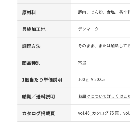
原材料
豚肉、でん粉、食塩、香辛料
最終加工地
デンマーク
調理方法
そのまま、または加熱して
商品種別
常温
1個当たり単価説明
100ｇ ￥202.5
納期／送料説明
お届けについて詳しくはこち
カタログ掲載頁
vol.46_カタログ 75 頁、vo