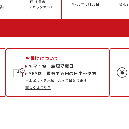
西川 貴志
令和6年 5月16日
令和9
1-1-
（ニシカワタカシ）
お届けについて
ヤマト便
最短で翌日
SBS便
最短で翌日の日中〜夕方
※お届けする地域によって異なります。
詳しくはこちら