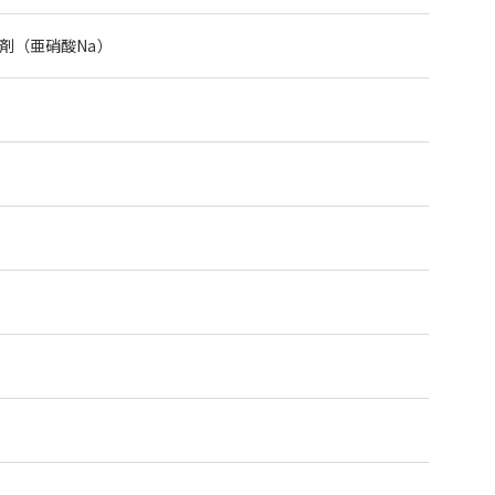
剤（亜硝酸Na）