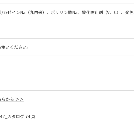
/カゼインNa（乳由来）、ポリリン酸Na、酸化防止剤（V．C）、発色
お使いください。
らから ＞＞
l.47_カタログ 74 頁