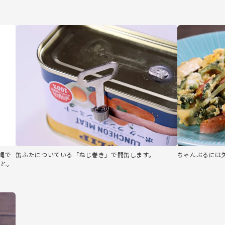
縄で
缶ふたについている「ねじ巻き」で開缶します。
ちゃんぷるには
こと。