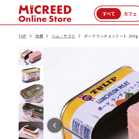
カテゴリから探す
新商品
セール品
クーポン
特集一覧
TOP
肉類
ハム・サラミ
ポークランチョンミート 200g