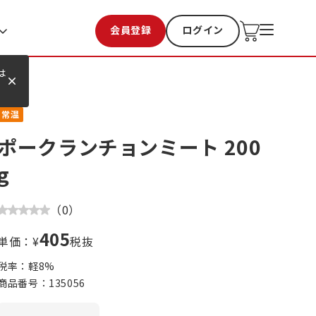
会員登録
ログイン
お気に入り
過去購入
は
常温
ポークランチョンミート 200
g
（
0
）
405
単価：¥
税抜
税率：軽
8
%
商品番号：
135056