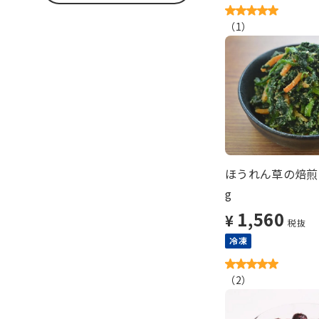
（
1
）
ほうれん草の焙煎ご
g
1,560
¥
税抜
冷凍
（
2
）