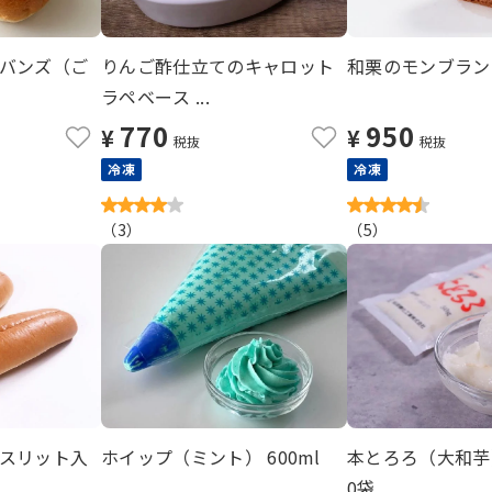
バンズ（ご
りんご酢仕立てのキャロット
和栗のモンブラン 
ラペベース ...
770
950
¥
¥
税抜
税抜
冷凍
冷凍
（
3
）
（
5
）
スリット入
ホイップ（ミント） 600ml
本とろろ（大和芋）
0袋