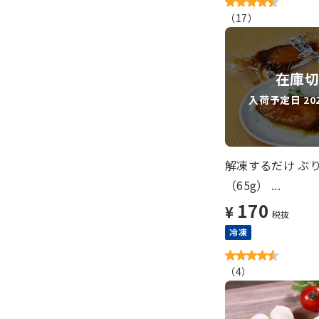
（
17
）
在庫
入荷予定日 2026
解凍するだけ ぶ
（65g） ...
170
¥
税抜
冷凍
（
4
）