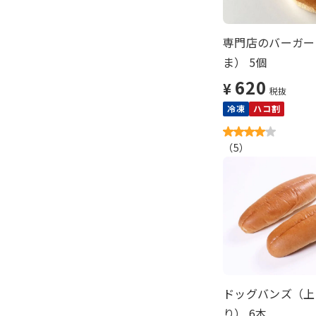
専門店のバーガー
ま） 5個
620
¥
税抜
冷凍
ハコ割
（
5
）
ドッグバンズ（上
り） 6本