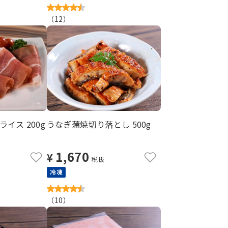
（
12
）
イス 200g
うなぎ蒲焼切り落とし 500g
1,670
¥
税抜
冷凍
（
10
）