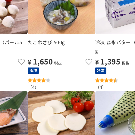
（パール5
たこわさび 500g
冷凍 森永バター（
g
1,650
1,395
¥
¥
税抜
税抜
冷凍
冷凍
（
4
）
（
4
）