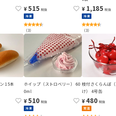
515
1,185
¥
¥
税抜
税抜
冷凍
冷凍
（
3
）
（
3
）
 15本
ホイップ（ストロベリー） 60
枝付さくらんぼ（
0ml
け） 4号缶
510
480
¥
¥
税抜
税抜
冷凍
常温