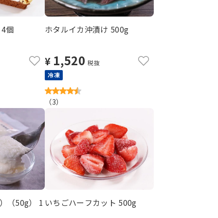
4個
ホタルイカ沖漬け 500g
1,520
¥
税抜
冷凍
（
3
）
（50g） 1
いちごハーフカット 500g