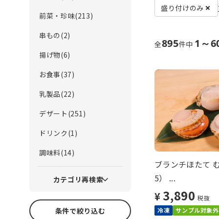
盛り付けのみ
前菜・珍味(213)
串もの(2)
895
1～6
全
件中
揚げ物(6)
お食事(37)
乳製品(22)
デザート(251)
ドリンク(1)
調味料(14)
ブランチほたて む
5） ...
カテゴリ再検索
3,890
¥
税抜
条件で絞り込む
冷凍
サンプル対象外