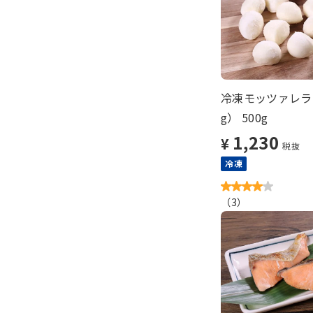
冷凍モッツァレラ
g） 500g
1,230
¥
税抜
冷凍
（
3
）