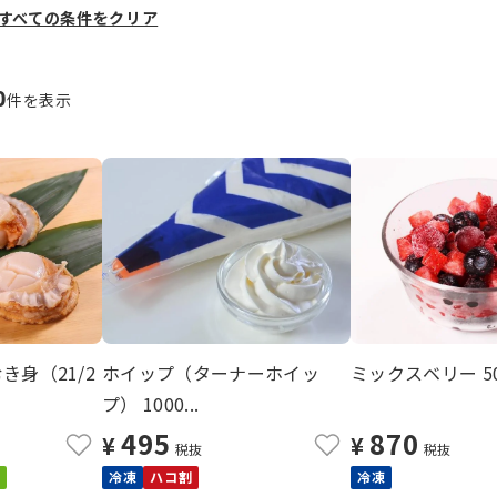
すべての条件をクリア
0
件を表示
き身（21/2
ホイップ（ターナーホイッ
ミックスベリー 50
プ） 1000...
495
870
¥
¥
税抜
税抜
冷凍
ハコ割
冷凍