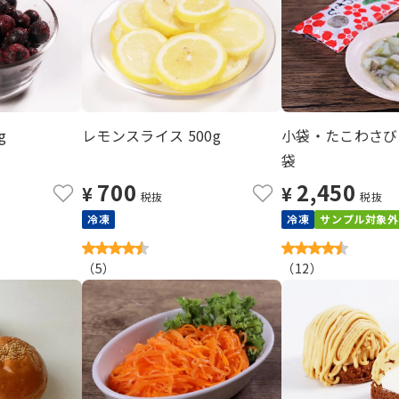
g
レモンスライス 500g
小袋・たこわさび（
袋
700
2,450
¥
¥
税抜
税抜
冷凍
冷凍
サンプル対象外
（
5
）
（
12
）