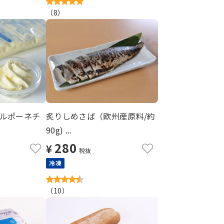
（
8
）
ルポーネチ
炙りしめさば（欧州産原料/約
90g) ...
280
¥
税抜
冷凍
（
10
）