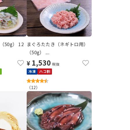
50g） 12
まぐろたたき（ネギトロ用）
（50g） ...
1,530
¥
税抜
冷凍
ハコ割
（
12
）