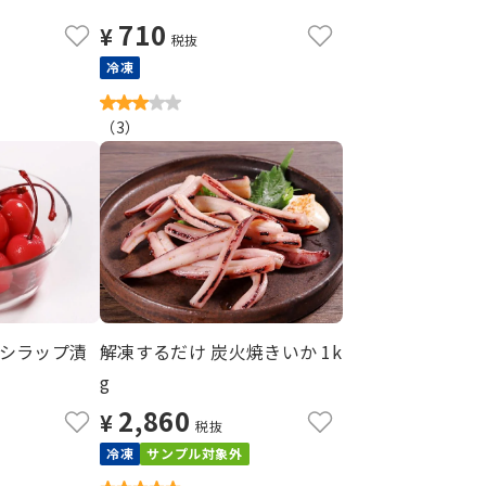
710
¥
税抜
冷凍
（
3
）
シラップ漬
解凍するだけ 炭火焼きいか 1k
g
2,860
¥
税抜
冷凍
サンプル対象外