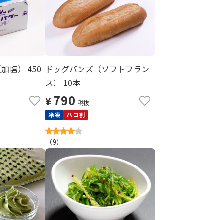
加塩） 450
ドッグバンズ（ソフトフラン
ス） 10本
790
¥
税抜
冷凍
ハコ割
（
9
）