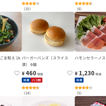
（
15
）
（
6
）
ま和え 1k
バーガーバンズ（スライス
ハモンセラーノスラ
済） 6個
460
1,230
¥
¥
税抜
税抜
冷凍
ハコ割
冷凍
（
14
）
（
5
）