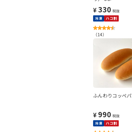
330
¥
税抜
冷凍
ハコ割
（
14
）
ふんわりコッぺパン
990
¥
税抜
冷凍
ハコ割