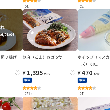
（
4
）
（
5
）
切れ
/08/06
り照り揚げ
胡麻（ごま）さば 5食
ホイップ（マスカ
ーズ） 60...
1,395
470
¥
¥
税抜
税抜
冷凍
冷凍
（
21
）
（
4
）