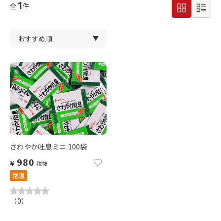
1
全
件
さわやか吐息ミニ 100袋
980
¥
税抜
常温
（
0
）