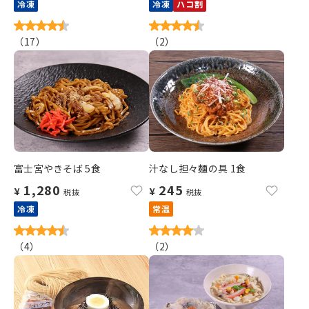
冷凍
冷凍
ハコ割
（
17
）
（
2
）
富士宮やきそば 5食
汁なし担々麺の具 1食
1,280
245
¥
¥
税抜
税抜
冷凍
常温
（
4
）
（
2
）