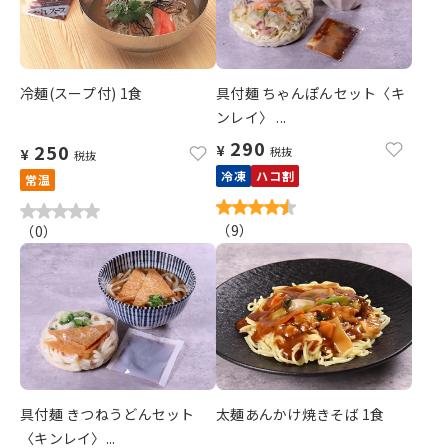
冷麺(スープ付) 1食
具付麺 ちゃんぽんセット〈キ
ンレイ〉 ...
290
250
¥
税抜
¥
税抜
冷凍
ハコ割
常温
（
9
）
（
0
）
具付麺 きつねうどんセット
太麺あんかけ焼きそば 1食
〈キンレイ〉...