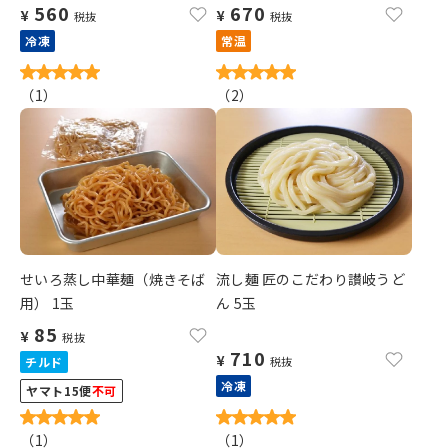
560
670
¥
¥
税抜
税抜
冷凍
常温
（
1
）
（
2
）
せいろ蒸し中華麺（焼きそば
流し麺 匠のこだわり讃岐うど
用） 1玉
ん 5玉
85
¥
税抜
710
¥
チルド
税抜
冷凍
ヤマト15便
不可
（
1
）
（
1
）