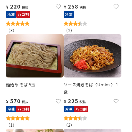
220
258
¥
¥
税抜
税抜
冷凍
ハコ割
冷凍
（
3
）
（
2
）
麺始め そば 5玉
ソース焼きそば〈Umios〉 1
食
570
225
¥
¥
税抜
税抜
冷凍
ハコ割
冷凍
ハコ割
（
1
）
（
2
）