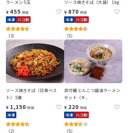
ラーメン 5玉
ソース焼きそば（大袋） 1kg
455
870
¥
¥
税抜
税抜
冷凍
ハコ割
冷凍
ハコ割
（
3
）
（
5
）
ソース焼きそば〈日東ベス
具付麺 とんこつ醤油ラーメン
ト〉 5食
セット〈キ...
1,150
220
¥
¥
税抜
税抜
冷凍
冷凍
ハコ割
（
2
）
（
5
）