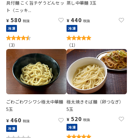
具付麺 こく旨チゲうどんセッ
蒸し中華麺 3玉
ト〈ニッキ...
580
440
¥
¥
税抜
税抜
冷凍
冷凍
（
3
）
（
1
）
ごわごわワシワシ極太中華麺
極太焼きそば麺（卵つなぎ）
5玉
5玉
520
460
¥
税抜
¥
税抜
冷凍
冷凍