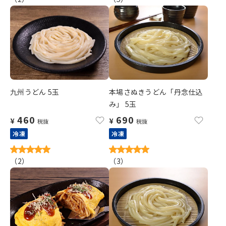
九州うどん 5玉
本場さぬきうどん「丹念仕込
み」 5玉
460
690
¥
¥
税抜
税抜
冷凍
冷凍
（
2
）
（
3
）