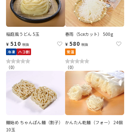
稲庭風うどん 5玉
春雨（5㎝カット） 500g
510
580
¥
¥
税抜
税抜
冷凍
ハコ割
常温
（
0
）
（
0
）
麺始め ちゃんぽん麺（割子）
かんたん乾麺（フォー） 24個
10玉