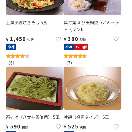
上海風塩焼きそば 5食
具付麺 えび天鍋焼うどんセッ
ト〈キンレ...
1,450
380
¥
¥
税抜
税抜
冷凍
冷凍
ハコ割
（
6
）
（
7
）
茶そば（八女抹茶使用） 5玉
冷麺（盛岡タイプ） 5玉
590
525
¥
¥
税抜
税抜