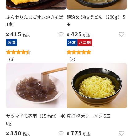
ふんわりたまごオム焼きそば
麺始め 讃岐うどん（200g） 5
1食
玉
415
425
¥
¥
税抜
税抜
冷凍
冷凍
ハコ割
（
3
）
（
2
）
サツマイモ春雨（15mm） 40
真打 極太ラーメン 5玉
0g
350
775
¥
¥
税抜
税抜