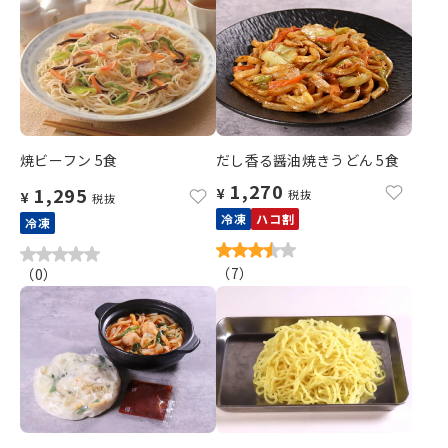
焼ビーフン 5食
だし香る醤油焼きうどん 5食
1,270
1,295
¥
税抜
¥
税抜
冷凍
ハコ割
冷凍
（
7
）
（
0
）