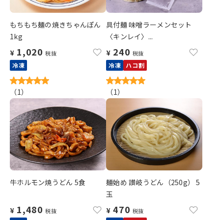
もちもち麺の焼きちゃんぽん
具付麺 味噌ラーメンセット
1kg
〈キンレイ〉...
1,020
240
¥
¥
税抜
税抜
冷凍
冷凍
ハコ割
（
1
）
（
1
）
牛ホルモン焼うどん 5食
麺始め 讃岐うどん（250g） 5
玉
1,480
470
¥
¥
税抜
税抜