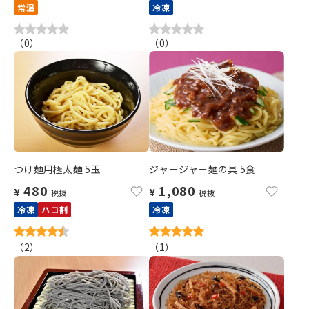
常温
冷凍
（
0
）
（
0
）
つけ麺用極太麺 5玉
ジャージャー麺の具 5食
480
1,080
¥
¥
税抜
税抜
冷凍
ハコ割
冷凍
（
2
）
（
1
）