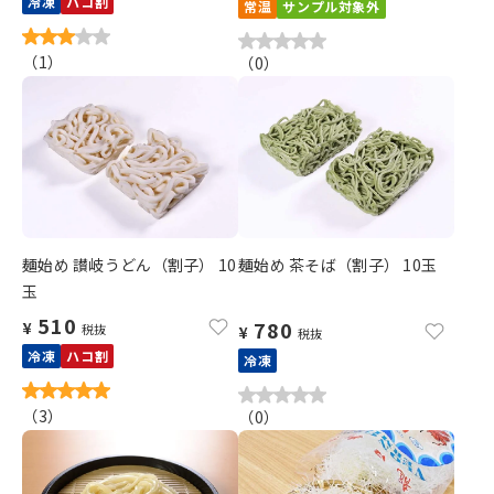
冷凍
ハコ割
常温
サンプル対象外
（
1
）
（
0
）
麺始め 讃岐うどん（割子） 10
麺始め 茶そば（割子） 10玉
玉
510
780
¥
税抜
¥
税抜
冷凍
ハコ割
冷凍
（
3
）
（
0
）