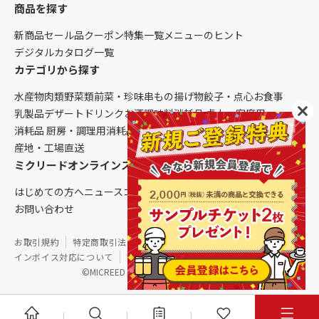
商品を探す
新商品
セール品
クーポン
特集一覧
メニューのヒント
デジタルカタログ一覧
カテゴリから探す
水産物
肉類
野菜類
前菜・珍味
串もの
揚げ物
餃子・点心
お食事
乳製品
デザート
ドリンク
お酒
調味料
消耗品 卓上・客席用
消耗品 厨房・調理用
消耗品 クレンリネス
生鮮品（配送便限定）
産地・工場直送
ミクリードオンラインストアについて
はじめての方へ
ニュース
コラム
ご利用ガイド
会社概要
お問い合わせ
お取引規約
特定商取引法に基づく表記
個人情報保護方針
インボイス対応について
サイトマップ
©MICREED CO.,LTD. All Rights Reserved.