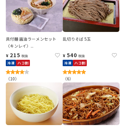
具付麺 醤油ラーメンセット
乱切りそば 5玉
〈キンレイ〉...
215
540
¥
¥
税抜
税抜
冷凍
ハコ割
冷凍
ハコ割
（
10
）
（
6
）