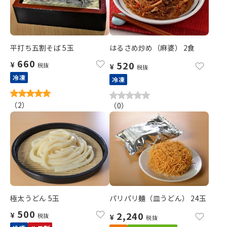
平打ち五割そば 5玉
はるさめ炒め（麻婆） 2食
660
520
¥
税抜
¥
税抜
冷凍
冷凍
（
2
）
（
0
）
極太うどん 5玉
パリパリ麺（皿うどん） 24玉
500
2,240
¥
税抜
¥
税抜