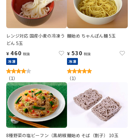
レンジ対応 国産小麦の冷凍う
麺始め ちゃんぽん麺 5玉
どん 5玉
460
530
¥
¥
税抜
税抜
冷凍
冷凍
（
1
）
（
1
）
8種野菜の塩ビーフン（黒胡椒
麺始め そば（割子） 10玉