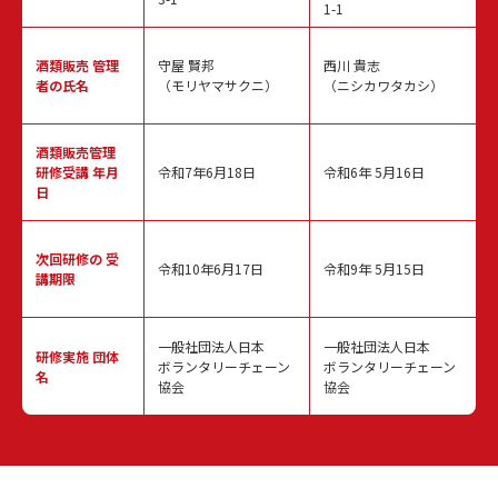
1-1
酒類販売
管理
守屋 賢邦
西川 貴志
者の氏名
（モリヤマサクニ）
（ニシカワタカシ）
酒類販売管理
研修受講 年月
令和7年6月18日
令和6年 5月16日
日
次回研修の
受
令和10年6月17日
令和9年 5月15日
講期限
一般社団法人日本
一般社団法人日本
研修実施
団体
ボランタリーチェーン
ボランタリーチェーン
名
協会
協会