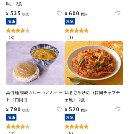
味） 2食
535
600
¥
¥
税抜
税抜
冷凍
冷凍
（
3
）
（
1
）
具付麺 讃岐カレーうどんセッ
はるさめ炒め（韓国チャプチ
ト〈四国日...
ェ風） 2食
790
520
¥
¥
税抜
税抜
冷凍
冷凍
（
2
）
（
5
）