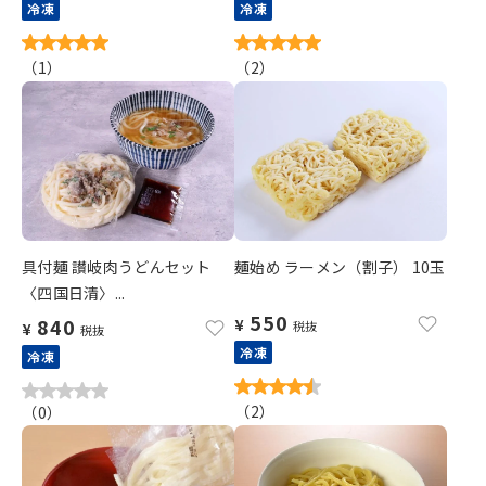
冷凍
冷凍
（
1
）
（
2
）
具付麺 讃岐肉うどんセット
麺始め ラーメン（割子） 10玉
〈四国日清〉...
550
840
¥
税抜
¥
税抜
冷凍
冷凍
（
2
）
（
0
）