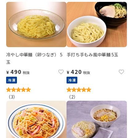
冷やし中華麺（卵つなぎ） 5
手打ち手もみ風中華麺 5玉
玉
490
420
¥
¥
税抜
税抜
冷凍
冷凍
（
3
）
（
2
）