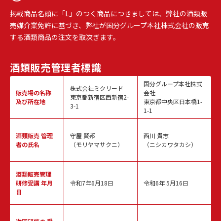
掲載商品名頭に「L」のつく商品につきましては、弊社の酒類販
売媒介業免許に基づき、弊社が国分グループ本社株式会社の販売
する酒類商品の注文を取次ぎます。
酒類販売
管理者標識
国分グループ本社株式
株式会社ミクリード
販売場の名称
会社
東京都新宿区西新宿2-
及び所在地
東京都中央区日本橋1-
3-1
1-1
酒類販売
管理
守屋 賢邦
西川 貴志
者の氏名
（モリヤマサクニ）
（ニシカワタカシ）
酒類販売管理
研修受講 年月
令和7年6月18日
令和6年 5月16日
日