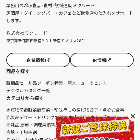
業務用の冷凍食品·食材·飲料通販 ミクリード
居酒屋・ダイニングバー・カフェなど飲食店の仕入れをサポート
します。
株式会社ミクリード
東京都新宿区西新宿2-3-1 新宿モノリス28F
企業情報
IR情報
商品を探す
新商品
セール品
クーポン
特集一覧
メニューのヒント
デジタルカタログ一覧
カテゴリから探す
水産物
肉類
野菜類
前菜・珍味
串もの
揚げ物
餃子・点心
お食事
乳製品
デザート
ドリンク
お酒
調味料
消耗品 卓上・客席用
消耗品 厨房・調理用
消耗品 クレンリネス
生鮮品（配送便限定）
産地・工場直送
ミクリードオンラインストアについて