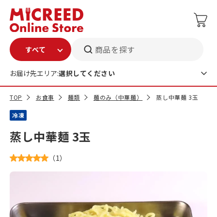
商品を探す
お届け先エリア:
選択してください
TOP
お食事
麺類
麺のみ（中華麺）
蒸し中華麺 3玉
冷凍
蒸し中華麺 3玉
（
1
）