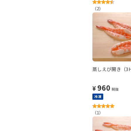
（
2
）
蒸しえび開き（3H
960
¥
税抜
冷凍
（
1
）