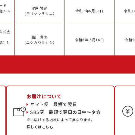
ード
守屋 賢邦
2-3-
令和7年6月18日
令和1
（モリヤマサクニ）
株式会
西川 貴志
令和6年 5月16日
令和9
1-1-
（ニシカワタカシ）
お届けについて
ヤマト便
最短で翌日
SBS便
最短で翌日の日中〜夕方
※お届けする地域によって異なります。
詳しくはこちら