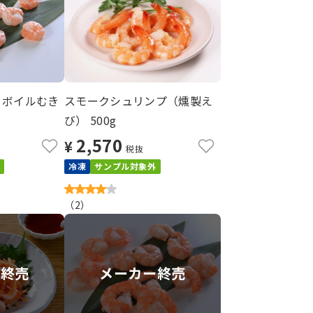
 ボイルむき
スモークシュリンプ（燻製え
び） 500g
2,570
¥
税抜
冷凍
サンプル対象外
（
2
）
定終売
メーカー終売