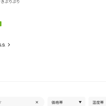
むきぷりぷり
ちら
価格帯
温度帯