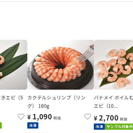
むきエビ（5
カクテルシュリンプ（リン
バナメイ ボイル
グ） 180g
エビ（10...
1,090
2,700
¥
¥
税抜
税抜
冷凍
冷凍
サンプル対象外