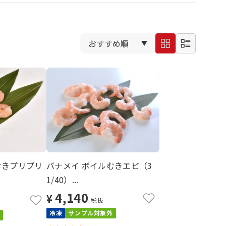
むきプリプリ
バナメイ ボイルむきエビ（3
1/40）...
4,140
¥
税抜
冷凍
サンプル対象外