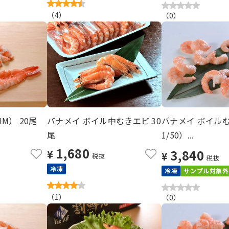
（
4
）
（
0
）
M） 20尾
バナメイ ボイル中むきエビ 30
バナメイ ボイル
尾
1/50）...
1,680
3,840
¥
¥
税抜
税抜
冷凍
冷凍
サンプル対象外
（
1
）
（
0
）