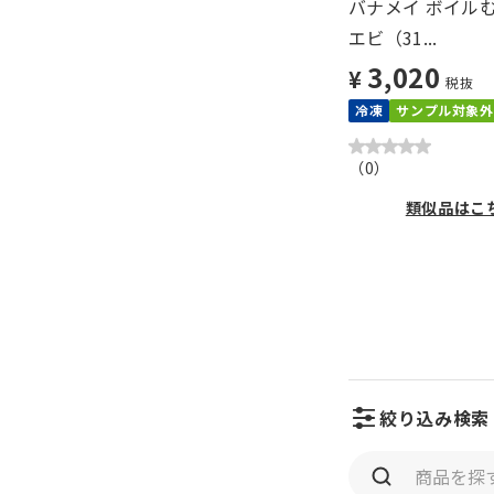
バナメイ ボイル
エビ（31...
3,020
¥
税抜
冷凍
サンプル対象外
（
0
）
類似品はこ
絞り込み検索