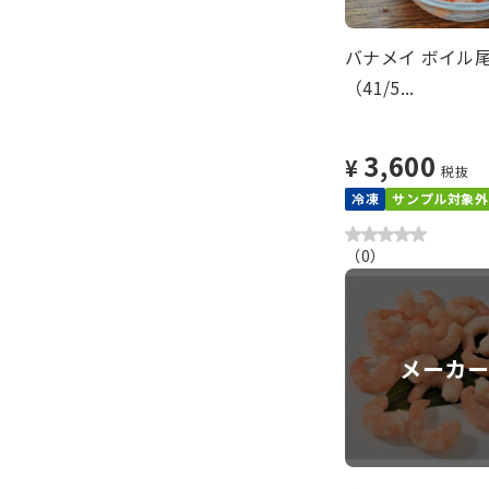
バナメイ ボイル
（41/5...
3,600
¥
税抜
冷凍
サンプル対象外
（
0
）
メーカ