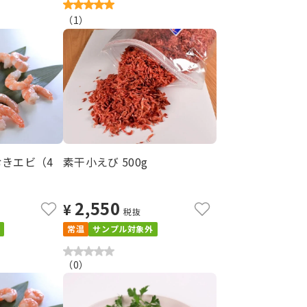
（
1
）
むきエビ（4
素干小えび 500g
2,550
¥
税抜
常温
サンプル対象外
（
0
）