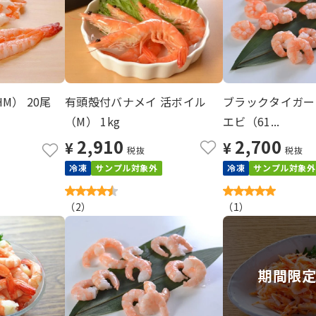
M） 20尾
有頭殻付バナメイ 活ボイル
ブラックタイガー
（M） 1kg
エビ（61...
2,910
2,700
¥
¥
税抜
税抜
冷凍
サンプル対象外
冷凍
サンプル対象外
（
2
）
（
1
）
期間限