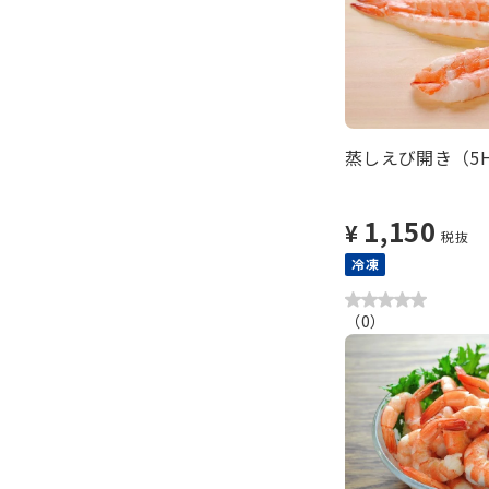
蒸しえび開き（5H
1,150
¥
税抜
冷凍
（
0
）