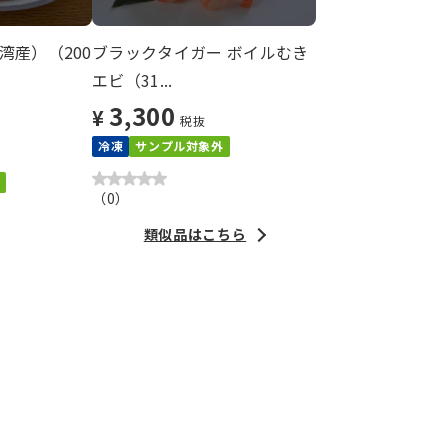
湾産）（200
ブラックタイガー ボイルむき
エビ（31...
3,300
¥
税抜
冷凍
サンプル対象外
（
0
）
類似品はこちら