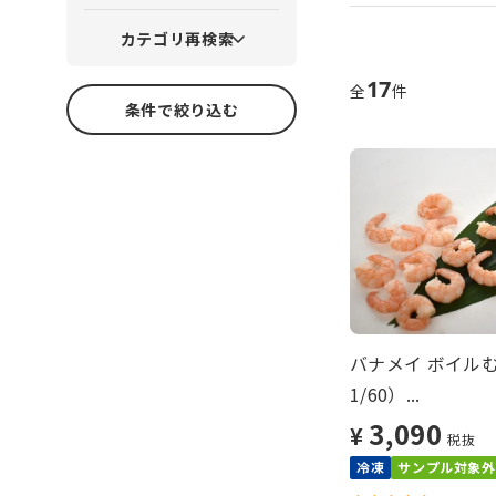
カテゴリ再検索
17
全
件
条件で絞り込む
バナメイ ボイル
1/60）...
3,090
¥
税抜
冷凍
サンプル対象外