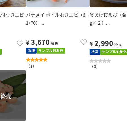
尾付むきエビ
バナメイ ボイルむきエビ（6
釜あげ桜えび（台
1/70）...
g×２）...
3,670
2,990
¥
¥
税抜
税抜
冷凍
サンプル対象外
冷凍
サンプル対象外
（
1
）
（
0
）
ー終売