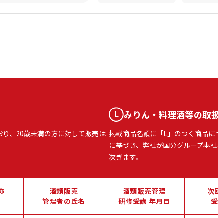
みりん・料理酒等の取
おり、20歳未満の方に対して販売は
掲載商品名頭に「L」のつく商品に
に基づき、弊社が国分グループ本社
次ぎます。
称
酒類販売
酒類販売管理
次
地
管理者の氏名
研修受講 年月日
受